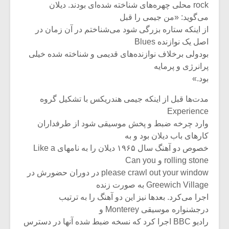
شیش و نیم»
موسیقی فی
rock محلی‌ چهره‌های‌ شناخته‌ شده‌ای‌ بودند. دیلان‌
برگزار می 
می‌گوید: «من‌ جیمی‌ را قبل‌
از اینکه‌ ستاره‌ بزرگی‌ شود می‌شناختم‌ در آن‌ زمان‌ در
اگر نمی توانی
سکانسی به 
اصل‌ یک‌ نوازنده‌ Blues
مشهورترین باشی،
موسیقی فیلم 
بدنام ترین باش
بودولی‌ برخلاف‌ نوازنده‌های‌ قدیمی‌ و شناخته‌ شده‌ خیلی‌
پرانرژی‌ و پرمایه‌
بود.»
مدت‌ها قبل‌ از اینکه‌ جیمی‌ هندریکس‌ با تشکیل‌ گروه‌
Experience
وارد چرخه ضبط‌ و پخش ‌موسیقی‌ شود از طرفداران‌
کارهای‌ باب‌ دیلان‌ بود و به‌
خصوص‌ دو آهنگ‌ سال‌ ۱۹۶۵ دیلان‌ را به ‌نامهای‌ Like a
rolling stone و Can you
please crawl out your window در دوران ‌حضورش‌ در
Greewich Village به‌ صورت‌ زنده‌
اجرا می‌کرد. بعدها نیز این‌ دو آهنگ‌ را به‌ ترتیب‌
درجشنواره‌ موسیقی‌ Monterey و
رادیو BBC اجرا کرد که‌ نسخه‌ ضبط‌ شده‌ آنها در دسترس‌