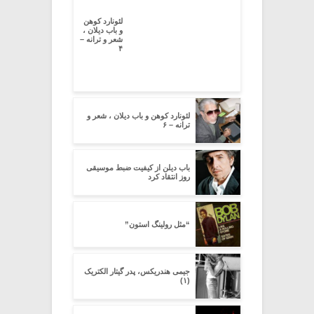
لئونارد کوهن
و باب دیلان ،
شعر و ترانه –
۴
لئونارد کوهن و باب دیلان ، شعر و
ترانه – ۶
باب دیلن از کیفیت ضبط موسیقی
روز انتقاد کرد
“مثل رولینگ استون”
جیمی هندریکس، پدر گیتار الکتریک
(۱)