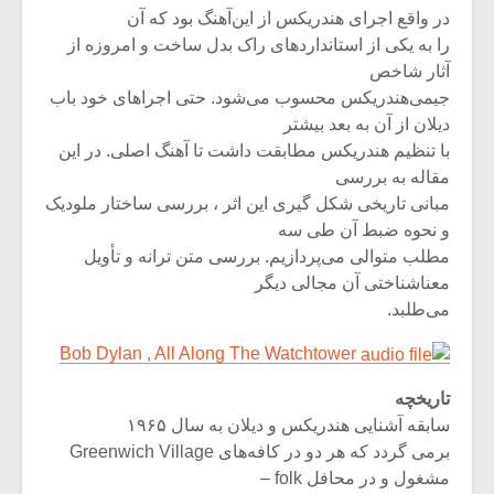
در واقع‌ اجرای‌ هندریکس‌ از این‌آهنگ‌ بود که‌ آن‌
را به‌ یکی‌ از استانداردهای‌ راک‌ بدل‌ ساخت‌ و امروزه‌ از
آثار شاخص‌
جیمی‌هندریکس‌ محسوب‌ می‌شود. حتی‌ اجراهای‌ خود باب‌
دیلان‌ از آن‌ به‌ بعد بیشتر
با تنظیم‌ هندریکس‌ مطابقت‌ داشت‌ تا آهنگ‌ اصلی‌. در این‌
مقاله‌ به‌ بررسی‌
مبانی‌ تاریخی‌ شکل ‌گیری‌ این‌ اثر ، بررسی‌ ساختار ملودیک‌
و نحوه ضبط آن طی سه
مطلب متوالی می‌پردازیم‌. بررسی‌ متن‌ ترانه‌ و تأویل‌
معناشناختی‌ آن‌ مجالی‌ دیگر
می‌طلبد.
میکلوش روژا
موریس ژار
Bob Dylan , All Along The Watchtower
تاریخچه‌
سابقه‌ آشنایی‌ هندریکس‌ و دیلان‌ به‌ سال‌ ۱۹۶۵
برمی‌ گردد که‌ هر دو در کافه‌های‌ Greenwich Village
یادداشتی بر موسیقی
دوره آموزش
متن فیلم «متری
موسیقی بر
مشغول‌ و در محافل‌ folk –