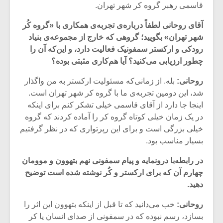
قاسمی رهبر گروه کر شهر تهران.
آقای روحانی لطفاً درباره‌ی تجربه‌ی همکاری با «گروه کُر
شهر تهران» بگویید؛ گروهی که خارج از مجموعه‌ی بنیاد
رودکی و ارکستر سمفونیک فعالیت دارد، و این‌که آن را
چطور ارزیابی می‌کنید؟ آیا هم‌کاری مثبتی بوده؟
روحانی:
بله. از ‌زمانی‌که مسئولیت ارکستر به من واگذار
شد، این دومین تجربه‌ی ما با گروه کر شهر تهران است.
اینجا جا دارد از آقای قاسمی خیلی تشکر کنم برای اینکه
در یک زمان خیلی کوتاه گروه کر را آماده کردند که گروه
خیلی بزرگی است و برای این رپرتواری که در نظر گرفتیم
بسیار مناسب بود.
میکلوش روژا
موریس ژار
در ‌رابطه‌با درونمایه و پیام سمفونی نهم بتهوون و موومان
چهارم آن که برای ارکستر و کُر نوشته شده است توضیح
دهید.
یادداشتی بر موسیقی
دوره آموزش
روحانی:
خب می‌دانید که تا قبل از اینکه بتهوون این اثر را
متن فیلم «متری
موسیقی بر
بسازد، رسم نبوده که در سمفونی از صدای انسان یا کر