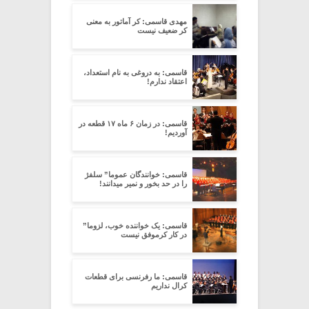
مهدی قاسمی: کر آماتور به معنی
کر ضعیف نیست
قاسمی: به دروغی به نام استعداد،
اعتقاد ندارم!
قاسمی: در زمان ۶ ماه ۱۷ قطعه در
آوردیم!
قاسمی: خوانندگان عموما” سلفژ
را در حد بخور و نمیر میدانند!
قاسمی: یک خواننده خوب، لزوما”
در کار کرموفق نیست
قاسمی: ما رفرنسی برای قطعات
کرال نداریم