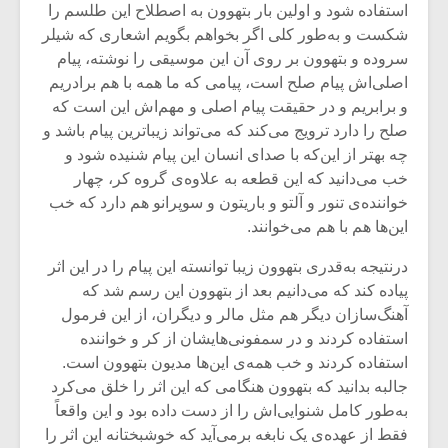
شیش و نیم»
موسیقی فی
استفاده شود و اولین بار بتهوون به اصطلاح این طلسم را
برگزار می 
شکست و به‌طور کلی اگر بخواهم بگویم اشعاری که شیلر
سروده و بتهوون بر روی آن این موسیقی را نوشته، پیام
اگر نمی توانی
سکانسی به 
مشهورترین باشی،
موسیقی فیلم 
اصلی‌اش پیام صلح است، پیامی که ما همه با هم برادریم
بدنام ترین باش
و برابریم و در حقیقت پیام اصلی و مهم‌اش این است که
صلح را دارد ترویج می‌کند که می‌تواند زیباترین پیام باشد و
چه بهتر از این‌که با صدای انسان این پیام شنیده شود و
خب می‌دانید که این قطعه به علاوه‌ی گروه کر، چهار
خواننده‌ی تنور و آلتو و باریتون و سوپرانو هم دارد که خب
این‌ها هم با هم می‌خوانند.
درنتیجه به‌قدری بتهوون زیبا توانسته این پیام را در این اثر
پیاده کند که می‌دانیم بعد از بتهوون این رسم شد که
آهنگ‌سازان دیگر هم مثل مالر و دیگران، از این فرمول
استفاده کردند و در سمفونی‌هایشان از کر و خواننده
استفاده کردند و خب همه‌ی این‌ها مدیون بتهوون است.
جالبه بدانید که بتهوون هنگامی که این اثر را خلق می‌کرد
به‌طور کامل شنوایی‌اش را از دست داده بود و این واقعاً
فقط از عهده‌ی یک نابغه برمی‌آید که خوشبختانه این اثر را