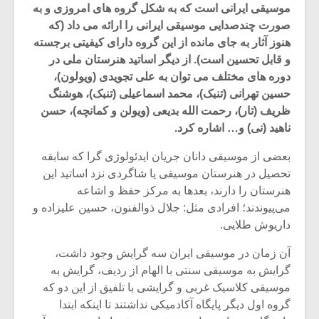
موسیقی ایرانی است که به شکل گروه های امروزی و به
صورت چندصدایی موسیقی ایرانی را ارائه می داد (که
هنوز آثار به جای مانده از این گروه دارای کیفیتی برجسته
و قابل تحسین است). از دیگر اساتید هنرستان ملی در
دوره های مختلف می توان به علی تجویدی (ویولون)،
حسین تهرانی (تنبک)، محمد اسماعیلی (تنبک)، هوشنگ
ظریف (تار)، رحمت الله بدیعی (ویولن و کمانچه)، حسن
ناهید (نی) و… اشاره کرد.
بعضی از موسیقی دانان جریان ایدئولوژی گرا که سابقه
تحصیل در هنرستان موسیقی یا شاگردی نزد اساتید این
هنرستان را دارند، بعدها به مرکز حفظ و اشاعه
می‌پیوندند؛ افرادی مثل: جلال ذوالفنون، حسین علیزاده و
میکلوش روژا
موریس ژار
داریوش طلایی.
آن زمان در موسیقی ایران سه گرایش وجود داشت،
گرایش به موسیقی سنتی با الهام از ردیف، گرایش به
موسیقی کلاسیک غربی و گرایشی با تلفیق از این دو که
یادداشتی بر موسیقی
دوره آموزش
گروه اول دیگر پایگاه آکادمیکی نداشتند تا اینکه ابتدا
متن فیلم «متری
موسیقی بر