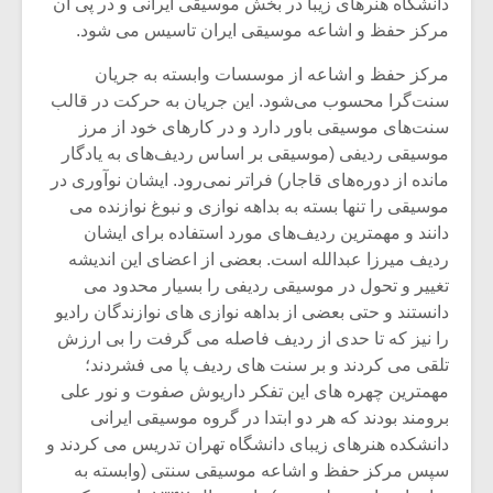
شیش و نیم»
موسیقی فی
دانشگاه هنرهای زیبا در بخش موسیقی ایرانی و در پی آن
برگزار می 
مرکز حفظ و اشاعه موسیقی ایران تاسیس می شود.
اگر نمی توانی
سکانسی به 
مرکز حفظ و اشاعه از موسسات وابسته به جریان
مشهورترین باشی،
موسیقی فیلم 
سنت‌گرا محسوب می‌شود. این جریان به حرکت در قالب
بدنام ترین باش
سنت‌های موسیقی باور دارد و در کارهای خود از مرز
موسیقی ردیفی (موسیقی بر اساس ردیف‌های به یادگار
مانده از دوره‌های قاجار) فراتر نمی‌رود. ایشان نوآوری در
موسیقی را تنها بسته به بداهه نوازی و نبوغ نوازنده می
دانند و مهمترین ردیف‌های مورد استفاده برای ایشان
ردیف میرزا عبدالله است. بعضی از اعضای این اندیشه
تغییر و تحول در موسیقی ردیفی را بسیار محدود می
دانستند و حتی بعضی از بداهه نوازی های نوازندگان رادیو
را نیز که تا حدی از ردیف فاصله می گرفت را بی ارزش
تلقی می کردند و بر سنت های ردیف پا می فشردند؛
مهمترین چهره های این تفکر داریوش صفوت و نور علی
برومند بودند که هر دو ابتدا در گروه موسیقی ایرانی
دانشکده هنرهای زیبای دانشگاه تهران تدریس می کردند و
سپس مرکز حفظ و اشاعه موسیقی سنتی (وابسته به