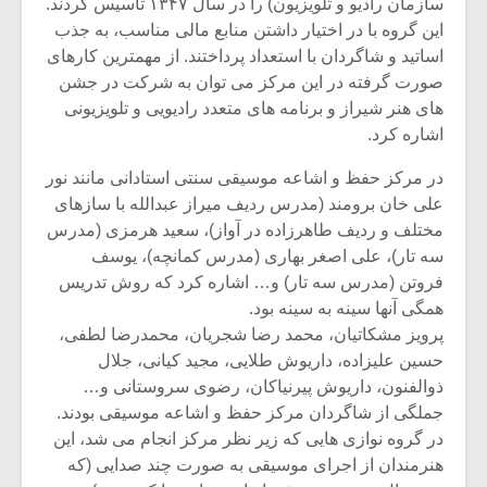
سازمان رادیو و تلویزیون) را در سال ۱۳۴۷ تاسیس کردند.
این گروه با در اختیار داشتن منابع مالی مناسب، به جذب
اساتید و شاگردان با استعداد پرداختند. از مهمترین کارهای
صورت گرفته در این مرکز می توان به شرکت در جشن
های هنر شیراز و برنامه های متعدد رادیویی و تلویزیونی
اشاره کرد.
در مرکز حفظ و اشاعه موسیقی سنتی استادانی مانند نور
علی خان برومند (مدرس ردیف میراز عبدالله با سازهای
مختلف و ردیف طاهرزاده در آواز)، سعید هرمزی (مدرس
سه تار)، علی اصغر بهاری (مدرس کمانچه)، یوسف
فروتن (مدرس سه تار) و… اشاره کرد که روش تدریس
همگی آنها سینه به سینه بود.
پرویز مشکاتیان، محمد رضا شجریان، محمدرضا لطفی،
حسین علیزاده، داریوش طلایی، مجید کیانی، جلال
ذوالفنون، داریوش پیرنیاکان، رضوی سروستانی و…
جملگی از شاگردان مرکز حفظ و اشاعه موسیقی بودند.
در گروه نوازی هایی که زیر نظر مرکز انجام می شد، این
هنرمندان از اجرای موسیقی به صورت چند صدایی (که