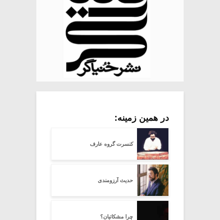
در همین زمینه:
کنسرت گروه عارف
حدیث آرزومندی
چرا مشکاتیان؟