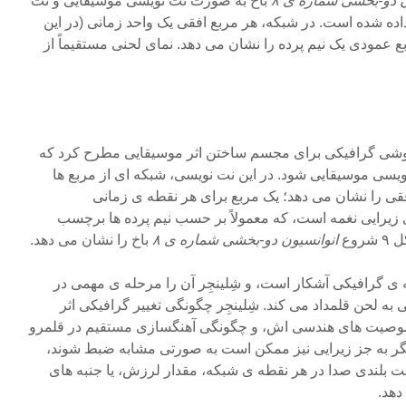
ن دو-بخشی شماره ی ۸
باخ به صورت نت نویسی موسیقایی و نت
اده شده است. در شبکه، هر مربع افقی یک واحد زمانی (در این
ع عمودی یک نیم پرده را نشان می دهد. نمای لحنی مستقیماً از
ف شِلینجِر (۱۹۴۳-۱۸۹۵) روشی گرافیکی برای مجسم ساختن اثر موسیقایی مطرح کرد که
ویسی موسیقایی شود. در این نت نویسی، شبکه ای از مربع ها
قی را نشان می دهد؛ یک مربع برای هر نقطه ی زمانی
Sc). بُعد عمودی زیرایی نغمه است، که معمولاً بر حسب نیم پرده ها برچسب
وع
انوانسیون دو-بخشی شماره ی ۸
باخ را نشان می دهد.
ه ی گرافیکی آشکار است، و شِلینجِر آن را مرحله ی مهمی در
به لحن قلمداد می کند. شِلینجِر چگونگی تغییر گرافیکی اثر
صوصیت های هندسی اش، و چگونگی آهنگسازی مستقیم در قلمرو
یگر به جز زیرایی نیز ممکن است به صورتی مشابه ضبط شوند،
 بلندی صدا در هر نقطه ی شبکه، مقدار لرزش، یا جنبه های
دهد.