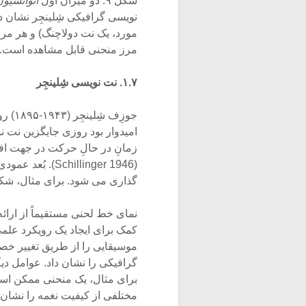
شکل ۹. دو میزان اول
انوانسیو
نویسی گرافیکی شِلینجِر نشان د
مورد، یک نت دولاچنگ) و هر مرب
مرز منحنی قابل مشاهده است.
۱.۷. نت نویسی شِلینجِر
جوزِ
امیدوار بود روزی جایگزین نت ن
زمانِ در حالِ حرکت در جهت اف
(hillinger 1946
گذاری می شود. برای مثال، شکل ۹ شر
نمای خط لحنی مستقیماً از ارائ
کمک برای ایجاد یک رویکرد علمی 
موسیقایی را از طریق تغییر خ
گرافیکی را نشان داد. عوامل د
برای مثال، یک منحنی ممکن است
مختلفی از کیفیت نغمه را نشان 