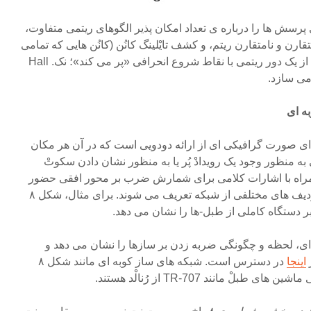
رسش ها را درباره ی تعداد امکان پذیر الگوهای ریتمی متفاوت،
رن و نامتقارن ریتم، و کشف تایْلینگ کانُن (کانُن هایی که تمامی
نقاط زمانی ممکن را با استفاده از یک دور ریتمی با نقاط شروع انحرافی «پر می کند»؛ نک. Hall
ی صورت گرافیکی ای از ارائه دودویی است که در آن هر مکان
به منظور وجود یک رویدادْ پُر یا به منظور نشان دادن سکوتْ
راه با اشارات کلامی برای شمارش ضرب بر محور افقی حضور
دارد. سازهای مورد استفاده با ردیف های مختلفی از شبکه تعریف می شوند. برای مثال، شکل ۸
بر دستگاه کاملی از طبل-ها را نشان می دهد.
ی، لحظه و چگونگی ضربه زدن بر سازها را نشان می دهد و
ر
اینجا
در دسترس است. شبکه های ساز کوبه ای مانند شکل ۸
لْ مانند TR-707 از رُنالْد هستند.