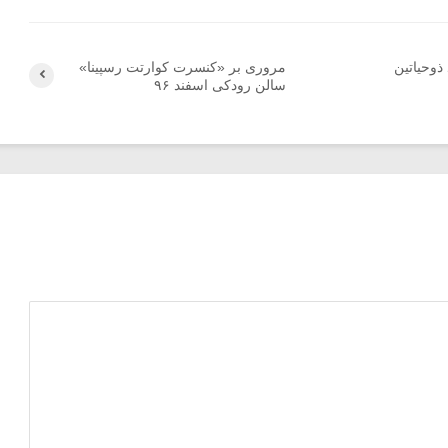
ذوحیاتین
مروری بر «کنسرت کوارتت رسپینا»
سالن رودکی اسفند ۹۶