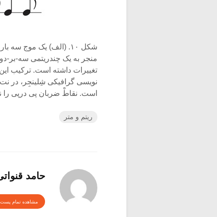
شکل ۱۰. (الف) یک موج سه
منجر به یک چندریتمی سه-بر-دو 
تغییرات داشته است. ترکیب این 
نویسی گرافیکی شِلینجِر، در ن
است. نقاطْ ضربان پی درپی را 
ریتم و متر
حامد قنواتی
مشاهده تمام پست 