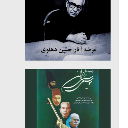
میکلوش روژا
موریس ژار