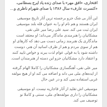
افتخاری، «افق مهر» با صدای زنده یاد ایرج بسطامی،
«کنسرت عارف» سال ۱۳۸۶ با صدای شهرام ناظری و…
این آثار بی شک جزو برجسته ترین آثار تاریخ موسیقی
ایران هستند و هم نام او را به عنوان قله‌ بلند موسیقی
ایران ثبت می کند. سید علی رضا میر علی نقی،
مشکاتیان را هنرمندی ماندگار می‌داند؛ او معتقد است
ماندگاری یک هنرمند زمانی دست می دهد که کارهای او
هم از سوی مردم و هم از طرف اساتید آن هنر، دوست
داشته شود یا به قولی عوام لذت ببرند و خواص تایید کنند
و اعتقاد دارد مشکاتیان جزو این دسته از هنرمندان است.
میر علی نقی، آهنگسازی مشکاتیان را کاملا الهام گرفته
از ایده‌های ملی می داند و اضافه می کند او از هیچ مولفه
میکلوش روژا
موریس ژار
غربی استفاده نمی کند و در عین حال
موسیقی اش تقلید از آثار قاجاریه نیست. او موسیقی
مشکاتیان را داری مولفه‌های ملی، سنتی و کاملا نو
یادداشتی بر موسیقی
دوره آموزش
توصیف می کند.
متن فیلم «متری
موسیقی بر