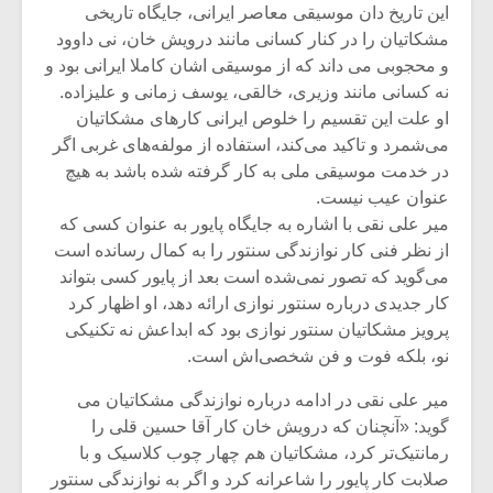
شیش و نیم»
موسیقی فی
این تاریخ دان موسیقی معاصر ایرانی، جایگاه تاریخی
برگزار می 
مشکاتیان را در کنار کسانی مانند درویش خان، نی داوود
و محجوبی می داند که از موسیقی اشان کاملا ایرانی بود و
اگر نمی توانی
سکانسی به 
مشهورترین باشی،
موسیقی فیلم 
نه کسانی مانند وزیری، خالقی، یوسف زمانی و علیزاده.
بدنام ترین باش
او علت این تقسیم را خلوص ایرانی کارهای مشکاتیان
می‌شمرد و تاکید می‌کند، استفاده از مولفه‌های غربی اگر
در خدمت موسیقی ملی به کار گرفته شده باشد به هیچ
عنوان عیب نیست.
میر علی نقی با اشاره به جایگاه پایور به عنوان کسی که
از نظر فنی کار نوازندگی سنتور را به کمال رسانده است
می‌گوید که تصور نمی‌شده است بعد از پایور کسی بتواند
کار جدیدی درباره سنتور نوازی ارائه دهد، او اظهار کرد
پرویز مشکاتیان سنتور نوازی بود که ابداعش نه تکنیکی
نو، بلکه فوت و فن شخصی‌اش است.
میر علی نقی در ادامه درباره نوازندگی مشکاتیان می
گوید: «آنچنان که درویش خان کار آقا حسین قلی را
رمانتیک‌تر کرد، مشکاتیان هم چهار چوب کلاسیک و با
صلابت کار پایور را شاعرانه کرد و اگر به نوازندگی سنتور