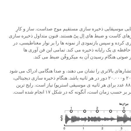
مایی موسیقایی ذخیره سازی مستقیم موج صداست. ساز و کارِ
ارهای کاست و ضبط های اِل پیْ هستند. فنون متداول ذخیره سازی
ری کرده و سپس بازنمودی از نمونه ها را بر نوار مغناطیسی، در
 حافظه ی یک رایانه ذخیره می کند. تمامی این فن آوری ها
ار صوتی هنگام رسیدن آن به میکروفُن ضبط می کند.
فشارهای بالاتری را نشان می دهند، و صدا هنگامی ادراک می شود
که نوسان های موج بین (حدود) ۲۰ و۲۰.۰۰۰ دور در هر ثانیه باشد. هنگام ذخیره سازی دیجیتالی،
به هزاران عدد در هر ثانیه (۸۸.۲۰۰ عدد برای هر ثانیه ی موسیقی استریو) نیاز است. رایج ترین
ب زمان است، آنگونه که در شکل ۱۷ انجام شده است.