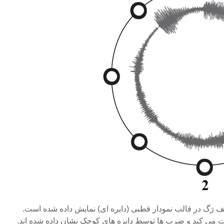
یپِل لیف رَگ در قالب نمودار قطبی (دایره ای) نمایش داده شده است.
ی کند و ضرب ها توسط دایره های کوچک نشان داده شده اند.