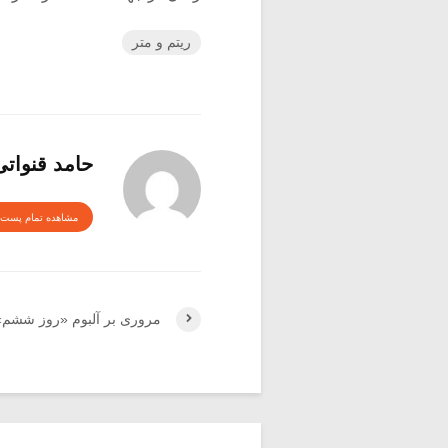
ریتم و متر
حامد قنواتی
مشاهده تمام پست 
مروری بر آلبوم «روز ششم»