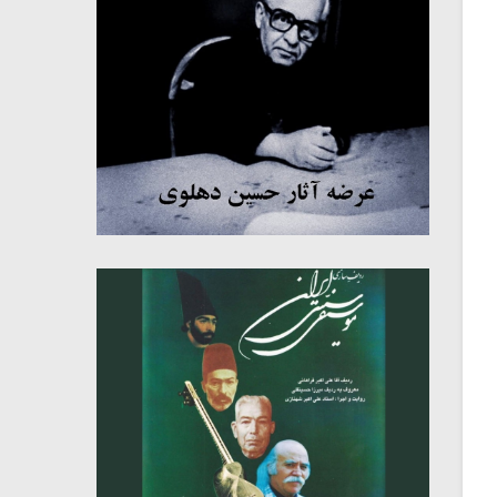
میکلوش روژا
موریس ژار