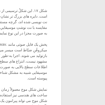
شکل ۱۷. این شکلْ ترسیمی
است. دایره های بزرگ تر نشان-د
نت نویسی شده اند، گرچه مستقیما
به صورت مجزا در این نوع نما
میکروفُنِ ضبّاط است میسر می س
بازتولید می شوند. اجرا به-طو
مشهود نیست، انتزاع های سطح با
اطلاعات سطح بالایی به صورت
موسیقایی شبیه به مشکل شناخته 
پیوسته است.
نمایش شکل موج معمولاً زمان ر
ساخت های هندسی نیز استفاده کن
شکل موج می تواند پیرامون یک دایره رس