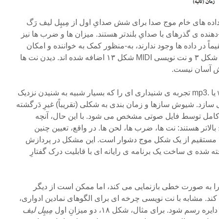
 از داده های خام موج صدا برای شش صدایِ اول از مِیپِل لیف رَگ
هنده ی گذرهای با صدایِ بلندتر هستند. میزان ها و ضرب ها نیز
ً در داده ها وجود ندارند، به-منظور کمک به خواننده و امکان
مقایسه با نت نوشتِ موسیقاییِ شکل ۳ و نت نویسی MIDI شکل ۱۳ اضافه شده اند. دیدن نت ها
یش آسان نیست.
پخش یک فایل صوتی مانند .wav یا .mp3 تجربه ی شنیداری ای را که بسیار شبیه به شنیدن نزدیک
ازد. شیوش سازها و زمان بندی به شکلی (تقریباً) غیرِ دَرگشته
ر کامل توسط فایل صوتی مشخص می شود. با این حال، آنچه
لاتر هستند: نت ها، ضرب ها، لحن ها. در واقع، تعیین چنین
 مستقیم از یک شکل موج دشوار است. این مشکل در پردازش
شده ی ساخت یک برنامه ی رایانه ای با قابلیت درک گفتارِ
ا به صورت خطی بازنمایی می کند، اما ممکن است از دیگر
د. مشابه با نت نویسی چرخه ای برای الگوهای نمادین ادواری،
م شود. برای مثال، شکل ۱۸، دو میزانِ اول
مِیپِل لیف