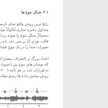
۲.۱- شکل موج ها
رایج ترین روش واقع نمای بازن
متداول ذخیره-سازی آنالوگْ نو
دیجیتالْ شکل موج را نمونه بردا
قالب نوریِ آنْ بر سی دی، یا در
تغییرات صدا را در یک موجِ فش
اعداد بزرگ تر (انحراف بیشتر) 
روش نمایش داده ها رسم مقادیر بر حس