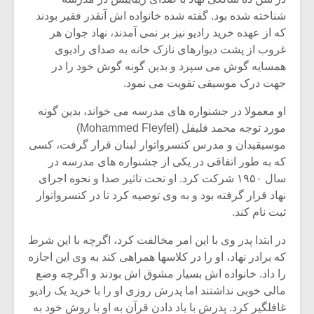
شیش و نیم»
موسیقی فی
برگزار می 
شناخته شده بود. گفته شده خانواده اش آنقدر فقیر بودند
که از عهده خرید رادیو نیز بر نمی آمدند، نهاد جوان هر
اگر نمی توانی
سکانسی به 
غروب از پشت دیوارهای نازک خانه به صدای رادیوی
مشهورترین باشی،
موسیقی فیلم 
همسایه گوش می سپرد و بدین گونه گوش خود را در
بدنام ترین باش
جهت درک موسیقی تقویت می نمود.
او معمولا در جشنواره های مدرسه می خواند، بدین گونه
مورد توجه محمد فلیفل (Mohammed Fleyfel)
موسیقیدان و مدرس کنسرواتوار لبنان قرار گرفت، کسی
که به طور اتفاقی در یکی از جشنواره های مدرسه در
سال ۱۹۵۰ شرکت کرد. او تحت تاثیر صدا و نحوه اجرای
نهاد قرار گرفته بود و به وی توصیه کرد تا در کنسرواتوار
ثبت نام کند.
در ابتدا پدر وی با این امر مخالفت کرد، اگرچه با این شرط
که برادر نهاد، او را در کلاسها همراهی کند به وی این اجازه
را داد. خانواده اش بسیار مشوق اش بودند و اگرچه وضع
مالی خوبی نداشتند اما پدرش روزی او را با خرید یک رادیو
غافلگیر کرد. پدرش با یاد دادن قرآن به او با روش خود به