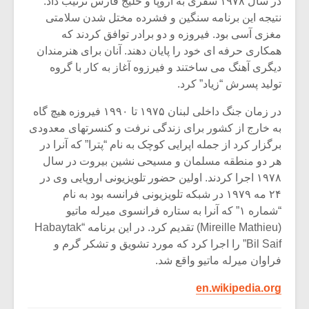
در سال ۱۹۷۸ سفری به اروپا و خلیج فارس ترتیب داد.
نتیجه این برنامه سنگین و فشرده مختل شدن سلامتی
مغزی آسی بود. فیروزه و دو برادر توافق کردند که
همکاری حرفه ای خود را پایان دهند. آنان برای هنرمندان
دیگری آهنگ می ساختند و فیرزوه آغاز به کار با گروه
تولید پسرش “زیاد” کرد.
در زمان جنگ داخلی لبنان ۱۹۷۵ تا ۱۹۹۰ فیروزه هیچ گاه
به خارج از کشور برای زندگی نرفت و کنسرتهای معدودی
برگزار کرد از جمله اپرایی کوچک به نام “پترا” که آنرا در
هر دو منطقه مسلمان و مسیحی نشین بیروت در سال
۱۹۷۸ اجرا کردند. اولین حضور تلویزیونی اروپایی وی در
۲۴ مه ۱۹۷۹ در شبکه تلویزیونی فرانسه بود به نام
“شماره ۱” که آنرا به ستاره فرانسوی میرله ماتیو
(Mireille Mathieu) تقدیم کرد. در این برنامه “Habaytak
Bil Saif” را اجرا کرد که مورد تشویق و تشکر گرم و
فراوان میرله ماتیو واقع شد.
en.wikipedia.org