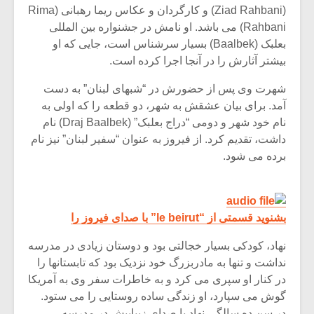
(Ziad Rahbani) و کارگردان و عکاس ریما رهبانی (Rima
Rahbani) می باشد. او نامش در جشنواره بین المللی
بعلبک (Baalbek) بسیار سرشناس است، جایی که او
بیشتر آثارش را در آنجا اجرا کرده است.
شهرت وی پس از حضورش در “شبهای لبنان” به دست
آمد. برای بیان عشقش به شهر، دو قطعه را که اولی به
نام خود شهر و دومی “دراج بعلبک” (Draj Baalbek) نام
داشت، تقدیم کرد. از فیروز به عنوان “سفیر لبنان” نیز نام
برده می شود.
میکلوش روژا
موریس ژار
بشنوید قسمتی از “le beirut” با صدای فیروز را
نهاد، کودکی بسیار خجالتی بود و دوستان زیادی در مدرسه
نداشت و تنها به مادربزرگ خود نزدیک بود که تابستانها را
در کنار او سپری می کرد و به خاطرات سفر وی به آمریکا
یادداشتی بر موسیقی
دوره آموزش
گوش می سپارد، او زندگی ساده روستایی را می ستود.
متن فیلم «متری
موسیقی بر
در سن ده سالگی نهاد با صدای زیبایبش در مدرسه