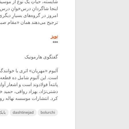
شایسته، حیاتِ یک نوع از موسی
اینجا شاگردانِ درس‌خوانِ درس‌خوان
امروز در گروه‌های بسیارِ دیگری
ترجیح می‌دهند همان «مقام صبر
نویز
***
گفتگوی هارمونیک
آلبوم «مهریان» اثری با خوانندگ
است. این آلبوم شامل ده قطعه 
پانته‌آ فولادوند است و اشعار آوا
دشتی‌نژاد، بهزاد رواقی، حمید
کرد. انتشارات موسسه نهاله رودکی این آلبو
bolurchi
dashtinejad
بابک