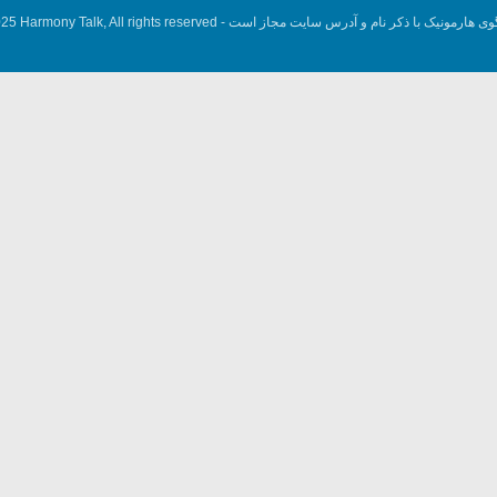
وی هارمونیک با ذکر نام و آدرس سایت مجاز است -
5 Harmony Talk, All rights reserved.