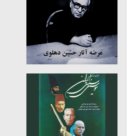
میکلوش روژا
موریس ژار