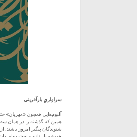
سزاواریِ بازآفرینی
آلبوم‌هایی همچون «مهریان» حتی 
همین که گذشته را در همان سطح، ت
شنوندگان پیگیر امروز باشند. از
همیشه بارِ تازه‌ و نچشیده‌ای داش