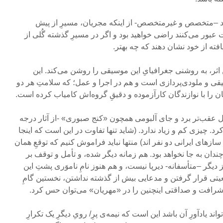
د –متخصص و غیرمتخصص- از اینکه مجریان، مسیرِ از پیش
بور می‌کنند راضی خواهید بود و اگر در مسیرِ گذشته گُلی از
فته از خود نشان دهند که چه بهتر.
 اثر، به روشنی جغرافیایِ این موسیقی را روشن می‌کند. این
و ملودی‌پردازی ا‌ست و هم در اجرا و عمل؛ که سلامتِ هر دو
یان را با نوازندگان کارآزموده و دقیقِ گروه‌اش کامیاب کرده است.
 عقب‌تر برد و جای آلبومی همچون «کنج صبوری» -از آثار درجه
 چیزی کم و زیاد ندارد. (شاید تنها تفاوت در این است که اینجا
 سازهای ایرانی دو نفر اند) منتها نباید فراموش کنیم که توقعِ همان
ندان به جا نخواهد بود. هم زمانه دیگر شده، و تأمل و توقف بر
ز دیگر –متأسفانه- دیرپا نیست، و هم هنوز نامِ ناموَری پشتِ این
یتی قرار گرفتن و مدعایی بیش از گذشته نداشتن، نخستین گامِ
د. شرافت و صداقتی اینچنین را در «مهریان» می‌توان حس کرد.
د یادآورِ آن باشد این است که نیمه‌ی پرِ/ رویِ دیگرِ یک تکرارِ