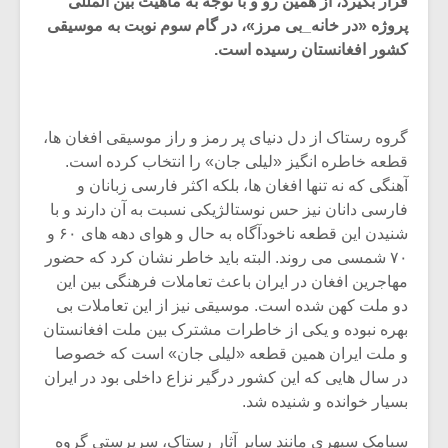
قرار بگیرد، از همین رو و با توجه به ماهیت بین المللی
پروژه «در خانه_بی مرز»، در گام سوم نوبت به موسیقی
کشور افغانستان رسیده است.
گروه رستاک از دل دنیای پر رمز و راز موسیقی افغان ها،
قطعه خاطره انگیز «لیلی جان» را انتخاب کرده است.
آهنگی که نه تنها افغان ها، بلکه اکثر فارسی زبانان و
فارسی دانان نیز حس نوستالژیکی نسبت به آن دارند و با
شنیدن این قطعه ناخودآگاه به حال و هوای دهه های ۶۰ و
۷۰ شمسی می روند. البته باید خاطر نشان کرد که حضور
مهاجرین افغان در ایران باعث تعاملات فرهنگی بین این
دو ملت کهن شده است. موسیقی نیز از این تعاملات بی
میکلوش روژا
موریس ژار
بهره نبوده و یکی از خاطرات مشترک بین ملت افغانستان
و ملت ایران همین قطعه «لیلی جان» است که خصوصا
در سال هایی که این کشور درگیر نزاع داخلی بود در ایران
بسیار خوانده و شنیده شد.
یادداشتی بر موسیقی
دوره آموزش
متن فیلم «متری
موسیقی بر
سیامک سپهری مانند سایر آثار رستاک، سرپرستی گروه