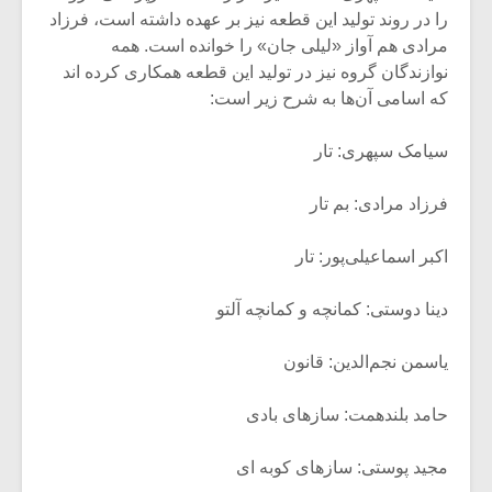
شیش و نیم»
موسیقی فی
را در روند تولید این قطعه نیز بر عهده داشته است، فرزاد
برگزار می 
مرادی هم آواز «لیلی جان» را خوانده است. همه
اگر نمی توانی
سکانسی به 
نوازندگان گروه نیز در تولید این قطعه همکاری کرده اند
مشهورترین باشی،
موسیقی فیلم 
که اسامی آن‌ها به شرح زیر است:
بدنام ترین باش
سیامک سپهری: تار
فرزاد مرادی: بم تار
اکبر اسماعیلی‌پور: تار
دینا دوستی: کمانچه و کمانچه آلتو
یاسمن نجم‌‌الدین: قانون
حامد بلندهمت: سازهای بادی
مجید پوستی: سازهای کوبه ای