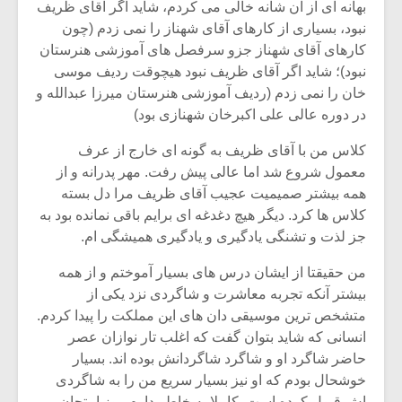
بهانه ای از آن شانه خالی می کردم، شاید اگر آقای ظریف
نبود، بسیاری از کارهای آقای شهناز را نمی زدم (چون
کارهای آقای شهناز جزو سرفصل های آموزشی هنرستان
نبود)؛ شاید اگر آقای ظریف نبود هیچوقت ردیف موسی
خان را نمی زدم (ردیف آموزشی هنرستان میرزا عبدالله و
در دوره عالی علی اکبرخان شهنازی بود)
کلاس من با آقای ظریف به گونه ای خارج از عرف
معمول شروع شد اما عالی پیش رفت. مهر پدرانه و از
همه بیشتر صمیمیت عجیب آقای ظریف مرا دل بسته
کلاس ها کرد. دیگر هیچ دغدغه ای برایم باقی نمانده بود به
جز لذت و تشنگی یادگیری و یادگیری همیشگی ام.
من حقیقتا از ایشان درس های بسیار آموختم و از همه
بیشتر آنکه تجربه معاشرت و شاگردی نزد یکی از
متشخص ترین موسیقی دان های این مملکت را پیدا کردم.
انسانی که شاید بتوان گفت که اغلب تار نوازان عصر
حاضر شاگرد او و شاگرد شاگردانش بوده اند. بسیار
خوشحال بودم که او نیز بسیار سریع من را به شاگردی
اش قبول کرده است. کاملا به خاطر دارم روز امتحان