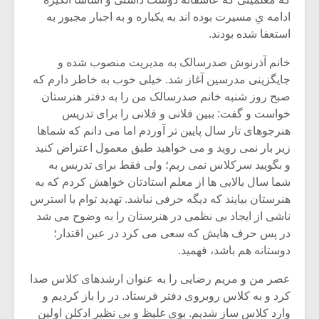
شیش و نیم»
موسیقی فی
برگزار می 
ادامه یِ مسیرت بوده اند به یکباره و به اجبار مجبور به
استعفا شده بودند.
اگر نمی توانی
سکانسی به 
مشهورترین باشی،
موسیقی فیلم 
خانم آذرنوش صدرسالک به مدیریت منصوب شده و
بدنام ترین باش
جایگزینی مدرسین آغاز شد. خیلی خوب به خاطر دارم که
صبح روز شنبه خانم صدرسالک من را به دفتر هنرستان
خواست و گفت: ببین فلانی و فلانی را برای تدریس
هنرجوهای تار سال پایین تر آوردم اما می دانم که شماها
زیر بار نمی روید و می خواهید طبق معمول اعتراض کنید
و بگویید سرکلاس نمی ریم؛ ولی فقط برای تدریس به
شما سال بالایی ها از معلم استادتان خواهش کردم که به
هنرستان بیایند که دیگه حرفی نباشد. تهدید توام با استرس
ناشی از ایجاد بی نظمی در هنرستان را به وضوح می شد
در پس حرف هایش که سعی می کرد در عین اقتدار؛
دوستانه هم باشد، فهمید.
عصر من و مریم رضایی را به عنوان ارشدهای کلاس صدا
کرد و به کلاس روبروی دفتر فرستاد. در را باز کردیم و
وارد کلاس ساز شدیم. بوی غلیظ و بی نظیر ادکلن اولین