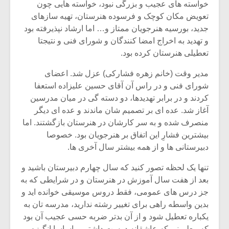
خواسته های عجیب و بزرگی نبود، خواسته هایی چون
تعویض مکان کوچک و فرسوده هنرستان، تهیه سازهای
جدید، بورسیه هنرجویان ممتاز و… اما ارشاد نپذیرفته بود
و تهدید به اخراج امضا کنندگان و شورای فنی و نتیجتا
تعطیلی هنرستان کرده بود.
مدیر وقت (خانم زهره فشارکی) عزل شد. اعضای
شورای فنی و در راس آن آقای حسین علیزاده استعفا
کردند و در برابر تهدیدها، دو دسته گی در میان مدرسین
آغاز شد. عده ای بر تصمیم شان ماندند و عده ای دیگر
منصرف شده و به سر کارشان در هنرستان بازگشتند. اما
بیشترین فشارِ این اتفاق بر هنرجویان بود. خصوصا
دبیرستانی ها و از همه بیشتر سال آخری ها.
میکلوش روژا
موریس ژار
تنها یک لحظه تصور کنید که سال چهارم دبیرستان باشید و
بعد از هفت سال آموزش در هنرستان و در شرایطی که به
جز درس های عمومی، فقط دروس موسیقی خوانده اید و
بدین واسطه راهی برای تغییر رشته ندارید، مدرسه تان به
یادداشتی بر موسیقی
دوره آموزش
یکباره تعطیل شود و از آن بدتر ضربه حسی عجیب آن بود
متن فیلم «متری
موسیقی بر
که معلمینی که عاشقانه دوست داشتی و اساسا انگیزه