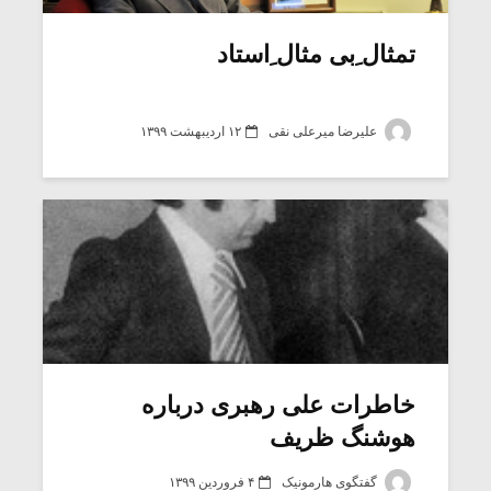
تمثال ِبی مثال ِاستاد
علیرضا میرعلی نقی
۱۲ اردیبهشت ۱۳۹۹
میکلوش روژا
موریس ژار
خاطرات علی رهبری درباره
هوشنگ ظریف
یادداشتی بر موسیقی
دوره آموزش
متن فیلم «متری
موسیقی بر
گفتگوی هارمونیک
۴ فروردین ۱۳۹۹