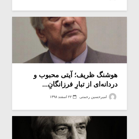
شیش و نیم»
موسیقی فی
برگزار می 
اگر نمی توانی
سکانسی به 
مشهورترین باشی،
موسیقی فیلم 
بدنام ترین باش
هوشنگ ظریف؛ آیتی محبوب و
دردانه‌ای از تبارِ فرزانگانِ...
امیرحسین رحمتی
۲۲ اسفند ۱۳۹۸