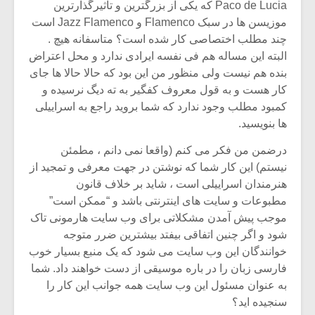
Paco de Lucia که یکی از بزرگترین و تاثیرگذارترین
موزیسن ها در سبک Flamenco و Jazz Flamenco است
چند مطلب اختصاصی کار شده است؟ متاسفانه هیچ .
البته این مساله هم فی نفسه ایرادی ندارد و محل اعتراض
بنده هم نیست ولی منظور من این بود که حالا حالا ها جای
کار هست و به قول معروف کفگیر به ته دیگ نرسیده و
کمبود مطلب وجود ندارد که شما بروید راجع به اسراییلی
ها بنویسید.
درضمن من فکر می کنم (واقعا نمی دانم ، مطمئن
نیستم) این کار شما که نوشتن در جهت معرفی و تمجید از
هنرمندان اسراییلی است ، شاید بر خلاف قانون
مطبوعات و سایت های اینترنتی باشد و “ممکن است”
موجب پیش آمدن مشکلاتی برای وب سایت هارمونی تاک
شود و اگر چنین اتفاقی بیفتد بیشترین ضرر متوجه
خوانندگان این وب سایت می شود که یک منبع بسیار خوب
فارسی زبان را در باره موسیقی از دست خواهند داد. شما
به عنوان مسئول این وب سایت همه جوانب این کار را
سنجیده اید؟