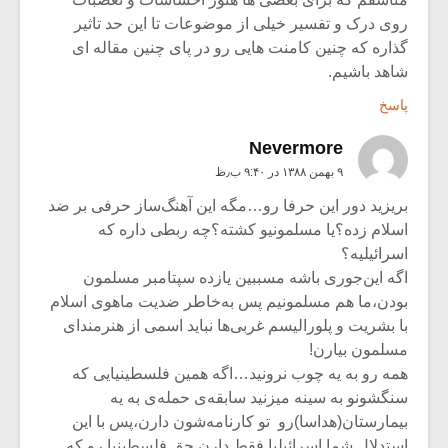
روی درک و تفسیر خیلی از موضوعات تا این حد تاثیر
گذاره که چنین کامنت هایی رو در پای چنین مقاله ای
شاهد باشیم.
پاسخ
Nevermore
۹ بهمن ۱۳۸۸ در ۹:۴۰ ب٫ظ
بریزید دور این حرفا رو…مگه این آهنگ‌ساز حرفی بر ضد
اسلام زده؟یا مسلمونیو کشته؟چه ربطی داره که
اسرائیلیه؟
اگه این‌جوری باشه مسببین یازده سپتامبر مسلمون
بودن،ما هم مسلمونیم پس به‌خاطر ضدیت ماهوی اسلام
با بشریت و پلورالیسم غربی‌ها نباید اسمی از هنرمندای
مسلمون بیارن!
همه رو به یه چوب نرونید…اگه همین فلسطینیایی که
سنگشونو به سینه میزنید سابقه‌ی حمله‌ی به یه
بیمارستان(هداسا)رو تو کارنامه‌شون دارن،پس با این
استدلال شما اسرائیلیا فقط دارن حق فلسطینیا رو که