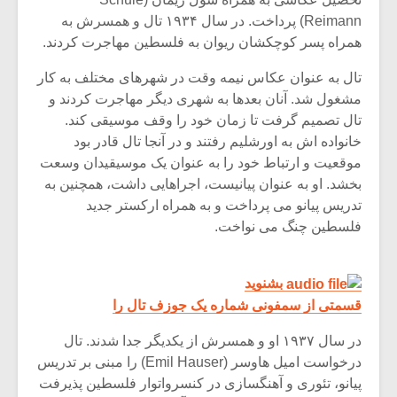
شیش و نیم»
موسیقی فی
برگزار می 
Reimann) پرداخت. در سال ۱۹۳۴ تال و همسرش به
همراه پسر کوچکشان ریوان به فلسطین مهاجرت کردند.
اگر نمی توانی
سکانسی به 
مشهورترین باشی،
موسیقی فیلم 
تال به عنوان عکاس نیمه وقت در شهرهای مختلف به کار
بدنام ترین باش
مشغول شد. آنان بعدها به شهری دیگر مهاجرت کردند و
تال تصمیم گرفت تا زمان خود را وقف موسیقی کند.
خانواده اش به اورشلیم رفتند و در آنجا تال قادر بود
موقعیت و ارتباط خود را به عنوان یک موسیقیدان وسعت
بخشد. او به عنوان پیانیست، اجراهایی داشت، همچنین به
تدریس پیانو می پرداخت و به همراه ارکستر جدید
فلسطین چنگ می نواخت.
بشنوید
قسمتی از سمفونی شماره یک جوزف تال را
در سال ۱۹۳۷ او و همسرش از یکدیگر جدا شدند. تال
درخواست امیل هاوسر (Emil Hauser) را مبنی بر تدریس
پیانو، تئوری و آهنگسازی در کنسرواتوار فلسطین پذیرفت