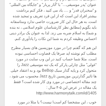
عنوان “پدر موسیقی…” با “آثار پربار” و “جایگاه بین المللی”
و “سخنران قدر” و …. یاد می کنید ، فکر کنم برداشت
بیشتر افراد این است که از این فرد تعریف و تمجید شده
است. به هر حال این کار ضرورت خاصی ندارد ومتاسفانه
باید بگویم (مطابق نظر کارشناسان علوم اسلامی ، نه بنده
و شما) به اسلام ضربه می زند. لذا به عنوان یک برادر دینی
احساس وظیفه کردم به شما این نکات را یادآوری کنم.
این هم که گفتم چرا در مورد موزیسین های بسیار مطرح
مطلب کم نوشته اید صرفا یک قضاوت احساسی نبوده
است. مثلا شما حساب کنید در این وب سایت در مورد
“غولی” مثل چارلی پارکر که یک تنه موسیقی Jazz را
متحول کرد و پایه گذار سبک BeBop بود و به اعتقاد خیلی
ها تاثیر گذارترین موزیسین تاریخ Jazz محسوب می شود ،
چند مقاله اختصاصی در مورد وی کار شده است؟ فقط
یک مقاله در عرض این ۵-۴ سال :
http://www.harmonytalk.com/id/1405
خوب ، این مشخصا کم است! نیست؟ یا مثلا در مورد