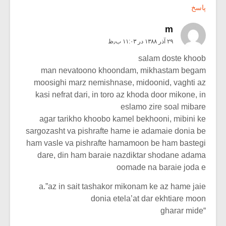
پاسخ
m
۲۹ آذر ۱۳۸۸ در ۱۱:۰۳ ب٫ظ
salam doste khoob
man nevatoono khoondam, mikhastam begam
moosighi marz nemishnase, midoonid, vaghti az
kasi nefrat dari, in toro az khoda door mikone, in
eslamo zire soal mibare
agar tarikho khoobo kamel bekhooni, mibini ke
sargozasht va pishrafte hame ie adamaie donia be
ham vasle va pishrafte hamamoon be ham bastegi
dare, din ham baraie nazdiktar shodane adama
oomade na baraie joda e
a.”az in sait tashakor mikonam ke az hame jaie
donia etela’at dar ekhtiare moon
“gharar mide