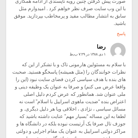
صورت پیش گرفتن چنین رویه ناپسندی از ادامه همکاری
با این وب سایت صرف نظر خواهم کرد . امیدوارم مثل
سابق به انتشار مطالب مفید و پرمخاطب بپردازید. موفق
باشید.
پاسخ
رضا
۱ دی ۱۳۸۸ در ۷:۲۹ ب٫ظ
با سلام به مسئولین هارمونی تاک و با تشکر از این که
نظرات خوانندگان را (مثل همیشه) پاسخگو هستید. صحبت
های بنده با هدف سیاسی کردن فضای سایت نبود (این را
واقعا عرض می کنم) و صرفا به عنوان یک وظیفه دینی و
ملی عنوان شد. همانطور که عرض کردم دلیل اصلی
اعتراض بنده “ضدیت ماهوی اسراییل با اسلام” است نه
مسائل سیاسی ، نژادی ، اخلاقی ویا هر دلیل دیگری. و
لطفا به این مساله “بسیار مهم” عنایت داشته باشید که
جوزف تال صرفا یک آرتیست نبوده بلکه در دانشگاه ها و
مراکز دولتی اسراییل به عنوان یک مقام اجرایی و دولتی