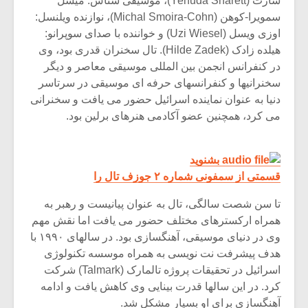
شارت (Yehuda Sharett)، موسیقی شناس: میشل
سمویرا-کوهن (Michal Smoira-Cohn)، نوازنده ویلنسل:
اوزی ویسل (Uzi Wiesel) و خواننده با صدای سوپرانو:
هیلده زادک (Hilde Zadek). تال سخنران قدری بود، وی
در کنفرانس انجمن بین المللی موسیقی معاصر و دیگر
سخنرانیها و کنفرانسهای حرفه ای موسیقی در سرتاسر
دنیا به عنوان نماینده اسرائیل حضور می یافت و سخنرانی
می کرد، همچنین عضو آکادمی هنرهای برلین بود.
بشنوید
قسمتی از سمفونی شماره ۲ جوزف تال را
تا سن شصت سالگی، تال به عنوان پیانیست و رهبر به
همراه ارکسترهای مختلف حضور می یافت اما نقش مهم
وی در دنیای موسیقی، آهنگسازی بود. در سالهای ۱۹۹۰ با
هدف پیشرفت نت نویسی به همراه موسسه تکنولوژی
اسرائیل در تحقیقات پروژه تالمارک (Talmark) شرکت
کرد. در این سالها قدرت بینایی وی کاهش یافت و ادامه
آهنگسازی برای او بسیار مشکل شد.