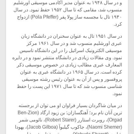
و در سال ۱۹۴۸ به عنوان مدیر آکادمی موسیقی اورشلیم
منسوب شد، مقامی که تا سال ۱۹۵۲ حفظ نمود. در سال
۱۹۴۰ تال با مجسمه ساز پولا پفر (Pola Pfeffer) ازدواج
کرد.
در سال ۱۹۵۱ تال به عنوان سخنران در دانشگاه زبان
عبری اورشلیم منسوب شد و در سال ۱۹۶۱ مرکز
موسیقی الکترونیک اسرائیل را در این دانشگاه تاسیس
نمود. وی مقالات زیادی در دانشگاه منتشر نمود و در دایره
المعارف عبری مطالب زیادی در خصوص موسیقی ذکر
کرده است. در سال ۱۹۶۵ در دانشگاه عبری به عنوان
پروفسور و پس از آن به عنوان رئیس رشته موسیقی
شناسی منسوب شد که تا سال ۱۹۷۱ این پست را حفظ
نمود.
در میان شاگردان بسیار فراوان او می توان از برجسته
ترین آنان نام برد؛ آهنگسازان: بن زیود ارگاد (Ben-Zion
Orgad)، روبرت استارر (Robert Starer)، نائومی شمر
(Naomi Shemer)، جاکوب گیلبوآ (Jacob Gilboa)، یهودا