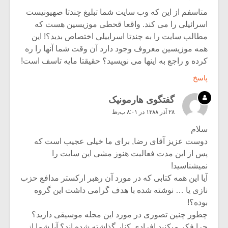
متاسفم از این که وب سایت شما تبلیغ چندتا صهیونیست
اسرائیلی را می کند. واقعا قحطی موزیسین هست که
مطالب سایت را به چندتا اسراییلی اختصاص بدید؟! این
همه موزیسین معروف وجود دارد آن وقت شما آنها را ره
کرده و راجع به اینها می نویسید؟ حقیقتا مایه تاسف است!
پاسخ
گفتگوی هارمونیک
۲۸ آذر ۱۳۸۸ در ۸:۰۱ ب٫ظ
سلام
دوست عزیز آقای رضا, برای ما خیلی عجیب است که
پس از این مدت فعالیت هنوز مشی این سایت را
نمیشناسید!
آیا این همه کتابی که در مورد آن رهبر ارکستر مدافع حزب
نازی یا … نوشته شده با هدف گرامی داشت این گروه
بوده؟!
چطور چنین تصوری در مورد این مجله موسیقی دارید؟
چرا فکر میکنید افرادی کنار گذاشته شده اند؟ آیا شما از