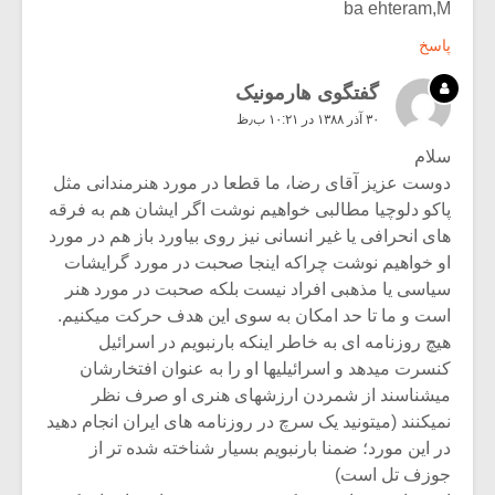
ba ehteram,M
پاسخ
گفتگوی هارمونیک
۳۰ آذر ۱۳۸۸ در ۱۰:۲۱ ب٫ظ
سلام
دوست عزیز آقای رضا، ما قطعا در مورد هنرمندانی مثل
پاکو دلوچیا مطالبی خواهیم نوشت اگر ایشان هم به فرقه
های انحرافی یا غیر انسانی نیز روی بیاورد باز هم در مورد
او خواهیم نوشت چراکه اینجا صحبت در مورد گرایشات
سیاسی یا مذهبی افراد نیست بلکه صحبت در مورد هنر
است و ما تا حد امکان به سوی این هدف حرکت میکنیم.
هیچ روزنامه ای به خاطر اینکه بارنبویم در اسرائیل
کنسرت میدهد و اسرائیلیها او را به عنوان افتخارشان
میشناسند از شمردن ارزشهای هنری او صرف نظر
نمیکنند (میتونید یک سرچ در روزنامه های ایران انجام دهید
در این مورد؛ ضمنا بارنبویم بسیار شناخته شده تر از
جوزف تل است)