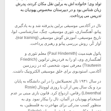
تولد وی؛ خانواده اش به برلین نقل مکان کردند، پدرش
زبان شناس بود و در دبیرستان مخصوص یهودیان به
تدریس می پرداخت.
تال در آکادمی موسیقی برلین پذیرفته شد و به یادگیری
پیانو، آهنگسازی، تئوری موسیقی، چنگ، سازشناسی، ابوا،
تاریخ موسیقی، آموزش گوش موسیقی (ear training)،
آواز کُر، روش بررسی پیانو و رهبری پرداخت.
پائول هیندمیث (Paul Hindemith) معلم تئوری و
آهنگسازی وی، او را به فردریش تراتوین (Friedrich
Trautwein) معرفی نمود، شخصی که در زیرزمین
آکادمی، استودیوی برای خلق موسیقی الکترونیک داشت.
میکلوش روژا
موریس ژار
در سال ۱۹۳۱ تال تحصیلاتش را در این دانشگاه به پایان
برد و یک سال پس از آن با روزی لوونتال (Rosie
Löwenthal) رقاص، ازدواج کرد. قانون نازی مبنی بر عدم
استخدام یهودیان در آلمان، تال را بیکار نمود. وی به
یادداشتی بر موسیقی
دوره آموزش
منظور کسب مدرکی برای مهاجرت به فلسطین، به
متن فیلم «متری
موسیقی بر
تحصیل عکاسی به همراه شول ریمان (Schule