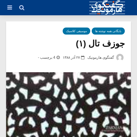
بایگانی همه نوشته ها
موسیقی کلاسیک
جوزف تال (۱)
گفتگوی هارمونیک
۲۷ آذر ۱۳۸۸
4 برچسب -