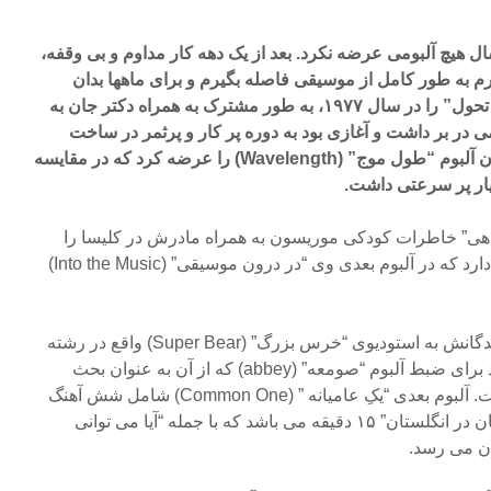
هیچ آلبومی عرضه نکرد. بعد از یک دهه کار مداوم و بی وقفه،
م به طور کامل از موسیقی فاصله بگیرم و برای ماهها بدان
گوش نیز نسپارم.” آلبوم “دوره تحول” را در سال ۱۹۷۷، به طور مشترک به همراه دکتر جان به
یمی در بر داشت و آغازی بود به دوره پر کار و پرثمر در ساخت
موسیقی. یک سال بعد، موریسون آلبوم “طول موج” (Wavelength) را عرضه کرد که در مقایسه
یار پر سرعتی داشت.
ادشاهی” خاطرات کودکی موریسون به همراه مادرش در کلیسا را
بیان می کند و زمینه ای مذهبی دارد که در آلبوم بعدی وی “در درون موسیقی” (Into the Music)
در سال ۱۹۸۰ موریسون و نوازندگانش به استودیوی “خرس بزرگ” (Super Bear) واقع در رشته
کوههای آلپ فرانسه سفر کردند برای ضبط آلبوم “صومعه” (abbey) که از آن به عنوان بحث
برانگیز ترین اثر وی یاد شده است. آلبوم بعدی “یکِ عامیانه ” (Common One) شامل شش آهنگ
است که طولانی ترین آن “تابستان در انگلستان” ۱۵ دقیقه می باشد که با جمله “آیا می توانی
ن می رسد.