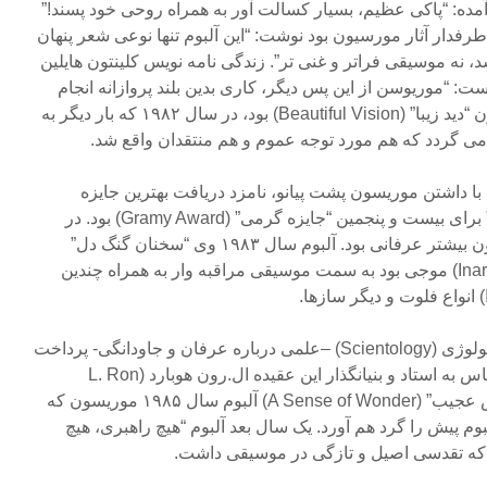
این آلبوم آمده: “پاکی عظیم، بسیار کسالت آور به همراه روحی خود پسند!”
دار آثار مورسیون بود نوشت: “این آلبوم تنها نوعی شعر پنهان
، نه موسیقی فراتر و غنی تر”. زندگی نامه نویس کلینتون هایلین
اضافه کرده است: “موریوسن از این پس دیگر، کاری بدین بلند پروازانه انجام
نخواهد داد.” آلبوم بعدی موریسون “دید زیبا” (Beautiful Vision) بود، در سال ۱۹۸۲ که بار دیگر به
می گردد که هم مورد توجه عموم و هم منتقدان واقع شد.
م با داشتن موریسون پشت پیانو، نامزد دریافت بهترین جایزه
“بهترین نوازندگی موسیقی راک” برای بیست و پنجمین “جایزه گرمی” (Gramy Award) بود. در
سالهای ۱۹۸۰ موسیقی موریسون بیشتر عرفانی بود. آلبوم سال ۱۹۸۳ وی “سخنان گنگ دل”
(Inarticulate Speech of the Heart) موجی بود به سمت موسیقی مراقبه وار به همراه چندین
انواع فلوت و دیگر سازها.
در این دوره وی به تحصیل ساینتولوژی (Scientology) –علمی درباره عرفان و جاودانگی- پرداخت
و سخنرانی در ادای احترام و سپاس به استاد و بنیانگذار این عقیده ال.رون هوبارد (L. Ron
Hubbard) برگزار کرد. “احساس عجیب” (A Sense of Wonder) آلبوم سال ۱۹۸۵ موریسون که
م پیش را گرد هم آورد. یک سال بعد آلبوم “هیچ راهبری، هیچ
ه تقدسی اصیل و تازگی در موسیقی داشت.