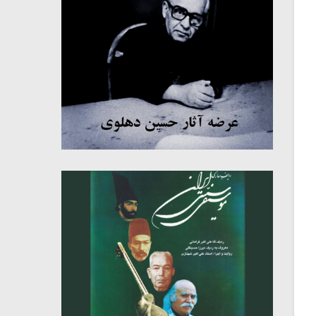
میکلوش روژا
موریس ژار