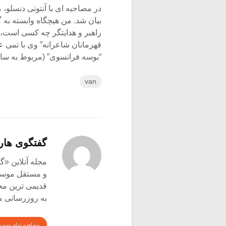
در مصاحبه ای با آنتونی دنسلو،
بیان شد. من هیچگاه وابسته به 
قهرمانان شاعرانه” وی با تمی ع
“بوسه فرانسوی” (مربوط به سال ۱۹۹۵) که در این آلبوم اجرا
van
گفتگوی هار
و مستقل موسیق
قدیمی ترین م
به روزرسانی م
مشاهده تمام پست 