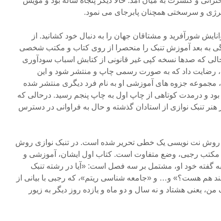
نرانی و کنسرت به میان آمد. حالا دیگر پنجاه ساله بود و مویش
ژی و سرسختی همچنان پابرجای می نمود.
انایش شورآفرید و مشتاقان جهان را به دنبال خود کشانید. از
 پنجاه سالگی به بعد آموزش تنبک را منحصرا از روی کتاب و مکتب شخصی
رحالی که صدها نسخه کپی غیر قانونی از کتابش اسباب سودآوری
د، رضایت داد که به صورت رسمی چاپ و منتشر شود و این
، مجموعه جزوه های آموزشی او به نام فرد دیگری منتشر شده
ر بود و درمدت کوتاهی از چاپ اول به چاپ پنجم رسید. درحالی که
 هنر تنبک نوازی از استادان گذشته و حال به فراوانی در دسترس
از روش نت نویسی یک خطی تحریر شده است. در تنبک نوازی روش
 مکتب رجبی، وضع متفاوت است. کتاب اول ایشان، آموزشی و
 گفته خود او، مشتمل بر سه فصل است: «آیا در رشته تنبک
رمند هم هست؟» و… و «جامعه شناسی ریتم»، که رجبی با بیانی از
ن، یعنی هشتاد و نه سال و دو ماه و یازده روز دیگر به زیور