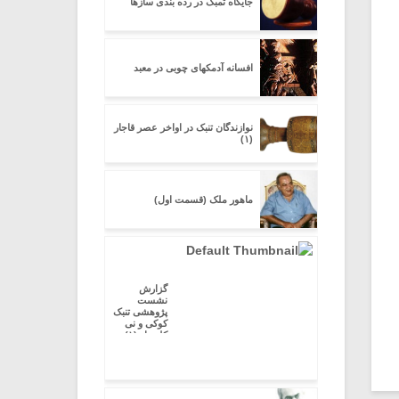
جایگاه تمبک در رده بندی سازها
افسانه آدمکهای چوبی در معبد
نوازندگان تنبک در اواخر عصر قاجار
(۱)
ماهور ملک (قسمت اول)
گزارش
نشست
پژوهشی تنبک
کوکی و نی
کلیددار (۱)