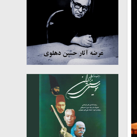
میکلوش روژا
موریس ژار