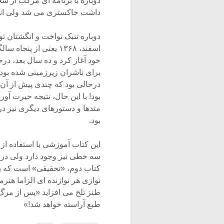
دوباره با برنامه ای مرکب از سخ
داشت خاکستری می شد ولی انر
دوباره تنبک نواخت و انگشتان تو
اسفند، ۱۳۶۸ یعنی از
خود آغاز کرد و ده سال بعد، د
برای ناشران زیرزمینی شده بو
درحالی بود که چندی پیش از آن
بود! با این حال، نتیجه حیرت آو
متدها و دستورهای دیگری نیز در
بود.
این کتاب آموزشی با استفاده 
سه خطی نیز وجود دارد ولی در
کتاب دوم، «تحقیقی» است که به
نوازی هر نوازنده ای الزاما هن
طنز تلخ می افزاید «پس از مرگ م
طبع آراسته خواهد شد!»