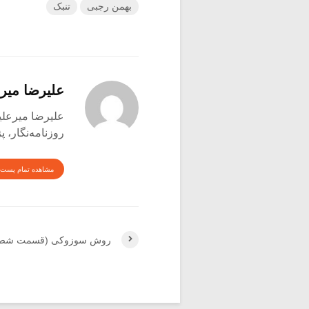
بهمن رجبی
تنبک
علیرضا میر
علیرضا میرعلینقی متول
روزنامه‌نگار،
مشاهده تمام پست 
روش سوزوکی (قسمت شصت 