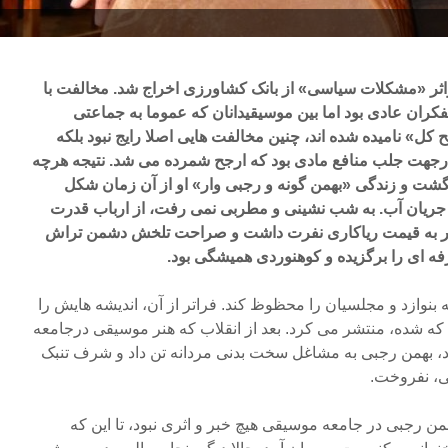
ه همان که در سال ۱۳۴۹ براثر «مشکلات سیاسی» از بانک کشاورزی اخراج شد. مخالفت با
کران عادی بود اما بین موسیقیدانان که عموما به جماعتی
ل» نامیده شده اند، چنین مخالفت هایی اصلا رایج نبود بلکه
جهت جلب منافع مادی بود که ارجح شمرده می شد. نتیجه هرچه
نگشت و زندگی «بهمن گونه و رجبی وار» او از آن زمان شکل
 جریان آب. به شب نشینی و مطربی نمی رفت، از ارباب قدرت
اهر به قیمت ریاکاری نفرت داشت و صراحت تلخش دشمن تراش
فه ای را برگزیده و کوهنوردی همیشگی بود.
 بنوازد و مجلسیان را محظوظ کند. فراتر از آن، اندیشه هایش را
ه شده، منتشر می کرد. بعد از انقلاب که هنر موسیقی درجامعه
ود، بهمن رجبی به مشاغل سخت بدنی مردانه تن داد و شرف تنبک
ی، نفروخت.
های ۱۳۶۳ تا، ۱۳۶۸ از بهمن رجبی در جامعه موسیقی هیچ خبر و اثری نبود، تا این که