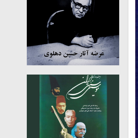
میکلوش روژا
موریس ژار