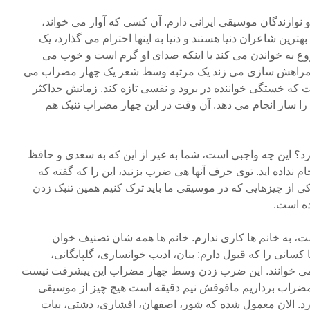
 نوازندگان موسیقی ایرانی دارم. آن کسی که آواز می خواند،
رین شاعران دنیا هستند و دنیا به اینها احترام می گذارد، یک
وع به خواندن می کند با اینکه صدای او گرم است و خوب می
 همراهش سازی می زند یک مرتبه وسط شعر یک چهار مضراب می
 که خستگی خواننده در برود و نفسی تازه کند. زمانش حداکثر
را ساز انجام می دهد. آن وقت در این چهار مضراب تنبک هم
؟ این چه واجبی است، شما به غیر از این که به سعدی و حافظ
م نداده اید. توی حرف آنها هی ضرب بزنید، این را که گفته که
یکی از چیزهایی که در موسیقی ما باید ترک کنیم همین تنبک زدن
ه است.
ت، به خانم ها کاری ندارم. خانم ها همه شان تصنیف خوان
ا کسانی را که قبول دارم: بنان، ادیب خوانساری، گلپایگانی،
ی خوانند. این ضرب زدن وسط چهار مضراب این پیشرفت نیست
مضراب برداریم مافوقش نیم دقیقه است هیچ چیز از موسیقی
د. الان معمول شده که شور، اصفهان، افشاری، دشتی، بیات