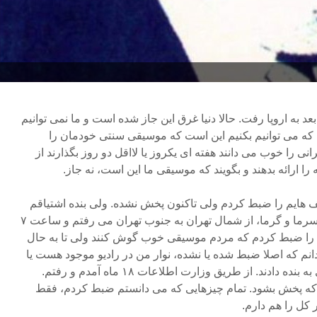
عد به اروپا رفت. حالا دنیا غرق این جاز شده است و ما نمی توانیم
 که می توانیم بکنیم این است که موسیقی سنتی خودمان را
انی را خوب می دانند هفته ای یکروز یا لااقل دو روز بگذارند از
و و ردیف هایم را ضبط کردم ولی تاکنون پخش نشده. ولی بنده اشتیاقم
این بود که با این سن و سال در سرما و گرما، از شمال تهران به جنوب تهران می رفتم و ساعت ۷
م را ضبط کردم که مردم موسیقی خوب گوش کنند ولی تا به حال
نم که اصلا ضبط شده یا نشده، نوار من در رادیو موجود هست یا
نیست، نمی دانم. فقط یک سری به بنده دادند. از طریق وزارت اطلاعات ۱۸ ماه آمدم و رفتم.
د که پخش بشود. تمام چیزهایی که می دانستم ضبط کردم، فقط
کل را هم دارم.