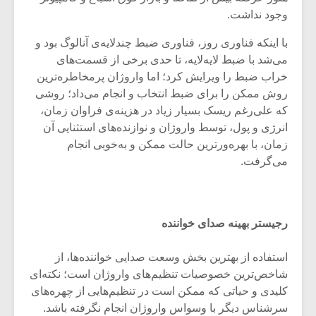
شیش و نیم»
موسیقی فی
وجود نداشت.
برگزار می 
با اینکه فناوری روز، فناوری ضبط چند‌لایه‌ی آنالوگ بود و
اگر نمی توانی
سکانسی به 
مشهورترین باشی،
موسیقی فیلم 
می‌شد با ضبط لایه‌لایه، تا حدی برخی از قسمت‌های
بدنام ترین باش
خراب ضبط را ویرایش کرد؛ اما واروژان پر‌مخاطره‌ترین
روش ممکن را برای ضبط انتخاب و انجام می‌داد؛ روشی
که علی‌رغم ریسک بسیار زیاد در هزینه‌ی فراوان زمان،
انرژی و پول، توسط واروژان و نوازنده‌های استثنایی آن
زمان، با بهره‌ور‌ترین حالت ممکن و به‌خوبی انجام
می‌گرفت.
رجیستر بهینه صدای خواننده
استفاده از بهترین بخش وسعت صدایی خواننده‌ها، از
شاخص‌ترین خصوصیات تنظیم‌های واروژان است؛ نکته‌‌ای
کلیدی و حیاتی که ممکن است در تنظیم‌هایی از چهره‌های
سرشناس دیگر با وسواس واروژان انجام نگرفته باشد.