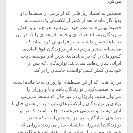
می‌کرد.
همچنین به استناد ریل‌هایی که از برخی از ضبط‌های او
به‌یادگار مانده، بعد از کمتر از انگشتان یک دست، به
«ضبط نهایی» مد نظر خود می‌رسید. هر چند نباید نقش
نوازندگان به‌واقع حرفه‌ای و خوش‌قریحه‌ای را که در این
ضبط‌ها حضور داشته‌اند نیز فراموش کرد. بماند که
متأسفانه بیشتر مردم نام این نوازندگان فوق‌العاده‌ی
کشورمان را که در به‌یاد‌ماندنی‌ترین آثار موسیقی پاپ
ایرانی ساز زده‌اند، نمی‌دانند؛ نوازندگانی که پس از
خودشان کمتر کسی توانست جایشان را پر کند.
در ریل‌هایی که از این ضبط‌های واروژان به‌جا مانده است،
صدای صحبت‌کردن نوازندگان با‌هم و با واروژان را
میکلوش روژا
موریس ژار
می‌توان شنید. واروژان در‌عین‌حال که تسلط مدیریتی
زیادی بر نوازندگان و ارکسترهای پاپ دارد در‌ همان حال با
آنان دوست و صمیمی هم هست. جالب است که در این
صدا‌های به‌یادگار‌مانده نیز مشخص است که چقدر
یادداشتی بر موسیقی
دوره آموزش
نوازندگان آن دوران عاشقانه ساز می‌زدند؛ دورانی که
متن فیلم «متری
موسیقی بر
هنوز عرضه بیش از تقاضا و بازار فوق اشباع و کامپیوتر