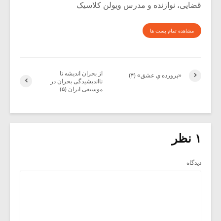
قضایی، نوازنده و مدرس ویولن کلاسیک
مشاهده تمام پست ها
از بحران اندیشه تا
«پرورده یِ عشق» (۴)
نااندیشیدگی بحران در
موسیقی ایران (۵)
۱ نظر
دیدگاه