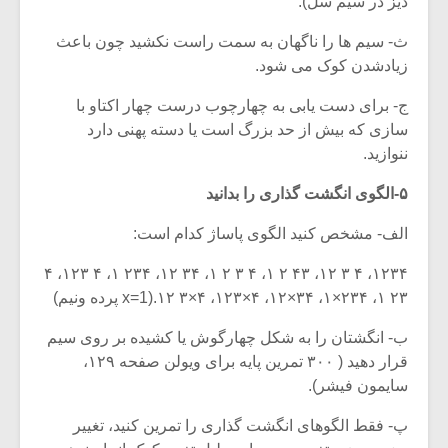
دیز در سیم سل).
ث- سیم ها را ناگهان به سمت راست نکشید چون باعث
زیادشدن کوک می شود.
ج- برای دست یابی به چهارچوب درست چهار اکتاو با
سازی که بیش ‌از حد بزرگ است یا دسته پهنی دارد
ننوازید.
۵-الگوی انگشت گذاری را بدانید
الف- مشخص کنید الگوی پاساژ کدام است:
۱۲۳۴، ۴ ۳ ۱۲، ۴۳ ۲ ۱، ۴ ۳ ۲ ۱، ۳۴ ۱۲، ۲۳۴ ۱، ۴ ۱۲۳، ۴
۲۳ ۱، ۲۳۴×۱، ۳۴×۱۲، ۴×۱۲۳، ۴×۳ ۱۲.(x=1 پرده ونیم)
میکلوش روژا
موریس ژار
ب- انگشتان را به شکل چهارگوش یا کشیده بر روی سیم
قرار دهید ( ۳۰۰ تمرین پایه برای ویولن صفحه ۱۲۹،
سایمون فیشر).
یادداشتی بر موسیقی
دوره آموزش
پ- فقط الگوهای انگشت گذاری را تمرین کنید، تغییر
متن فیلم «متری
موسیقی بر