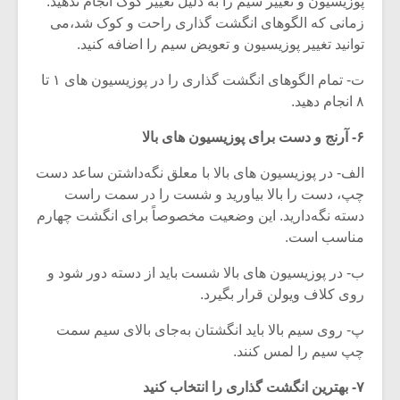
پوزیسیون و تغییر سیم را به دلیل تغییر کوک انجام ندهید.
شیش و نیم»
موسیقی فی
برگزار می 
زمانی که الگوهای انگشت گذاری راحت و کوک شد،می
توانید تغییر پوزیسیون و تعویض سیم را اضافه کنید.
اگر نمی توانی
سکانسی به 
مشهورترین باشی،
موسیقی فیلم 
ت- تمام الگوهای انگشت گذاری را در پوزیسیون های ۱ تا
بدنام ترین باش
۸ انجام دهید.
۶- آرنج و دست برای پوزیسیون های بالا
الف- در پوزیسیون های بالا با معلق نگه‌داشتن ساعد دست
چپ، دست را بالا بیاورید و شست را در سمت راست
دسته نگه‌دارید. این وضعیت مخصوصاً برای انگشت چهارم
مناسب است.
ب- در پوزیسیون های بالا شست باید از دسته دور شود و
روی کلاف ویولن قرار بگیرد.
پ- روی سیم بالا باید انگشتان به‌جای بالای سیم سمت
چپ سیم را لمس کنند.
۷- بهترین انگشت گذاری را انتخاب کنید