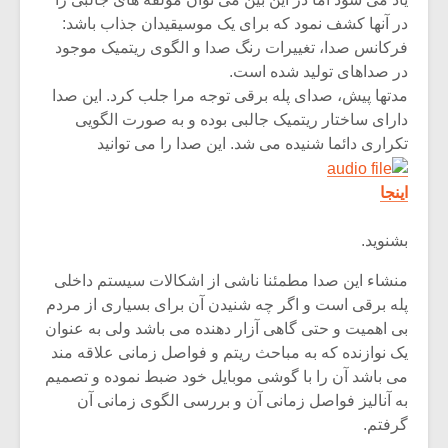
در آنها کشف نمود که برای یک موسیقیدان جذاب باشد:
فرکانس صدا، تغییرات رنگ صدا و الگوی ریتمیک موجود
در صداهای تولید شده است.
مدتها پیش، صدای پله برقی توجه مرا جلب کرد. این صدا
دارای ساختار ریتمیک جالبی بوده و به صورت الگویی
تکراری دائما شنیده می شد. این صدا را می توانید
اینجا
بشنوید.
منشاء این صدا مطمئنا ناشی از اشکالات سیستم داخلی
پله برقی است و اگر چه شنیدن آن برای بسیاری از مردم
میکلوش روژا
موریس ژار
بی اهمیت و حتی گاهی آزار دهنده می باشد ولی به عنوان
یک نوازنده که به مباحث ریتم و فواصل زمانی علاقه مند
می باشد آن را با گوشی موبایل خود ضبط نموده و تصمیم
به آنالیز فواصل زمانی آن و بررسی الگوی زمانی آن
یادداشتی بر موسیقی
دوره آموزش
گرفتم.
متن فیلم «متری
موسیقی بر