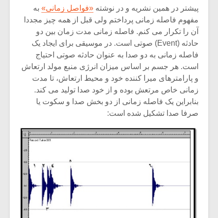
شیش و نیم»
موسیقی فی
پیشتر در همین نشریه و در نوشته
«فواصل زمانی»
به
برگزار می 
مفهوم فاصله زمانی پرداختم ولی قبل از همه چیز مجددا
اگر نمی توانی
سکانسی به 
آن را تکرار می کنم. فاصله زمانی مدت زمان بین دو
مشهورترین باشی،
موسیقی فیلم 
حادثه (Event) صوتی است. در موسیقی برای ایجاد یک
بدنام ترین باش
فاصله زمانی به دو صدا به عنوان حادثه صوتی احتیاج
است. هر جسم بر اساس میزان انرژی منبع مولد ارتعاش
و پارامترهای میرا کننده خود و محیط ارتعاش، تا مدت
زمانی خاص مرتعش بوده و از خود صدا تولید می کند.
بنابراین یک فاصله زمانی از دو بخش صدا و سکوت یا
صرفا صدا تشکیل شده است: