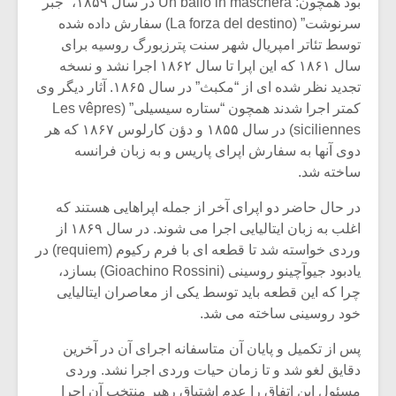
شیش و نیم»
موسیقی فی
بود همچون: Un ballo in maschera در سال ۱۸۵۹، “جبر
برگزار می 
سرنوشت” (La forza del destino) سفارش داده شده
توسط تئاتر امپریال شهر سنت پترزبورگ روسیه برای
اگر نمی توانی
سکانسی به 
سال ۱۸۶۱ که این اپرا تا سال ۱۸۶۲ اجرا نشد و نسخه
مشهورترین باشی،
موسیقی فیلم 
تجدید نظر شده ای از “مکبث” در سال ۱۸۶۵. آثار دیگر وی
بدنام ترین باش
کمتر اجرا شدند همچون “ستاره سیسیلی” (Les vêpres
siciliennes) در سال ۱۸۵۵ و دؤن کارلوس ۱۸۶۷ که هر
دوی آنها به سفارش اپرای پاریس و به زبان فرانسه
ساخته شد.
در حال حاضر دو اپرای آخر از جمله اپراهایی هستند که
اغلب به زبان ایتالیایی اجرا می شوند. در سال ۱۸۶۹ از
وردی خواسته شد تا قطعه ای با فرم رکیوم (requiem) در
یادبود جیوآچینو روسینی (Gioachino Rossini) بسازد،
چرا که این قطعه باید توسط یکی از معاصران ایتالیایی
خود روسینی ساخته می شد.
پس از تکمیل و پایان آن متاسفانه اجرای آن در آخرین
دقایق لغو شد و تا زمان حیات وردی اجرا نشد. وردی
مسئول این اتفاق را عدم اشتیاق رهبر منتخب آن اجرا