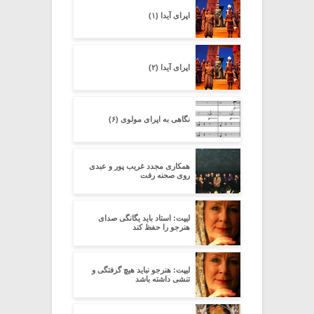
اپرای آیدا (۱)
اپرای آیدا (۲)
نگاهی به اپرای مولوی (۶)
همکاری مجدد غریب پور و عبدی
روی صحنه رفت
لیپت: استاد باید یگانگی صدای
هنرجو را حفظ کند
لیپت: هنرجو نباید هیچ گرفتگی و
تنشی داشته باشد