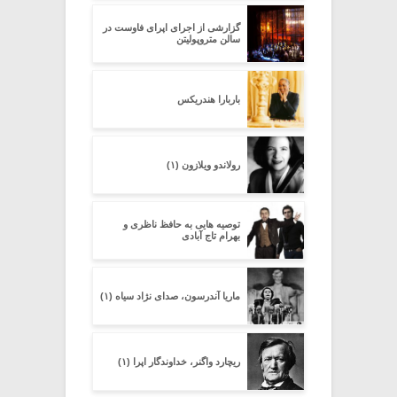
گزارشى از اجراى اپراى فاوست در
سالن متروپولیتن
باربارا هندریکس
رولاندو ویلازون (۱)
توصیه هایی به حافظ ناظری و
بهرام تاج آبادی
ماریا آندرسون، صدای نژاد سیاه (۱)
ریچارد واگنر، خداوندگار اپرا (۱)