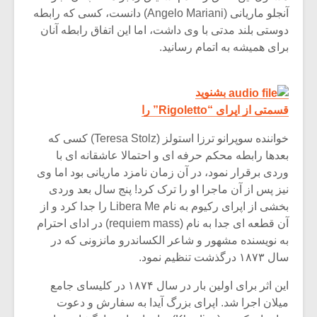
آنجلو ماریانی (Angelo Mariani) دانست، کسی که رابطه
دوستی بلند مدتی با وی داشت، اما این اتفاق رابطه آنان
برای همیشه به اتمام رسانید.
بشنوید
قسمتی از اپرای “Rigoletto” را
خواننده سوپرانو ترزا استولز (Teresa Stolz) کسی که
بعدها رابطه محکم حرفه ای و احتمالا عاشقانه ای با
وردی برقرار نمود، در آن زمان نامزد ماریانی بود اما وی
نیز پس از آن ماجرا او را ترک کرد! پنج سال بعد وردی
بخشی از اپرای رکیوم به نام Libera Me را جدا کرد و از
آن قطعه ای جدا به نام (requiem mass) در ادای احترام
به نویسنده مشهور و شاعر الکساندرو مانزونی که در
سال ۱۸۷۳ درگذشت تنظیم نمود.
این اثر برای اولین بار در سال ۱۸۷۴ در کلیسای جامع
میلان اجرا شد. اپرای بزرگ آیدا به سفارش و دعوت