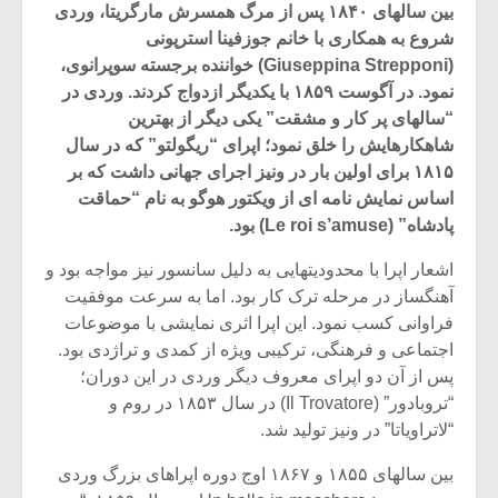
بین سالهای ۱۸۴۰ پس از مرگ همسرش مارگریتا، وردی
شروع به همکاری با خانم جوزفینا استرپونی
(Giuseppina Strepponi) خواننده برجسته سوپرانوی،
نمود. در آگوست ۱۸۵۹ با یکدیگر ازدواج کردند. وردی در
“سالهای پر کار و مشقت” یکی دیگر از بهترین
شاهکارهایش را خلق نمود؛ اپرای “ریگولتو” که در سال
۱۸۱۵ برای اولین بار در ونیز اجرای جهانی داشت که بر
اساس نمایش نامه ای از ویکتور هوگو به نام “حماقت
پادشاه” (Le roi s’amuse) بود.
اشعار اپرا با محدودیتهایی به دلیل سانسور نیز مواجه بود و
آهنگساز در مرحله ترک کار بود. اما به سرعت موفقیت
فراوانی کسب نمود. این اپرا اثری نمایشی با موضوعات
میکلوش روژا
موریس ژار
اجتماعی و فرهنگی، ترکیبی ویژه از کمدی و تراژدی بود.
پس از آن دو اپرای معروف دیگر وردی در این دوران؛
“تروبادور” (Il Trovatore) در سال ۱۸۵۳ در روم و
“لاتراویاتا” در ونیز تولید شد.
یادداشتی بر موسیقی
دوره آموزش
بین سالهای ۱۸۵۵ و ۱۸۶۷ اوج دوره اپراهای بزرگ وردی
متن فیلم «متری
موسیقی بر