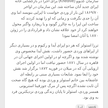
سازمان کدیوو (Khedive) برای اجرا در بازگشایی خانه
اپرای جدید آنان ساخته شد. این سازمان در اواخر
۱۸۶۹/۷۰ این بار از وردی خواست تا اپرایی بنویسد اما وی
آن را جدی نگرفت و زمانی که او را تهدید کردند که
ساخت این اپرا را به چالرز گونود و یا ریچارد واگنر محول
خواهند کرد از خود علاقه نشان داد و قراردادی را در ژوئن
۱۸۷۰ با آنان امضا نمود!
ترزا استولز که هر دو اپرای آیدا و رکیوم و در بسیاری دیگر
از اپراهای وردی حضور داشت، نقش آیدا مخصوص وی
نوشته شده بود و اگرچه او در اولین اجرای جهانی آن در
قاهره در سال ۱۸۷۱ حضور نیافت اما در اولین اجرای
اروپایی آن که در میلان در فوریه ۱۸۷۲ برگزار شد نقش
خود را ایفا نمود. شایعات بسیاری مبنی بر رابطه ای
عاشقانه بین خانم استولز و وردی بوده که هیچ گاه صحت
آن ثابت نشده اگرچه پس از مرگ جوزفینا استرپونی
همسر وردی، استولز تا پایان زندگی وردی نزدیکترین فرد
به وی بود.
verdi
اپرا