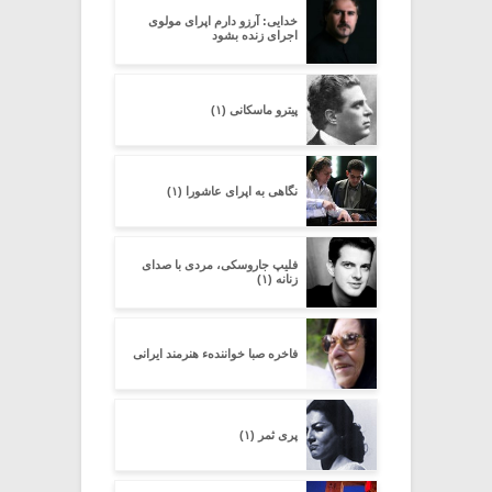
خدایی: آرزو دارم اپرای مولوی
اجرای زنده بشود
پیترو ماسکانی (۱)
نگاهی به اپرای عاشورا (۱)
فلیپ جاروسکی، مردی با صدای
زنانه (۱)
فاخره صبا خوانندهء هنرمند ایرانی
پری ثمر (۱)