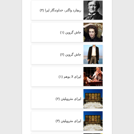
ریچارد واگنر، خداوندگار اپرا (۴)
جاش گروبن (۱)
جاش گروبن (۲)
اپرای لا بوهم (۱)
اپرای متروپلیتن (۲)
اپرای متروپلیتن (۳)