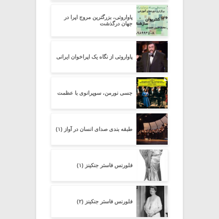
پاواروتی، بزرگترین مروج اپرا در
جهان درگذشت
پاواروتی از نگاه یک اپراخوان ایرانی
جسی نورمن، سوپرانوی با عظمت
طبقه بندی صدای انسان در آواز (۱)
فلورنس فاستر جنکینز (۱)
فلورنس فاستر جنکینز (۲)