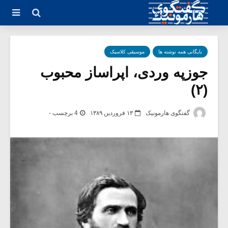
بایگانی همه نوشته ها
موسیقی کلاسیک
جوزپه وردی، اپراساز محبوب
(۲)
گفتگوی هارمونیک
۱۳ فروردین ۱۳۸۹
4 برچسب -