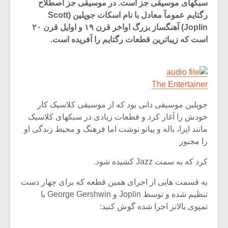
سبکهای موسیقی جز است. در موسیقی جز اصطلاح
رگتایم عمومآ معادل با نام اسکات جوپلین (Scott
Joplin) آهنگساز بزرگ اواخر قرن ۱۹ و اوایل قرن ۲۰
است که زیباترین قطعات رگتایم را آفریده است.
The Entertainer
جوپلین موسیقی دانی بود که از موسیقی کلاسیک کار
خودش را آغاز کرد و قطعات زیادی در سبکهای کلاسیک
مانند اپرا، باله و پیانو نوشت اما فرهنگ و محیط زندگی او
را مجبور
میکلوش روژا
موریس ژار
کرد که به سمت Jazz کشیده شود.
به قسمت هایی از اجرای همین قطعه که برای چهار دست
تنظیم شده و توسط Joplin و George Gershwin با
تمپوی بالاتر اجرا شده گوش کنید:
یادداشتی بر موسیقی
دوره آموزش
متن فیلم «متری
موسیقی بر