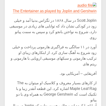
شیش و نیم»
موسیقی فی
برگزار می 
The Entertainer as played by Joplin and Gershwin
اگر نمی توانی
سکانسی به 
مشهورترین باشی،
موسیقی فیلم 
Scott Joplin در سال ۱۸۶۸ در تگزاس بدنیا آمد و خیلی
بدنام ترین باش
زود در کودکی نشان داد که توانایی های زیادی در موسیقی
دارد، شروع به نواختن بانجو کرد و سپس به سمت پیانو
روی
آورد در ۱۱ سالگی به فراگیری هارمونی پرداخت و خیلی
زود شروع به آهنگ سازی کرد. از ابتکارهای زیبای او
ترکیب هارمونی و سبکهای موسیقی اروپایی با هارمونی و
ریتم های
آفریقایی – آمریکایی بود.
از کارهای بسیار معروف و کلاسیک او میتوان به The
Maple Leaf Rag اشاره کرد. این قطعه آنقدر زیبا و با
تکنیک است که George Gershwin به همراه وی با دو
پیانو
آنرا اجرا کرده اند و جالب هست بدانید که Joplin در سال