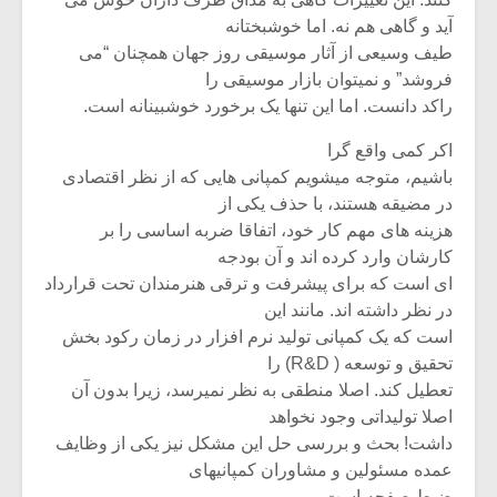
آید و گاهی هم نه. اما خوشبختانه
طیف وسیعی از آثار موسیقی روز جهان همچنان “می
فروشد” و نمیتوان بازار موسیقی را
راکد دانست. اما این تنها یک برخورد خوشبینانه است.
اکر کمی واقع گرا
باشیم، متوجه میشویم کمپانی هایی که از نظر اقتصادی
در مضیقه هستند، با حذف یکی از
هزینه های مهم کار خود، اتفاقا ضربه اساسی را بر
کارشان وارد کرده اند و آن بودجه
ای است که برای پیشرفت و ترقی هنرمندان تحت قرارداد
در نظر داشته اند. مانند این
است که یک کمپانی تولید نرم افزار در زمان رکود بخش
میکلوش روژا
موریس ژار
تحقیق و توسعه ( R&D) را
تعطیل کند. اصلا منطقی به نظر نمیرسد، زیرا بدون آن
اصلا تولیداتی وجود نخواهد
داشت! بحث و بررسی حل این مشکل نیز یکی از وظایف
یادداشتی بر موسیقی
دوره آموزش
عمده مسئولین و مشاوران کمپانیهای
متن فیلم «متری
موسیقی بر
ضبط صفحه است.