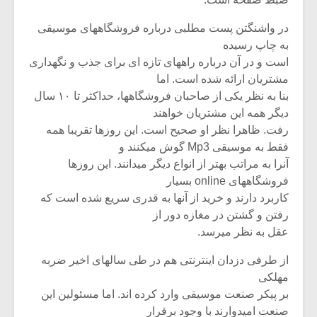
شیش و نیم»
موسیقی فی
برگزار می 
در واشنگتن پست مطلبی درباره فروشگاههای موسیقی
اگر نمی توانی
سکانسی به 
به چاپ رسیده
مشهورترین باشی،
موسیقی فیلم 
است و در آن درباره راههای تازه ای برای جذب و نگهداری
بدنام ترین باش
مشتریان ارائه شده است. اما
بنا به نظر یکی از صاحبان فروشگاهها، حداکثر تا ۱۰ سال
دیگر همه این مشتریان خواهند
رفت. ظاهرا نظر او صحیح است. این روزها تقریبا همه
فقط به موسیقی Mp3 گوش میکنند و
آنرا به مراتب بهتر از انواع دیگر میدانند. این روزها
فروشگاههای online بسیار
کاربرد دارند و خرید از آنها به قدری سریع شده است که
رفتن و گشتن در مغازه دور از
عقل به نظر میرسد.
از طرفی دزدان اینترنتی هم در طی سالهای اخیر ضربه
مهلکی
بر پیکر صنعت موسیقی وارد کرده اند. اما مسئولین این
صنعت امیدوارند با وجود برقرار