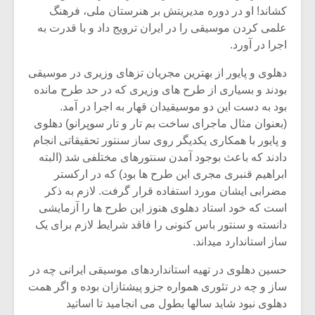
شیش و نیم»
موسیقی فی
کشاند! او در دوره مدیریتش بر هنرستان ملی، فرهنگ
برگزار می 
علمی کردن موسیقی را در ایران ترویج داد و با قدرت به
اگر نمی توانی
سکانسی به 
اجرا در آورد.
مشهورترین باشی،
موسیقی فیلم 
بدنام ترین باش
دهلوی و پایور از بهترین مجریان تزهای وزیری در موسیقی
بودند و بسیاری از طرح های وزیری که در حد طرح مانده
بود به دست این دو موسیقیدان قهار به اجرا در آمد.
(بعنوان مثال ماجرای ساخت بم تار و تار سوپرانو) دهلوی
و پایور با همکاری یکدیگر روی ساز سنتور تحقیقاتی انجام
دادند که باعث بوجود آمدن سنتورهای مختلفی شد (البته
ابراهیم قنبری مجری این طرح ها بود) که در ارکستر
مضرابی ایشان مورد استفاده قرار گرفت. لازم به ذکر
است که خود استاد دهلوی هنوز این طرح ها را آزمایشی
دانسته و سنتور باس کنونی را فاقد شرایط لازم برای یک
ساز استاندارد میداند.
حسین دهلوی در تهیه استانداردهای موسیقی ایرانی چه در
ساز و چه در تئوری همواره جزو پیشتازان بوده و اگر همت
دهلوی نبود شاید سالها بطول می انجامید تا اساتید