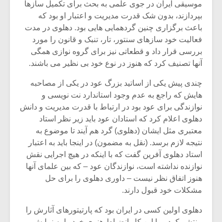
موسیقی ایران در جوی علمی به بحث برای تکمیل سازها
بپردازند، بدون شک قدرت مدیریت و اعتبار او بود که
باعث برگزاری چنین گردهمایی هایی بود. دهلوی در مدت
فعالیت خود سازهای سنتور، تار، تنبک و قانون را مورد
بررسی قرار داد و قطعاتی نیز برای گروه نوازی همگی
آنها تصنیف کرد که هنوز در نوع خود بی نظیر می باشند.
چندی پیش یکی از اساتید بزرگ عود در یکی از مصاحبه
هایش که راجع به عدم وجود استاندارد نت نویسی و
نوازندگی برای عود بود در ارتباط با قدرت مدیریت و دانش
دهلوی اعلام کرد که استادان عود باید زیر نظر استاد
معتبری مثل ایشان (دهلوی) گرد هم آیند تا موضوع به
نتیجه لازم برسد. (نقل به مضمون) در اینجا باید به اعتبار
استاد دهلوی آفرین گفت که با اینکه در هیچ اجرایی نقش
نوازنده نداشته است، نوازندگان عود – که بین علمای آنها
هنوز اتفاق نظر نیست – داوری دهلوی را برای حل
مشکلات خود قبول دارند.
دهلوی اولین کسی در ایران بود که پارتیتورهای آثارش را
منتشر کرد و با این کار انضباط هنری خود را به نمایش