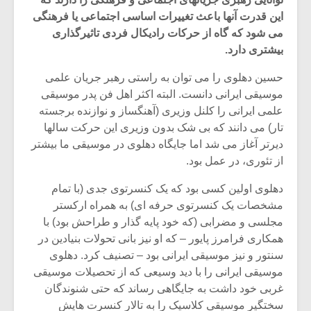
این قدرت آنها باعث تغییرات اساسی اجتماعی یا فرهنگی
می شود که گاه از حرکات رادیکال فردی تاثیرگذاری
بیشتری دارد.
حسین دهلوی را می توان به راستی رهبر جریان علمی
موسیقی ایرانی دانست. البته اکثر اهل فن پدر موسیقی
علمی ایرانی را کلنل وزیری (آهنگساز و نوازنده برجسته
تار) می دانند که بی شک بدون وزیری این حرکت سالها
دیرتر آغاز می شد اما جایگاه دهلوی در موسیقی ما بیشتر
از تئوری، در عمل بود.
دهلوی اولین کسی بود که یک کنسرتوی جدی (با تمام
مشخصات یک کنسرتوی حرفه ای) به همراه ارکستر
میکلوش روژا
موریس ژار
مجلسی و مضرابی (که خود پایه گذار و طراحش بود) با
همکاری فرامرز پایور – که او نیز بانی تحولات بنیادین در
سنتور و نیز موسیقی ایرانی بود – تصنیف کرد. دهلوی
موسیقی ایرانی را با دید وسیعی که از تحصیلات موسیقی
یادداشتی بر موسیقی
دوره آموزش
غربی خود داشت به جایگاهی رساند که حتی شنوندگان
متن فیلم «متری
موسیقی بر
سختگیر موسیقی کلاسیک را به تالار کنسرت هایش