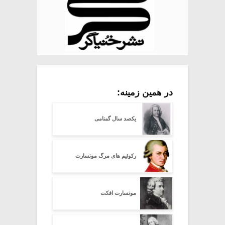
در همین زمینه:
یکصد سال گمنامی
رکوئیم های مرگ موتسارت
موتسارت افکت