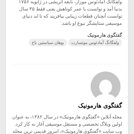
شیش و نیم»
موسیقی فی
ولفگانگ آمادئوس موزار، نابغه اتریشی در ژانویه ۱۷۵۶
برگزار می 
بدنیا آمد و توانست با عمر کوتاهش یعنی فقط ۳۵ سال
توانست آنچنان قطعات زیبایی بیافریند که تا ابد دنیای
اگر نمی توانی
سکانسی به 
موسیقی ستایشگر نبوغ او باشد.
مشهورترین باشی،
موسیقی فیلم 
بدنام ترین باش
گفتگوی هارمونیک
ولفگانگ آمادئوس موتسارت
یوهان سباستین باخ
گفتگوی هارمونیک
مجله آنلاین «گفتگوی هارمونیک» در سال ۱۳۸۲، به عنوان
اولین وبلاگ تخصصی و مستقل موسیقی آغاز به کار کرد.
وب سایت «گفتگوی هارمونیک»، امروز قدیمی ترین مجله