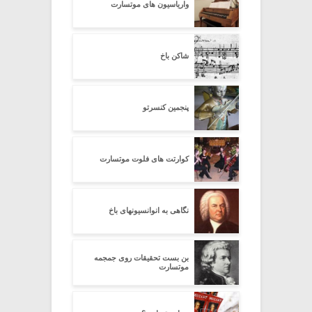
واریاسیون های موتسارت
شاکن باخ
پنجمین کنسرتو
کوارتت های فلوت موتسارت
نگاهی به انوانسیونهای باخ
بن بست تحقیقات روی جمجمه
موتسارت