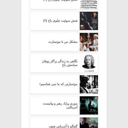
شش سوئیت چلوی باخ (۲)
مشکل من با موتسارت
نگاهى به زندگى و آثار یوهان
سباستین باخ
موتسارتى که ما نمى شناسیم!
موری پرایا، رهبر و پیانیست
آمریکایی
گفتگو با آندریاس شیف