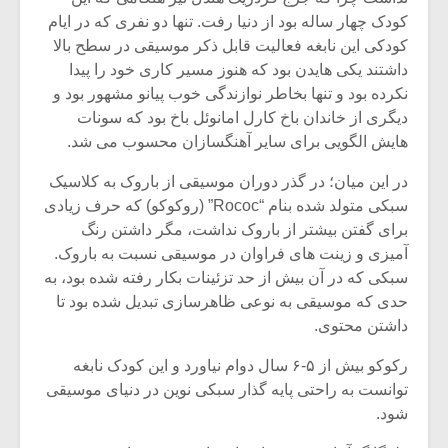
کودک چهار ساله بود از دنیا رفت. تنها دو نفری که در ایام
کودکی این نابغه فعالیت قابل ذکر موسیقی در سطح بالا
داشتند یکی هایدن بود که هنوز مسیر کاری خود را پیدا
نکرده بود و تنها بخاطر نوازندگی خوب پیانو مشهور بود و
دیگری از خاندان باخ کارل امانوئل باخ بود که سونات
هایش الگویی برای سایر آهنگسازان محسوب می شد.
در این میان؛ در گذر دوران موسیقی از باروک به کلاسیک
سبکی متولد شده بنام “Rococ” (روکوکو) که حرف زیادی
برای گفتن بیشتر از باروک نداشت، مگر داشتن رنگ
آمیزی و زینت های فراوان در موسیقی نسبت به باروک.
سبکی که در آن بیش از حد تزئینات بکار رفته شده بود، به
حدی که موسیقی به نوعی ظاهرسازی تبدیل شده بود تا
میکلوش روژا
موریس ژار
داشتن محتوی.
رکوکو بیش از ۵-۶ سال دوام نیاورد و این کودک نابغه
توانست به راحتی پایه گذار سبکی نوین در دنیای موسیقی
یادداشتی بر موسیقی
دوره آموزش
شود.
متن فیلم «متری
موسیقی بر