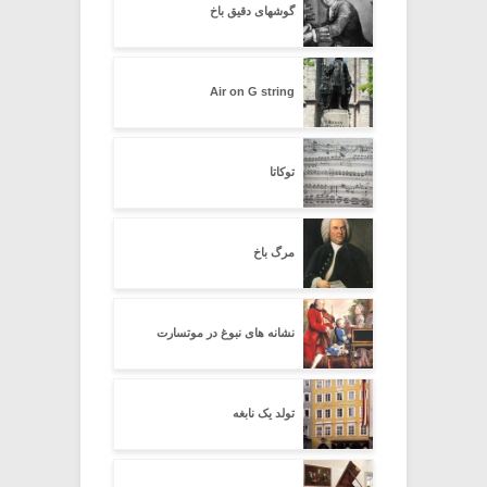
گوشهای دقیق باخ
Air on G string
توکاتا
مرگ باخ
نشانه های نبوغ در موتسارت
تولد یک نابغه