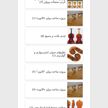
کردن صفحات ویولن (۶)
پروژه ساخت ویلن «کانون» (۱)
لیدی بلانت و مسیح (۵)
تفاوتهای صوتی استردیواری و
گوارنری (۱)
پروژه ساخت ویلن “کانون” (۶)
پروژه ساخت ویلن «کانون» (۷)
ویولون مسیح استرادیواریوس (۱)