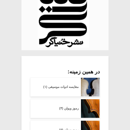
در همین زمینه:
مقایسه ادوات موسیقی (۱)
رموز ویولن (۴)
رموز ویولن (۵)