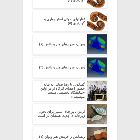
تفاوتهای صوتی استردیواری و
گوارنری (۵)
ویولن، مرز زیبای هنر و دانش (۱)
ویولن، مرز زیبای هنر و دانش (۲)
گفتگویی با رضا ضیایی به بهانه
حضور اعضای کارگاه او در اولین
«نمایشگاه تخصصی صنعت
موسیقی»
ارغوان پورقناد: مسیر برای تحول
زیرچانه‌ای جدید، همچنان باز است
رنسانس و آفرینش هنر ویولن (۱)