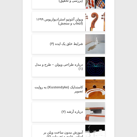
(بررسی و تحقیق)
ویولن آنتونیو استرادیواریوس ۱۶۹۹
(انتخاب و سنجش)
شرایط خلق یک ایده (۳)
درباره طراحی ویولن – طرح و مدل
(۱)
کاسندایک (Kustendyke) به روایت
تصویر
درباره آرشه (۲)
آموزش مدون ساخت ویلن بر
اساس علوم و تجربیات (۲)