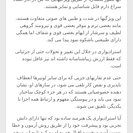
شیش و نیم»
موسیقی فی
سراغ دارم قابل شناسایی و تمایز هستند.
برگزار می 
این ویژگیها در شدت و طنین های صوتی متفاوت هستند،
اگر نمی توانی
سکانسی به 
مشهورترین باشی،
موسیقی فیلم 
مانند بعضی نرم و موقر بعضی قوی و نیرومند گروهی
بدنام ترین باش
لطیف و سرشار از ابهام بعضی قوی و شفاف اما همگی
دارای طبیعتی باشکوه نمود پیدا می کند.
استرادیواری در خلال این تغییر و تحولات حتی از جزئیاتی
که فقط ارزش زیباشناسانه داشته اند نیز غافل نبوده
است.
حتی عدم تقارنهای جزیی که برای سایر لوتیرها انعطاف
ناپذیری و نقص کار تلقی می شود، در سازهای او، نشان
دهنده خصوصیاتی هستند که در هر جزء کوچک ساختار
نمود می یابد و در پیوستگی مفهوم و ارتباط همه اجزا با
یکدیگر، تلفیق می شوند.
آیا استرادیواری یک هنرمند ساده بود که تنها دارای دانش
تجربی بود و پیشرفت خود را از طریق روش آزمون و خطا
بدست آورد و بخت و اقبال هم به او رو کرد تا به این درجه