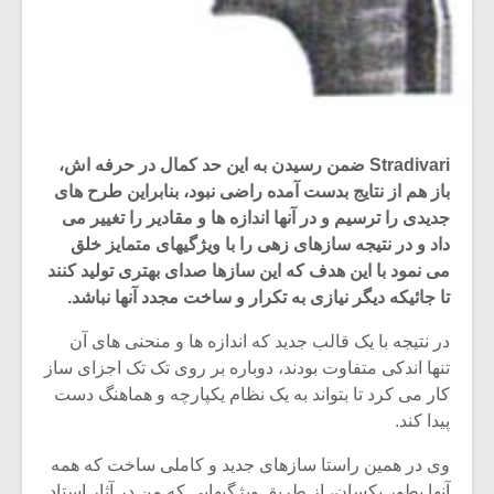
Stradivari ضمن رسیدن به این حد کمال در حرفه اش،
باز هم از نتایج بدست آمده راضی نبود، بنابراین طرح های
جدیدی را ترسیم و در آنها اندازه ها و مقادیر را تغییر می
داد و در نتیجه سازهای زهی را با ویژگیهای متمایز خلق
می نمود با این هدف که این سازها صدای بهتری تولید کنند
تا جائیکه دیگر نیازی به تکرار و ساخت مجدد آنها نباشد.
در نتیجه با یک قالب جدید که اندازه ها و منحنی های آن
میکلوش روژا
موریس ژار
تنها اندکی متفاوت بودند، دوباره بر روی تک تک اجزای ساز
کار می کرد تا بتواند به یک نظام یکپارچه و هماهنگ دست
پیدا کند.
یادداشتی بر موسیقی
دوره آموزش
وی در همین راستا سازهای جدید و کاملی ساخت که همه
متن فیلم «متری
موسیقی بر
آنها بطور یکسان، از طریق ویژگیهایی که من در آثار استاد