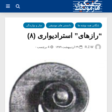
بایگانی همه نوشته ها
دانستنی های موسیقی
ساز و نوازندگی
“رازهای” استرادیواری (۸)
R.Z-W
۲۹ اردیبهشت ۱۳۸۹
4 برچسب -