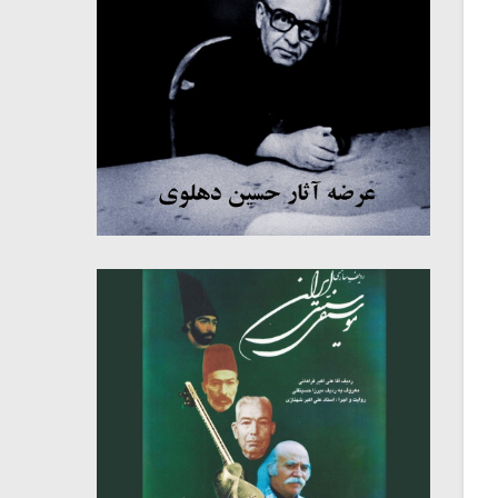
میکلوش روژا
موریس ژار