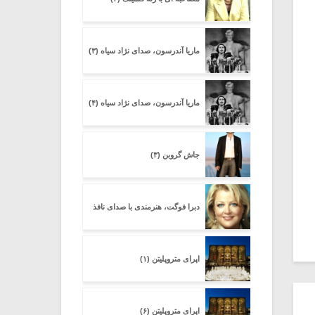
ماریا آندرسون، صدای نژاد سیاه (۳)
ماریا آندرسون، صدای نژاد سیاه (۴)
جاش گروبن (۳)
دبرا فوگت، هنرمندی با صدای نافذ
اپرای متروپلیتن (۱)
اپرای متروپلیتن (۶)