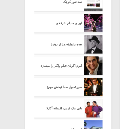
سه تنور کوچک
اپرای مادام باترفلای
La vida breve از دوفایا
آتوم اگویان فیلم واگنر را میسازد
سیر تحول صدا (بخش دوم)
بابی مک فرین، افسانه آکاپلا