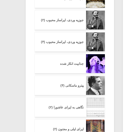
جوزپه وردی، اپراساز محبوب (۲)
جوزپه وردی، اپراساز محبوب (۴)
جذابیت انکار شده
پیترو ماسکانی (۴)
نگاهی به اپرای عاشورا (۲)
اپرای لیلی و مجنون (۲)