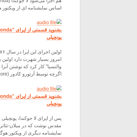
اساس نمایشنامه ای از ویکتور 
بشنوید قسمتی از اپرای “La Gioconda” را از
پونچیلی
والنسیا” کار کرد که نوشتن آنرا 
اگرچه توسط آرتورو کادور (Arturo Cadore) تکمیل و در سال ۱۹۱۴ اجرا شد.
بشنوید قسمتی از اپرای “La Gioconda” را از
پونچیلی
پس از اپرای لا جوکندا، پونچیلی