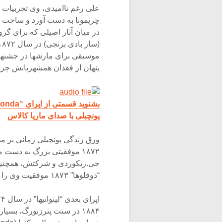
علی رغم ناامیدی، وی تجربیات 
در میان آثار اصیلی که برای گ
موسیقی برای مارشها در جشنها 
پنهان از فقدان همشهریانش چری
بشنوید قسمتی از اپرای “La Gioconda” را از
پونچیلی با صدای ماریا کالاس
ورق زندگی پونچیلی زمانی بر می
۱۸۷۲ موفقیتی بزرگ به دست
جی.ریکوردی و شرکتش، همچنین یا
“دوقلوها” ۱۸۷۳ موفقیت وی را تثبیت نمود.
۱۸۸۴ در سنت پترزبورگ، بسی