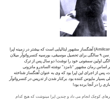
آمیلکاره پونچیلی (Amilcare Ponchielli) آهنگساز مشهور ایتالیایی است که بیشتر در زمینه اپرا
فعالیت داشته است. پونچیلی در سن ۹ سالگی برای تحصیل موسیقی، بورسیه کنسرواتوآر میلان
ه دست آورد و در سن ۱۰ سالگی اولین سمفونی خود را نوشت! دو سال پس از ترک
 بر اساس رمان مشهور “نامزد” نوشته الساندرو مانزونی
Alessandro ) ساخت، پس از اجرای این اپرا بود که وی به عنوان آهنگساز شناخته
لی بسیار مایوس کننده بود. برکنار شدن از تدریس در کنسرواتوآر
زی را در آنجا برده بود!
های کوچک انجام می داد و چندین اپرا مینوشت که هیچ کدام