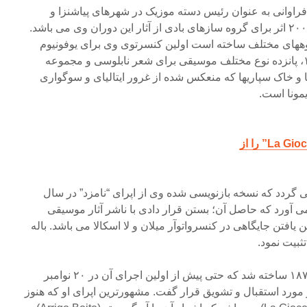
فراوانی به عنوان رئیس دسته موزیک در شهرهای پیاشنزا و
چریمونا به دست آورد و ساخت ۲۰۰ اثر برای گروه سازهای بادی از آثار این دوران وی می باشد.
روههای مختلف ساخته است اولین کنسرتوی وی برای یوفونیوم
(ساز بادی برنجی) در سال ۱۸۷۲، پانزده نوع مختلف موسیقی برای شعر نابلوسی و مجموعه
و خاک سپاریها که منعکس شده از غرور ایتالیای و سوگواری
مونا است.
 گردد که نسخه بازنویسی شده وی از اپرای “نامزد” در سال
 می آورد که حاصل آن؛ بستن قرار دادی با ناشر آثار موسیقی
فتن جایگاهی در کنسرواتوآر میلان و لا اسکالا می باشد. باله
اپرای بعدی “لیتوانیها” در سال ۱۸۷۴ ساخته شد که حتی پیش از اولین اجرای آن در ۲۰ نوامبر
ار مورد استقبال و تشویق قرار گفت. مشهورترین اپرای او که هنوز