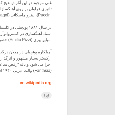
غنی موجود در این آثارش هیچ کدا
Puccini)، پیترو ماسکانی (Pietro Mascagni) و جیوردانو (Giordano).
در سال ۱۸۸۱ پونچیلی
استاد آهنگسازی در کنسرواتوآر
امیلیو پیزی (Emilio Pizzi) حضور داشتند.
آمیلکاره پونچیلی در میلان در
ارکستر بسیار مشهور و اثرگذار بو
اجرا می شود و باله “رقص ساعتها”
(Fantasia) والت دیزنی ۱۹۴۰ استفاده شده است.
en.wikipedia.org
اپرا