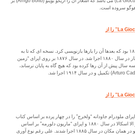
هم اجرا می‌شود لا جوکندا (La Gioconda) می باشد که اشعار آن را آریگو بویتو (Arrigo Boito) بر
هوگو سروده است.
اولین اجرای این اپرا در سال ۱۸۷۶ بود که بعدها آن را بارها بازنویسی کرد. نسخه ای که تا به
امروز بسیار شهرت دارد اولین بار در سال ۱۸۸۰ اجرا شد. در سال ۱۸۷۶ بر روی اپرای “زمین
سه سال پیش از آن رها کرده بود که هیچ گاه به پایان نرساند،
 اپرای ملودرام جاودانه “ولخرج” را در چهار پرده بر اساس کتاب
مقدس نوشت که در میلان-تئاتر الا اسکالا در سال ۱۸۸۰ و اپرای “ماریون دلورمه” بر اساس
نمایشنامه دیگری از ویکتور هوگو در همان مکان در سال ۱۸۸۵ اجرا شدند. علی رغم نوع آوری