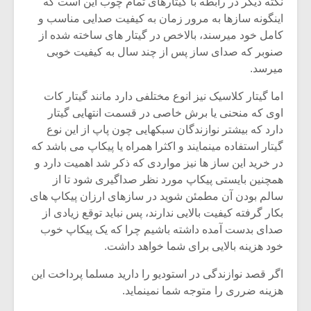
شیش و نیم»
موسیقی فی
نکته دیگر در رابطه با گیتارهای تمام چوب این است که
برگزار می 
اینگونه سازها به مرور زمان به کیفیت صدایی مناسب و
کامل خود میرسند، بالاخص در گیتار های ساخته شده از
اگر نمی توانی
سکانسی به 
صنوبر که صدای ساز پس از چند سال به کیفیت خوبی
مشهورترین باشی،
موسیقی فیلم 
میرسد.
بدنام ترین باش
اما گیتار کلاسیک نیز انوع مختلفی دارد مانند گیتار کات
اوی که منحنی یا برش خاصی در قسمت انتهایی گیتار
دارد که بیشتر نوازندگان سبکهایی چون پاپ از این نوع
گیتار استفاده مینمایند و اکثرا همراه یا پیکاپ می باشد که
در خرید این ساز ها نیز مواردی که ذکر شد اهمیت دارد و
همچنین بایستی پیکاپ مورد نظر صداگیری شود تا از
سالم بودن آن مطمئن شوید در سازهای ارزان پیکاپ های
بکار گرفته کیفیت بالایی ندارند، پس نباید توقع زیادی از
صدای بدست آمده داشته باشیم چرا که یک پیکاپ خوب
خود هزینه بالایی برای شما خواهد داشت.
اگر قصد نوازندگی در استودیو را دارید مسلما پرداخت این
هزینه ضرری را متوجه شما نمینماید.