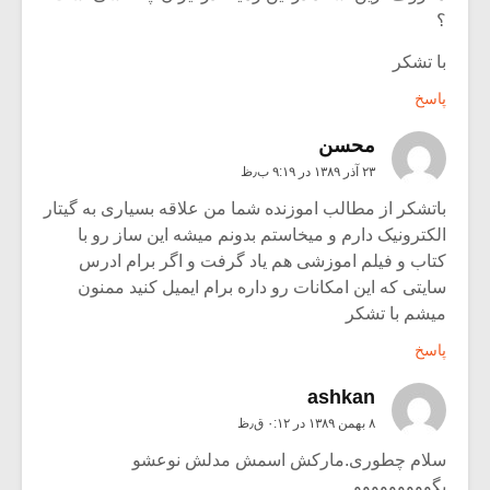
؟
با تشکر
پاسخ
محسن
۲۳ آذر ۱۳۸۹ در ۹:۱۹ ب٫ظ
باتشکر از مطالب اموزنده شما من علاقه بسیاری به گیتار
الکترونیک دارم و میخاستم بدونم میشه این ساز رو با
کتاب و فیلم اموزشی هم یاد گرفت و اگر برام ادرس
سایتی که این امکانات رو داره برام ایمیل کنید ممنون
میشم با تشکر
پاسخ
ashkan
۸ بهمن ۱۳۸۹ در ۰:۱۲ ق٫ظ
سلام چطوری.مارکش اسمش مدلش نوعشو
بگووووووووو