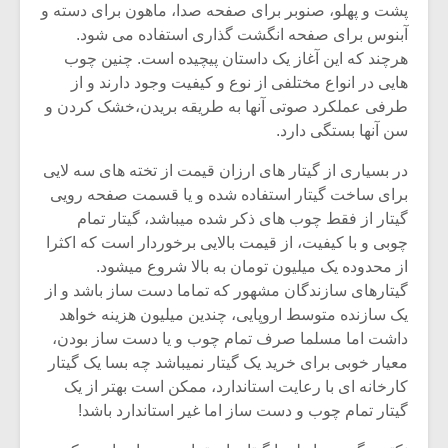
پشت و پهلو، صنوبر برای صفحه صدا، ماهون برای دسته و
آبنوس برای صفحه انگشت گذاری استفاده می شود.
هرچند که این آغاز یک داستان پیچیده است. چنین چوب
هایی در انواع مختلفی از نوع و کیفیت وجود دارند و از
طرفی عملکرد صوتی آنها به طریقه بریدن،خشک کردن و
سن آنها بستگی دارد.
در بسیاری از گیتار های ارزان قیمت از تخته های سه لایی
برای ساخت گیتار استفاده شده و یا قسمت صفحه رویی
گیتار از فقط چوب های ذکر شده میباشد، گیتار تمام
چوبی و با کیفیت، از قیمت بالایی برخوردار است که اکثرا
از محدوده یک میلیون تومان به بالا شروع میشود.
گیتارهای سازندگان مشهور که تماما دست ساز باشد و از
میکلوش روژا
موریس ژار
یک سازنده متوسط اروپایی، چندین میلیون هزینه خواهد
داشت اما مسلما صرف تمام چوب و یا دست ساز بودن،
معیار خوبی برای خرید یک گیتار نمیباشد چه بسا یک گیتار
کارخانه ای با رعایت استاندارد، ممکن است بهتر از یک
یادداشتی بر موسیقی
دوره آموزش
گیتار تمام چوب و دست ساز اما غیر استاندارد باشد!
متن فیلم «متری
موسیقی بر