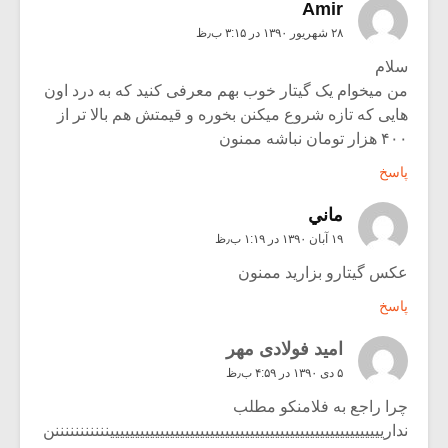
Amir
۲۸ شهریور ۱۳۹۰ در ۳:۱۵ ب٫ظ
سلام
من میخوام یک گیتار خوب بهم معرفی کنید که به درد اون
هایی که تازه شروع میکنن بخوره و قیمتش هم بالا تر از
۴۰۰ هزار تومان نباشه ممنون
پاسخ
ماني
۱۹ آبان ۱۳۹۰ در ۱:۱۹ ب٫ظ
عکس گیتارو بزارید ممنون
پاسخ
امید فولادی مهر
۵ دی ۱۳۹۰ در ۴:۵۹ ب٫ظ
چرا راجع به فلامنکو مطلب
ندارییییییییییییییییییییییییییییییییییییییییییییییییییییییینننننننننننن