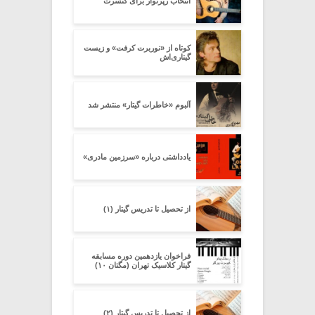
انتخاب رپرتوار برای کنسرت
کوتاه از «نوربرت کرفت» و زیست
گیتاری‌اش
آلبوم «خاطرات گیتار» منتشر شد
یادداشتی درباره «سرزمین مادری»
از تحصیل تا تدریس گیتار (۱)
فراخوان یازدهمین دوره مسابقه
گیتار کلاسیک تهران (مگتان ۱۰)
از تحصیل تا تدریس گیتار (۲)