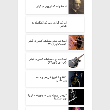
تدسکو آهنگساز یهودی گیتار
انریکو گراندوس، یک آهنگساز بد
شانس!
اطلاعیه پنجم مسابقه کشوری گیتار
کلاسیک تهران ۸۷
اطلاعیه اول مسابقه کشوری گیتار
جَز-بلوز (پاییز۸۷)
گفتگو با فروغ کریمی و حامد
پورساعی
کریمی: ویبراسیون سونوریته ساز را
بهتر نمیکند!