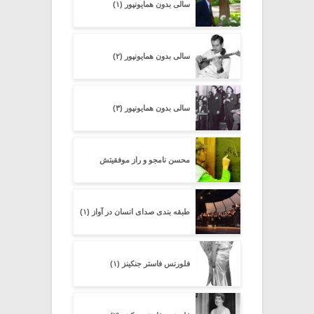
سالی بدون همایون­پور (۱)
سالی بدون همایونپور (۲)
سالی بدون همایونپور (۳)
محسن نامجو و راز موفقیتش
طبقه بندی صدای انسان در آواز (۱)
فلورنس فاستر جنکینز (۱)