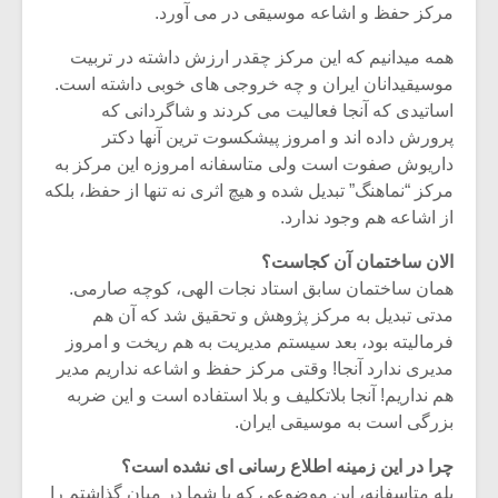
مرکز حفظ و اشاعه موسیقی در می آورد.
همه میدانیم که این مرکز چقدر ارزش داشته در تربیت
موسیقیدانان ایران و چه خروجی های خوبی داشته است.
اساتیدی که آنجا فعالیت می کردند و شاگردانی که
پرورش داده اند و امروز پیشکسوت ترین آنها دکتر
داریوش صفوت است ولی متاسفانه امروزه این مرکز به
مرکز “نماهنگ” تبدیل شده و هیچ اثری نه تنها از حفظ، بلکه
از اشاعه هم وجود ندارد.
الان ساختمان آن کجاست؟
همان ساختمان سابق استاد نجات الهی، کوچه صارمی.
مدتی تبدیل به مرکز پژوهش و تحقیق شد که آن هم
فرمالیته بود، بعد سیستم مدیریت به هم ریخت و امروز
میکلوش روژا
موریس ژار
مدیری ندارد آنجا! وقتی مرکز حفظ و اشاعه نداریم مدیر
هم نداریم! آنجا بلاتکلیف و بلا استفاده است و این ضربه
بزرگی است به موسیقی ایران.
یادداشتی بر موسیقی
دوره آموزش
چرا در این زمینه اطلاع رسانی ای نشده است؟
متن فیلم «متری
موسیقی بر
بله متاسفانه، این موضوعی که با شما در میان گذاشتم را