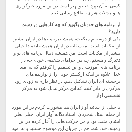
شیش و نیم»
موسیقی فی
کسی به آن نپرداخته و بهتر است در این مورد خبرگزاری
برگزار می 
ها و مجلات هنری، اطلاع رسانی کنند.
اگر نمی توانی
سکانسی به 
مشهورترین باشی،
موسیقی فیلم 
از برنامه های خودتان بگویید که چه کارهایی در دست
بدنام ترین باش
دارید؟
یکی از دوستانم میگفت، همیشه برنامه ها در ایران بیشتر
از امکانات است! متاسفانه در ایران همیشه ایده ها خیلی
بیشتر از امکانات است. من همیشه دنبال برنامه های نو و
تاثیرگذار هستم، چه در اجراهای شخصی خودم چه در
برنامه های آموزشی و این تصمیم را گرفتم که به امید
خدا، علاوه بر اینکه ارکستر خوبی را از نوازنده های
برجسته ای ایران تشکیل دهم، در نظر دارم به زودی زود،
مرکزی را دایر کنیم که این مرکز تبدیل شود به مرکز
تخصصی آواز.
با خیلی از اساتید آواز ایران هم مشورت کردم در این مورد
از جمله استاد شجریان، استاد یگانه آواز ایران. خیلی نظر
ایشان مثبت بود و من حرکت هایی را آغاز کردم در این
زمینه، خود شما هم در جریان این موضوع هستید و به امید