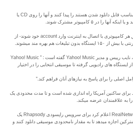
کنند، ترانه هایی را که با قیمت مناسب قابل دانلود شدن هستند را پیدا کنند و آنها را روی CD یا
را در ۵ کامپیوتر مشترک شوند.
مشترکین – که میتوانند از طریق هر کامپیوتری با اتصال به اینترنت وارد account خود شوند- از
تبلیغات هم بهره مند میشوند.
دیو گولدبرگ (Dave Goldberg)، نایب رییس و مدیر Yahoo! Music گفته است : ” Yahoo! Music
 ایستگاه های رادیویی گرفته تا موسیقی انتخابی را در اختیار
ل اصلی را برای پاسخ به نیازهای آنان فراهم کند.”
رای ساکنین آمریکا راه اندازی شده است و تا مدت محدودی یک
ا به علاقمندان عرضه میکند.
دو هفته پس از اینکه شبکه RealNetworks اعلام کرد برای سرویس راپسودی Rhapsody یک
رکین اجازه میدهد تا به مقدار نامحدودی موسیقی دانلود کنند و