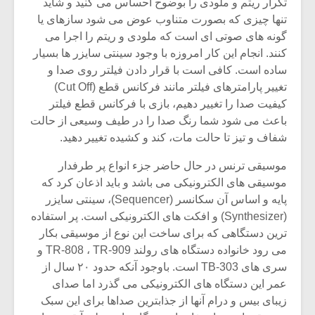
شیش و نیم»
یتم و ملودی را بوضوح احساس می کنید و شاید
زی که بصورت متناوب عوض می شود سازهای یا
ی صوتی ای است که ملودی و ریتم را اجرا می
اگر نمی توانی
جام این کار امروزه با وجود سینتی سایزر ها بسیار
مشهورترین باشی،
ت. کافی است با قرار دادن فیلتر روی صدا و
بدنام ترین باش
تغییر پارامترهای فیلتر مانند فرکانس قطع (Cut Off)
ا را تغییر دهیم، بازی با فرکانس قطع فیلتر
 شود شما رنگ صدا را در طیف وسیعی از حالت
یز تا حالت مات، کند و کشیده تغییر دهید.
ترنس در حال حاضر جزء انواع پر طرفدار
های الکترونیکی می باشد و باید اذعان کرد که
پایه و اساس آن سکانسر (Sequencer)، سینتی سایزر
(Synthesizer) و افکت های الکترونیکی است. پر استفاده
تگاهی که برای ساخت این نوع از موسیقی بکار
می رود خانواده دستگاه های رولند TR-808 ، TR-909 و
سری های TB-303 است. باوجود آنکه حدود ۲۰ سال از
 دستگاه های الکترونیکی می گذرد اما صدای
س و درام آنها از جذابترین صداها برای این سبک