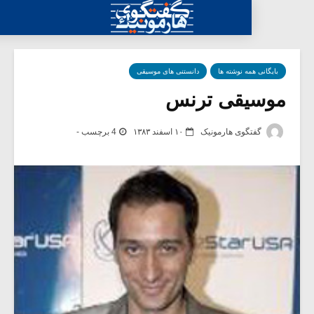
مه نوشته ها
دانستنی های موسیقی
قی ترنس
گوی هارمونیک
۱۰ اسفند ۱۳۸۳
4 برچسب -