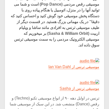
موسیقی رقص مردمی (Pop Dance) است و شما می
ها را در منزل، اتومبیل یا هنگام پیاده روی با
پخش موسیقی خود گوش کنید و احساس کنید که
در یک مهمانی بزرگ هستید. در قسمت دیگر از
یقی ترنس به افرادی مانند ساشا و ویلیام
اربیت (Sasha & William Orbit) بر میخوریم که
الکترونیک مردمی را به سمت موسیقی ترنس
 اند.
از Ian Van Dahl
میکلوش روژا
نس از Sasha
ترنس در اوایل دهه ۹۰ از انواع موسیقی تکنو (Techno) و
یادداشتی بر موسیقی
رقص (Dance) منشعب شد. در این سبک از موسیقی شما
متن فیلم «متری