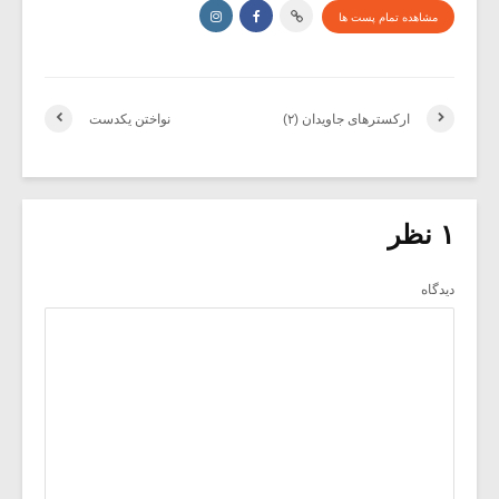
تمام پست ها
کسترهای جاویدان (۲)
نواختن یکدست