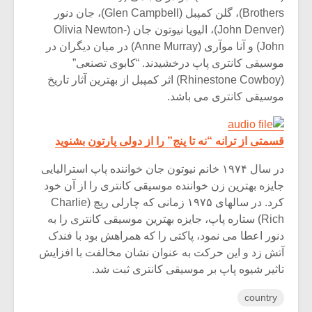
Brothers)، گلن کمپبل (Glen Campbell)، جان دنور
(John Denver)، الیویا نیوتون جان (Olivia Newton-
John) و آنا موآری (Anne Murray) در میان دیگران در
موسیقی کانتری پاپ درخشیدند. “کابوی تصنعی”
(Rhinestone Cowboy) اثر کمپبل از بهترین آثار تاریخ
موسیقی کانتری می باشد.
قسمتی از ترانه “نه تا پنج” را از دولی پارتون بشنوید
در سال ۱۹۷۴ خانم نیوتون جان خواننده پاپ استرالیایی
جایزه بهترین زن خواننده موسیقی کانتری را از آن خود
کرد. در سالهای ۱۹۷۵ زمانی که چارلی ریچ (Charlie
Rich) ستاره پاپ، جایزه بهترین موسیقی کانتری را به
دنور اعطا می نمود، پاکتی را که همراهش بود با فندک
آتش زد و این حرکت به عنوان نشان مخالفت با افزایش
تاثیر شیوه پاپ بر موسیقی کانتری ثبت شد.
country