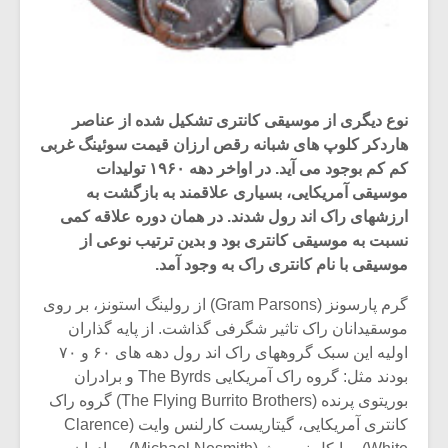
نوع دیگری از موسیقی کانتری تشکیل شده از عناصر
هاردکر کلوپ های شبانه رقص ارزان قیمت سوئینگ غربی
کم کم بوجود می آید. در اواخر دهه ۱۹۶۰ تولیدات
موسیقی آمریکایی، بسیاری علاقمند به بازگشت به
ارزشهای راک اند رول شدند. در همان دوره علاقه کمی
نسبت به موسیقی کانتری بود و بدین ترتیب نوعی از
موسیقی با نام کانتری راک به وجود آمد.
گرم پارسونز (Gram Parsons) از رولینگ استونز، بر روی
موسقیدانان راک تاثیر شگرفی گذاشت. از پایه گذاران
اولیه این سبک گروههای راک اند رول دهه های ۶۰ و ۷۰
بودند مثل: گروه راک آمریکایی The Byrds و برادران
بوریتوی پرنده (The Flying Burrito Brothers) گروه راک
کانتری آمریکایی، گیتاریست کارلنس وایت (Clarence