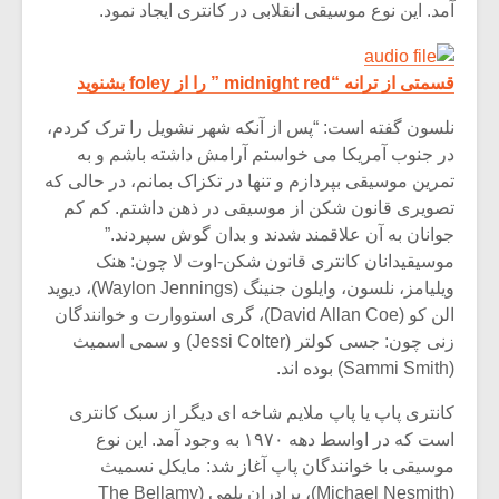
شیش و نیم»
موسیقی فی
آمد. این نوع موسیقی انقلابی در کانتری ایجاد نمود.
برگزار می 
اگر نمی توانی
سکانسی به 
قسمتی از ترانه “midnight red ” را از foley بشنوید
مشهورترین باشی،
موسیقی فیلم 
بدنام ترین باش
نلسون گفته است: “پس از آنکه شهر نشویل را ترک کردم،
در جنوب آمریکا می خواستم آرامش داشته باشم و به
تمرین موسیقی بپردازم و تنها در تکزاک بمانم، در حالی که
تصویری قانون شکن از موسیقی در ذهن داشتم. کم کم
جوانان به آن علاقمند شدند و بدان گوش سپردند.”
موسیقیدانان کانتری قانون شکن-اوت لا چون: هنک
ویلیامز، نلسون، وایلون جنینگ (Waylon Jennings)، دیوید
الن کو (David Allan Coe)، گری استووارت و خوانندگان
زنی چون: جسی کولتر (Jessi Colter) و سمی اسمیث
(Sammi Smith) بوده اند.
کانتری پاپ یا پاپ ملایم شاخه ای دیگر از سبک کانتری
است که در اواسط دهه ۱۹۷۰ به وجود آمد. این نوع
موسیقی با خوانندگان پاپ آغاز شد: مایکل نسمیث
(Michael Nesmith)، برادران بلمی (The Bellamy