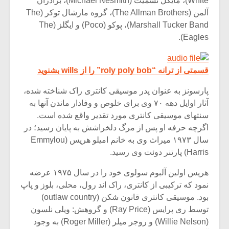
White)، مایکل نسمیث (Michael Nesmith)، برادران
آلمن (The Allman Brothers)، گروه مارشال توکر (The
Marshall Tucker Band)، پوکو (Poco) و ایگلز (The
Eagles).
قسمتی از ترانه “roly poly bob” را از wills بشنوید
پارسونز به عنوان پدر موسیقی کانتری راک شناخته شده،
آثار اوایل دهه ۷۰ وی برای خلوص و وفادار ماندن آنها به
سنتهای موسیقی کانتری مورد تقدیر واقع شده است.
اگرچه حرفه او پس از مرگ دلخراشش به پایان رسید؛ در
سال ۱۹۷۳ میراث وی به خانم امیلو هریس (Emmylou
Harris) پارتنر دوئت وی رسید.
میکلوش روژا
موریس ژار
هریس اولین آلبوم سولوی خود را در سال ۱۹۷۵ عرضه
نمود که ترکیبی از کانتری، راک اند رول، محلی، بلوز و پاپ
بود. موسیقی کانتری قانون شکن (outlaw country)
توسط ری پرایس (Ray Price) و گروهش: ویلی نلسون
یادداشتی بر موسیقی
دوره آموزش
متن فیلم «متری
موسیقی بر
(Willie Nelson) و روجر میلر (Roger Miller) به وجود