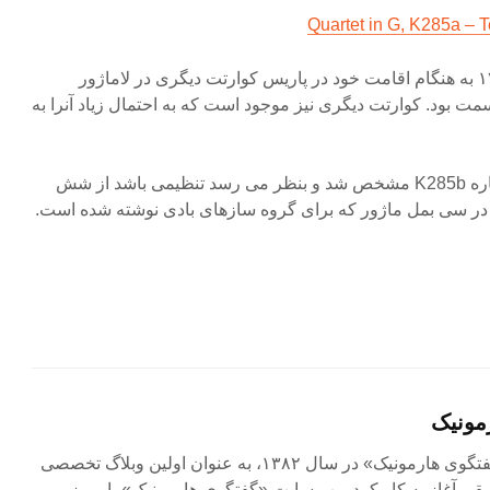
Quartet in G, K285a – 
موتسارت در تابستات سال ۱۷۷۸ به هنگام اقامت خود در پاریس کوارتت دیگری در لاماژور
K) تهیه کرد که شامل ۸ قسمت بود. کوارتت دیگری نیز موجود است که به احتمال زیاد آنرا به
نسبت می دهند که بعدها به شماره K285b مشخص شد و بنظر می رسد تنظیمی باشد از شش
ر سی بمل ماژور که برای گروه سازهای بادی نوشته شده است.
مونیک
مجله آنلاین «گفتگوی هارمونیک» در سال ۱۳۸۲، به عنوان اولین وبلاگ تخصصی
ی آغاز به کار کرد. وب سایت «گفتگوی هارمونیک»، امروز