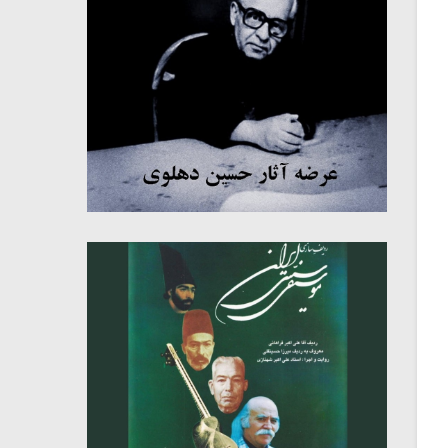
میکلوش روژا
موریس ژار