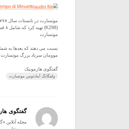
Tempo di Minuetto
(298
موتسارت
موومان سرناد بزرگ موتسارت د
گفتگوی هارمونیک
ولفگانگ آمادئوس موتسارت
گفتگوی هار
و مستقل موسیق