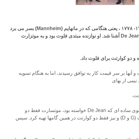
موتسارت در زمستان سال ۱۷۷۷- ۱۷۷۸ ، یعنی هنگامی که در مانهایم (Mannheim) بسر می برد
با یکی از ثروتمندان آلمانی بنام De Jean آشنا شد. او نوازنده مبتدی فلوت بود و به موتزارت
و دو کوارتت برای فلوت داد.
و آنها بر سر قیمت کار به توافق رسیدند، اما به هنگام تسویه
خت.
دلیل آن این بود که از سه کنسرتوی ساده ای که De Jean خواسته بود، موتسارت فقط دو
کنسرتو در سل و ر ماژور نوشت (G و D) و نیز فقط دو کوارتت در همین گامها تهیه کرد. سپس