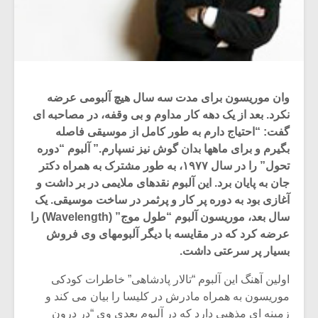
وان موریسون برای مدت سه سال هیچ آلبومی عرضه
نکرد. بعد از یک دهه کار مداوم و بی وقفه، در مصاحبه ای
گفت: “احتیاج دارم به طور کامل از موسیقی فاصله
بگیرم و برای ماهها بدان گوش نیز نسپارم.” آلبوم “دوره
تحول” را در سال ۱۹۷۷، به طور مشترک به همراه دکتر
جان به پایان برد. این آلبوم نقدهای ملایمی در بر داشت و
آغازی بود به دوره پر کار و پرثمر در ساخت موسیقی. یک
سال بعد، موریسون آلبوم “طول موج” (Wavelength) را
عرضه کرد که در مقایسه با دیگر آلبومهای وی فروش
بسیار پر سرعتی داشت.
اولین آهنگ این آلبوم “تالار پادشاهی” خاطرات کودکی
موریسون به همراه مادرش در کلیسا را بیان می کند و
زمینه ای مذهبی دارد که در آلبوم بعدی وی “در درون