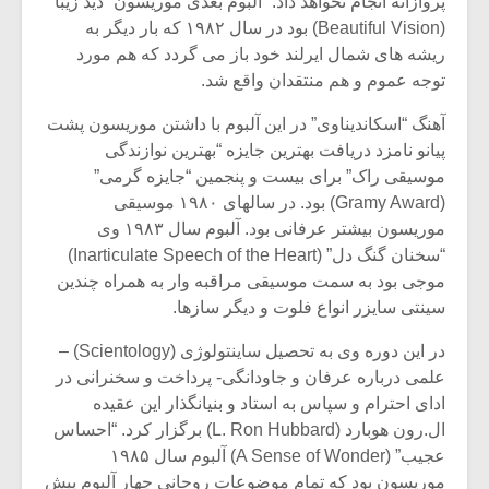
پروازانه انجام نخواهد داد.” آلبوم بعدی موریسون “دید زیبا”
شیش و نیم»
موسیقی فی
برگزار می 
(Beautiful Vision) بود در سال ۱۹۸۲ که بار دیگر به
ریشه های شمال ایرلند خود باز می گردد که هم مورد
اگر نمی توانی
سکانسی به 
توجه عموم و هم منتقدان واقع شد.
مشهورترین باشی،
موسیقی فیلم 
بدنام ترین باش
آهنگ “اسکاندیناوی” در این آلبوم با داشتن موریسون پشت
پیانو نامزد دریافت بهترین جایزه “بهترین نوازندگی
موسیقی راک” برای بیست و پنجمین “جایزه گرمی”
(Gramy Award) بود. در سالهای ۱۹۸۰ موسیقی
موریسون بیشتر عرفانی بود. آلبوم سال ۱۹۸۳ وی
“سخنان گنگ دل” (Inarticulate Speech of the Heart)
موجی بود به سمت موسیقی مراقبه وار به همراه چندین
سینتی سایزر انواع فلوت و دیگر سازها.
در این دوره وی به تحصیل ساینتولوژی (Scientology) –
علمی درباره عرفان و جاودانگی- پرداخت و سخنرانی در
ادای احترام و سپاس به استاد و بنیانگذار این عقیده
ال.رون هوبارد (L. Ron Hubbard) برگزار کرد. “احساس
عجیب” (A Sense of Wonder) آلبوم سال ۱۹۸۵
موریسون بود که تمام موضوعات روحانی چهار آلبوم پیش