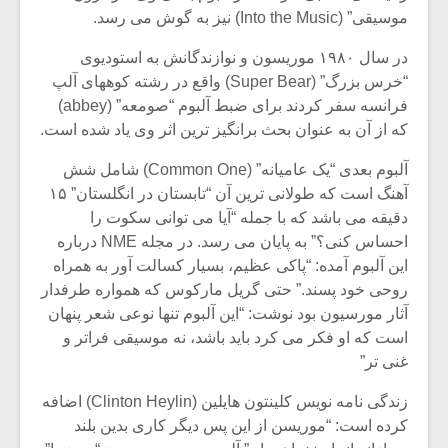
موسیقی” (Into the Music) نیز به گوش می رسد.
در سال ۱۹۸۰ موریسون و نوازندگانش به استودیوی
“خرس بزرگ” (Super Bear) واقع در رشته کوههای آلپ
فرانسه سفر کردند برای ضبط آلبوم “صومعه” (abbey)
که از آن به عنوان بحث برانگیز ترین اثر وی یاد شده است.
آلبوم بعدی “یک عامیانه” (Common One) شامل شش
آهنگ است که طولانی ترین آن “تابستان در انگلستان” ۱۵
دقیقه می باشد که با جمله “آیا می توانی سکوت را
احساس کنی؟” به پایان می رسد. در مجله NME درباره
این آلبوم آمده: “پاکی عظیم، بسیار کسالت آور به همراه
روحی خود پسند.” حتی گریل مارکوس که همواره طرفدار
میکلوش روژا
موریس ژار
آثار مورسیون بود نوشت: “این آلبوم تنها نوعی شعر پنهان
است که او فکر می کرد باید باشد، نه موسیقی فراتر و
غنی تر”
زندگی نامه نویس کلینتون هایلین (Clinton Heylin) اضافه
یادداشتی بر موسیقی
دوره آموزش
کرده است: “موریسن از این پس دیگر کاری بدین بلند
متن فیلم «متری
موسیقی بر