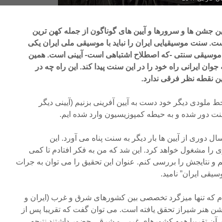
مین جشن ها و سرورها و آیین های گوناگون از جمله کهن ترین
. سنت موسیقیایی ایران را نباید با موسیقی ملی ایران یکی
موسیقی سنتی -که اصطلاح اشتباهی است- آیینی است. همین
وان ایرانی راه خود را در این سنت پیدا کند. این راه چه در
ین نقطه نظر فرقی ندارد.
 خط ملودی دیگر خود دست به آیین آفرینی بزنیم (آیینی دیگر
 سنت دور شده و به حیطه کمپوزیسیون وارد شده ایم.
ا غرب چرا پس از حدود ۵۰۰ سال دوری از آیین ها بار دیگر به سنت پناه می آورد. این
ا مشغول خواهد کرد. این شد که من به فکر افتادم تا کمی
 و نتایجش را بررسی کنم. عنوان این تحقیق را می توان به جرات
یقی ایران” نامید.
 که تنها میزگرد تخصصی بین کشورهای شرق و غرب (ایران و
ط در سال ۱۳۴۷ در جشن هنر شیراز تحقق یافته است. می توان گفت که تقریبا پس از
 آن تقریبا همه کشورهای غربی و شرقی حضور داشتند نتیجه