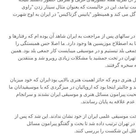
 نیامد، این در حالیست که بعنوان مثال سیتار زدن “راوی
گل می کند و همینطور “یانیس گزناکیس” در ایران به اوج شهرت
در سالهای پس از مراجعت به ایران شاهد آن بوده ام که رفتارها و
ا به اصطلاح موزیسین ها وجود دارد. ما اصلا حس همبستگی را
 جمعی بلد نیستیم و در موسیقی میبایست کار جمعی بلد بود. همین
هران در تخت جمشید با مشکلات زیادی روبرو شد و منتقدین
به سخره گرفتند.
ل هنری دوم که حائز اهمیت هنری بالایی بود-ایران که خود میزبان
 جالبتر اینجا بود که اروپائیان در میزگردی که با موسیقیدانان ما
حبت پیرامون مسائل هنری و موسیقی ایران نشدند و سرانجام
دم علاقه به پایان رساندند.
خت موسیقی علمی ایران از خود نشان ندادند. این شد که پس از
در تهران ترتیب داده شد تا بحث و گفتگو پیرامون مسائل
لل این شکست را بررسی کنند.