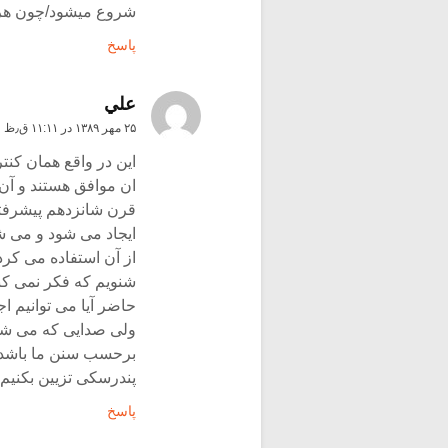
شروع میشود/چون هرگز 
پاسخ
علي
۲۵ مهر ۱۳۸۹ در ۱۱:۱۱ ق٫ظ
این در واقع همان کنت
ان موافق هستند و آن 
قرن شانزدهم پیشرفتی
از آن استفاده می کر
حاضر آیا می توانیم ا
ولی صدایی که می شنوی
برحسب سنن ما باشد مث
پندرسکی تزیین بکنیم 
پاسخ