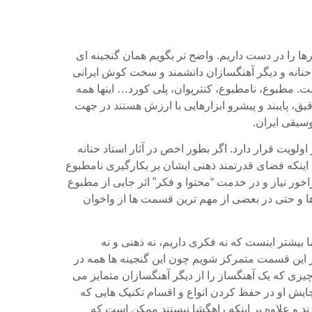
رها را در دست داریم. واضح تر بگویم همان گنجینه ای
حنانه و دیگر آهنگسازان دانشمند و سخت کوش ایرانی
. مطبوع، نامطبوع، کنترپوان، پلی کورد… اینها همه
یق، پایبند و پیشرو ابزارهایی با ارزش هستند در جهت
سیقی ایران.
ولویت قرار دارد. اگر بطور اخص در آثار استاد حنانه
 اینکه فضای قدرتمند ذهنی ایشان بر بکارگیری نامطبوع
اخور نیاز و در خدمت “محتوا و فکر” اثر جایی از مطبوع
ها و حتی در بعضی از مهم ترین قسمت ها از واخوان
بیشتر اینست که نه فکری داریم، نه ذهنی و نه
بر این قسمت متمرکز شویم چون این گنجینه ها همه در
زی که یک آهنگساز را از دیگر آهنگسازان متمایز می
ایش او در حفظ کردن انواع و اقسام تکنیک هایی که
د و علاوه بر اینکه راهگشا نیستند ممکن است که