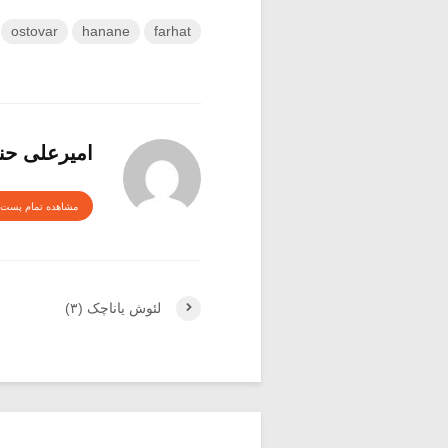
ostovar
hanane
farhat
امیرعلی حنا
مشاهده تمام پست 
لئوش یاناچک (۳)