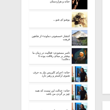
حنانه و هزاردستان
بوشو ای شو…
انتشار «سمفونی دماوند» از شاهین
فرهت
ناصر مسعودی: فعالیت در زمان ما
بیشتر بر مبنای رفاقت بوده تا
دخالت!
حنانه: اجرای کاپریس نیاز به حرف
شنوی ارکستر و رهبر دارد
حنانه: عدالت این نیست که همه
چیز بر گردن من باشد