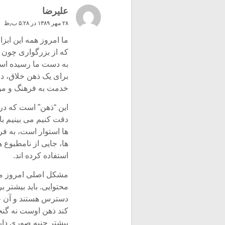
علیرضا
۲۸ مهر ۱۳۸۹ در ۵:۲۸ ب٫ظ
ما امروز همه این ابزا
که از بزرگواری چون 
به دست ما رسیده است
برای یک ذهن خلاق، دق
خدمت به فرهنگ و مو
این “ذهن” است که در ا
دقت کنیم می بینیم با
ها استوار است، به فر
ها، جایی از نامطبوع 
استفاده کرده اند.
مشکل اصلی امروز ما 
محتوایی. باید بیشتر 
دسترس هستند و آن چی
کند ذهن اوست نه گنج
بیشتر جنبه صوری دارن