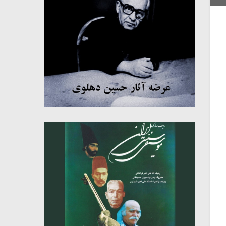
میکلوش روژا
موریس ژار