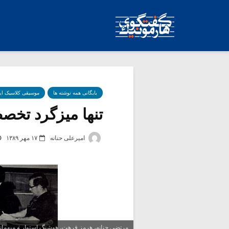
بایگانی همه نوشته ها
موسیقی کلاسیک ای
تنها میزگرد تخصص
امیرعلی حنانه
۱۷ مهر ۱۳۸۹
مرتضی حنانه، هرمز فرهت، هوشنگ استوار و میهمانان 