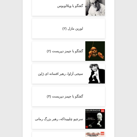
گفتگو با ویلالوبوس
لورین مازل (۲)
گفتگو با جیمز دپریست (۲)
سیجی اُزاوا، رهبر افسانه ای ژاپن
گفتگو با جیمز دپریست (۴)
سرجیو چلیبیداکه، رهبر بزرگ رمانی