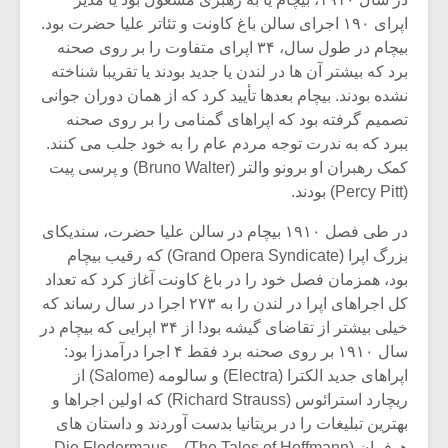
اپرای ۱۹۰ اجرای سالن باغ کاونت و تئاتر علیا حضرت بود.
بیچام در طول سال، ۳۴ اپرای متفاوت را بر روی صحنه
برد که بیشتر آن ها در لندن یا جدید بودند یا تقریبا شناخته
نشده بودند. بیچام بعدها تأیید کرد که از همان دوران جوانی
تصمیم گرفته بود که اپراهای گمنامی را بر روی صحنه
ببرد که به ندرت توجه مردم عام را به خود جلب می کنند.
کمک رهبران او برونو والتر (Bruno Walter) و پرسی پیت
(Percy Pitt) بودند.
در طی فصل ۱۹۱۰ بیچام در سالن علیا حضرت، سندیکای
بزرگ اپرا (Grand Opera Syndicate) که رقیب بیچام
بود، همزمان فصل خود را در باغ کاونت آغاز کرد که تعداد
کل اجراهای اپرا در لندن را به ۲۷۳ اجرا در سال رساند که
خیلی بیشتر از تقاضای گیشه بود! از ۳۴ اپرایی که بیچام در
سال ۱۹۱۰ بر روی صحنه برد فقط ۴ اجرا درآمدزا بود:
اپراهای جدید الکترا (Electra) و سالومه (Salome) از
ریچارد استرائوس (Richard Strauss) که اولین اجراها و
بهترین تبلیغات را در بریتانیا بدست آوردند و داستان های
هوفمان (The Tales of Hoffmann) و Die Fledermaus.