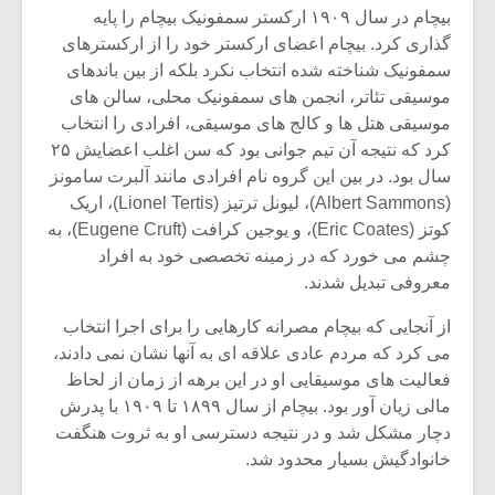
شیش و نیم»
موسیقی فی
بیچام در سال ۱۹۰۹ ارکستر سمفونیک بیچام را پایه
برگزار می 
گذاری کرد. بیچام اعضای ارکستر خود را از ارکسترهای
اگر نمی توانی
سکانسی به 
سمفونیک شناخته شده انتخاب نکرد بلکه از بین باندهای
مشهورترین باشی،
موسیقی فیلم 
موسیقی تئاتر، انجمن های سمفونیک محلی، سالن های
بدنام ترین باش
موسیقی هتل ها و کالج های موسیقی، افرادی را انتخاب
کرد که نتیجه آن تیم جوانی بود که سن اغلب اعضایش ۲۵
سال بود. در بین این گروه نام افرادی مانند آلبرت سامونز
(Albert Sammons)، لیونل ترتیز (Lionel Tertis)، اریک
کوتز (Eric Coates)، و یوجین کرافت (Eugene Cruft)، به
چشم می خورد که در زمینه تخصصی خود به افراد
معروفی تبدیل شدند.
از آنجایی که بیچام مصرانه کارهایی را برای اجرا انتخاب
می کرد که مردم عادی علاقه ای به آنها نشان نمی دادند،
فعالیت های موسیقایی او در این برهه از زمان از لحاظ
مالی زیان آور بود. بیچام از سال ۱۸۹۹ تا ۱۹۰۹ با پدرش
دچار مشکل شد و در نتیجه دسترسی او به ثروت هنگفت
خانوادگیش بسیار محدود شد.