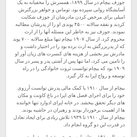
جوزف بیچام در سال ۱۸۹۹، همسرش را مخفیانه به یک
آسایشگاه روانی سپرده بود. توماس و خواهر بزرگترش
امیلی برای مرخص کردن مادرشان از جوزف شکایت
کردند و نفقه سالانه ۴۵۰۰ پوندی او را از پدرشان مطالبه
نمودند. جوزف نیز به خاطر این مسئله آنها را از ارث
محروم کرد. از سال ۱۹۰۷ بیچام تنها مبلغ سالانه ۷۰۰ پوند
که از پدربزرگش به ارث برده بود را در اختیار داشت و
مادرش نیز بخشی از هزینه های کنسرت های زیان آور او
را تامین می کرد، اما تنها پس از آشتی پدر و پسر در سال
۱۹۰۹ بود که بیچام توانست ثروت خانوادگی را در راه
توسعه و رواج اپرا به کار گیرد.
بیچام از سال ۱۹۱۰ با کمک مالی پدرش توانست آرزوی
خود را برای اجرای فصل های اپرا در باغ کاونت و مکان
های دیگر تحقق ببخشد. در خانه اپرای ادوارد تنها خواننده
ها از اهمیت برخوردار بودند و رهبران در حاشیه بودند.
بیچام از سال ۱۹۱۰ تا ۱۹۳۹ تلاش زیادی برای ایجاد تعادل
در قدرت این دو گروه انجام داد.
در سال ۱۹۱۰، بیچام یا به رهبری مشغول بود یا مدیر