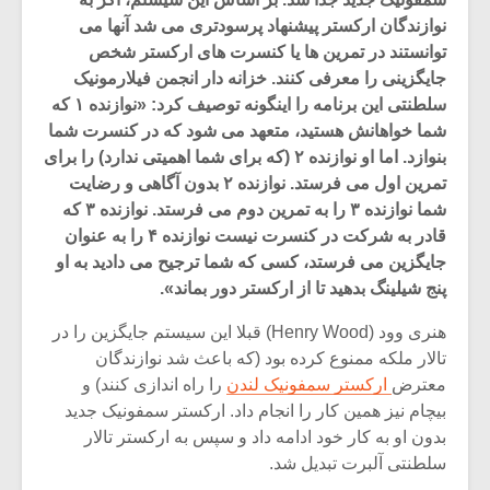
نوازندگان ارکستر پیشنهاد پرسودتری می شد آنها می
توانستند در تمرین ها یا کنسرت های ارکستر شخص
جایگزینی را معرفی کنند. خزانه دار انجمن فیلارمونیک
سلطنتی این برنامه را اینگونه توصیف کرد: «نوازنده ۱ که
شما خواهانش هستید، متعهد می شود که در کنسرت شما
بنوازد. اما او نوازنده ۲ (که برای شما اهمیتی ندارد) را برای
تمرین اول می فرستد. نوازنده ۲ بدون آگاهی و رضایت
شما نوازنده ۳ را به تمرین دوم می فرستد. نوازنده ۳ که
قادر به شرکت در کنسرت نیست نوازنده ۴ را به عنوان
جایگزین می فرستد، کسی که شما ترجیح می دادید به او
پنج شیلینگ بدهید تا از ارکستر دور بماند».
هنری وود (Henry Wood) قبلا این سیستم جایگزین را در
میکلوش روژا
موریس ژار
تالار ملکه ممنوع کرده بود (که باعث شد نوازندگان
معترض
ارکستر سمفونیک لندن
را راه اندازی کنند) و
بیچام نیز همین کار را انجام داد. ارکستر سمفونیک جدید
بدون او به کار خود ادامه داد و سپس به ارکستر تالار
یادداشتی بر موسیقی
دوره آموزش
سلطنتی آلبرت تبدیل شد.
متن فیلم «متری
موسیقی بر