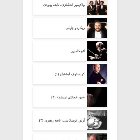
ولادیمیر اشکنازی، نابغه یهودی
ریکاردو چایلی
اتو کلمپرر
کریستوف ایشنباخ (۱)
«من خجالتی نیستم» (۳)
آرتور توسکانینی، نابغه رهبری (۳)