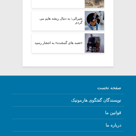
شیرالی: به دنبال ریشه هایم می
گردم
«نغمه های گمشده» به انتشار رسید
صفحه نخست
نویسندگان گفتگوی هارمونیک
قوانین ما
درباره ما