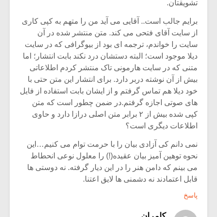
تشویقتان.
برایم جالب است.. آقایی می آید من را متهم به کپی کاری
از سایت آقای فتحی می کند. متن منتشر شده در آن
سایت را خواندم، ترجمه ای بود از بیوگرافی که در سایت
دیلا موجود است؛ البته دستشان درد نکند بابت انتشار؛ اما
متنی که در سایت هارمونی تاک منتشر کردم اطلاعاتی
بیش از آن نوشته دربر دارد. برای انتشار این متن حتی با
خود دیلا هم تماس گرفتم و از ایشان بابت استفاده از فایل
های صوتی اجازه گرفتم.در ضمن چطور است که متن
کپی شده بیش از ۲ برابر متن اصلی درازا دارد و حاوی
اطلاعات دیگری است؟
نمی دانم کی آزادی بیان را با حرمت توام می کنیم…این
نحوه توهین آمیز بیان عقیده(!) را معلول نوعی انحطاط
می بینم که دامن هنر را در این دیار گرفته. نه دوستی ها
قابل اعتمادند نه دشمنی ها لایق اعتنا.
پاسخ
کامران