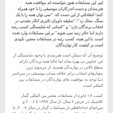
ایم. این مسابقات هنوز نتوانسته اند موافقت همه
هنرمندان و دست اندرکاران موسیقی را با خود همراه
کنند؛ انتقاداتی از این دست که: “نمی توان همه را با یک
سنگ، محک زد”؛ “سلیقه داوران تاثیری انکار نشدنی در
انتخاب برندگان دارد” و “کسانی که شایستگی کسب رتبه
دارند اما حائز رتبه نمی شوند” بر این مسابقات وارد شده
است. با این همه، کسب رتبه در مسابقات معتبر، تاییدی
است بر کیفیت کار نوازندگان.
توضیح آن که ممکن است هنرمندی با وجود شایستگی از
این عناوین بی بهره بماند اما غالبا همه برندگان دارای
سطح بالایی در نوازندگی هستند. از مرسوم ترین
معیارهای انتخاب برای علاقه مندان موسیقی در سرتاسر
میکلوش روژا
موریس ژار
دنیا توجه به موفقیت های نوازندگان در مسابقات بین
المللی است.
کسب ۱۸ جایزه از مسابقات معتبر بین المللی گیتار
کلاسیک در عرض ۷ سال، از سال ۱۹۹۷ تا ۲۰۰۶ و
یادداشتی بر موسیقی
دوره آموزش
سرانجام خداحافظی از مسابقات گیتار در سال ۲۰۰۷، با
متن فیلم «متری
موسیقی بر