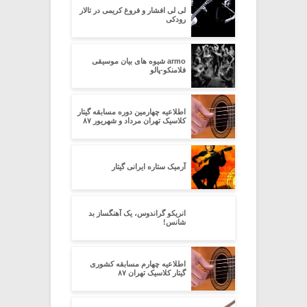
لی لی افشار و فروغ کریمی در تالار
رودکی
armo شیوه های بیان موسیقی
فلامنکو-پالو
اطلاعیه چهارمین دوره مسابقه گیتار
کلاسیک تهران مرداد و شهریور ۸۷
آرمیک ستاره ایرانی گیتار
انریکو گراندوس، یک آهنگساز بد
شانس!
اطلاعیه چهارم مسابقه کشوری
گیتار کلاسیک تهران ۸۷