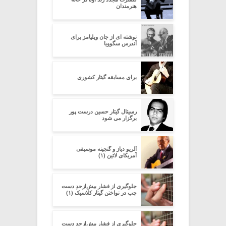
هنرمندان
نوشته ای از جان ویلیامز برای
آندرس سگوویا
برای مسابقه گیتار کشوری
رسیتال گیتار حسین درست پور
برگزار می شود
آلریو دیاز و گنجینه موسیقی
آمریکای لاتین (۱)
جلوگیری از فشار بیش‌از‌حدِ دست
چپ در نواختن گیتار کلاسیک (۱)
جلوگیری از فشار بیش‌از‌حدِ دست