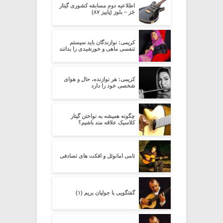
اطلاعیه دوم مسابقه کشوری گیتار
جَز – بلوز (پاییز ۸۷)
کریمی: نوازندگان باید سیستم
تنفسی ماهی و خورشیدی را بدانند
کریمی: هر نوازنده، حال و هوای
شخصی خود را دارد
چگونه همیشه به نواختن گیتار
کلاسیک علاقه مند باشیم؟
تامی امانوئل و افکت های تصادفی
گفتگویی با جولیان بریم (۱)