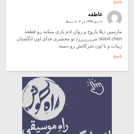
پاسخ
عاطفه
۱۱ دی ۱۳۹۹ در ۸:۰۴ ب٫ظ
مارسین دیلا باروح و روان ادم بازی میکنه رو قطعه
stand chen مرررررررد تو محشری فدای اون انگشتان
زیبات و با اون تحرکاتش رو دسته
پاسخ