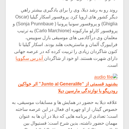
روند رو به رشد دیلا، وی را برای یادگیری بیشتر راهیِ
دیگر کشور های اروپا کرد. پروفسور اسکار گیلیا (Oscar
Ghiglia) و پروفسور سونیا پرونبا ( Sonja Prunnbaue) و
پروفسور کارلو مارکیونه (Carlo Marchione) به ترتیب
معلمان وی درآکادمی های موسیقی بازل سوییس،
فرایبورگ آلمان و ماستریخت هلند بودند. اسکار گیلیا تا
کنون شاگردان زیادی را تربیت کرده که در عرصه جهانی
دارای شهرت هستند. او خود از شاگردان
آندرس سگوویا
است.
بشنوید قسمتی از “Junto al Generalife” اثر خواکین
رودریگو با نوازندگی مارسین دیلا
علاقه دیلا به حضور در همایش ها و مسابقات موسیقی، به
خصوص گیتار، از او چهره ای فعال در این عرصه ساخته
است؛ تعدادی از برنامه هایی که دیلا در آن ها به عنوان
مهمان حضور داشته، بدین شرح است: فستیوال بین