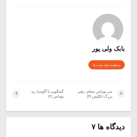
بابک ولی پور
مشاهده تمام پست ها
سر توماس بیچام، رهبر
گفتگویی با آگوستا رید
بزرگ انگلیس (۳)
توماس (۲)
دیدگاه ها ۷