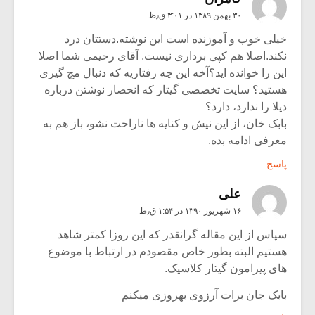
۳۰ بهمن ۱۳۸۹ در ۳:۰۱ ق٫ظ
خیلی خوب و آموزنده است این نوشته.دستتان درد
نکند.اصلا هم کپی برداری نیست. آقای رحیمی شما اصلا
این را خوانده اید؟آخه این چه رفتاریه که دنبال مچ گیری
هستید؟ سایت تخصصی گیتار که انحصار نوشتن درباره
دیلا را ندارد، دارد؟
بابک خان، از این نیش و کنایه ها ناراحت نشو، باز هم به
معرفی ادامه بده.
پاسخ
علی
۱۶ شهریور ۱۳۹۰ در ۱:۵۴ ق٫ظ
سپاس از این مقاله گرانقدر که این روزا کمتر شاهد
هستیم البته بطور خاص مقصودم در ارتباط با موضوع
های پیرامون گیتار کلاسیک.
بابک جان برات آرزوی بهروزی میکنم