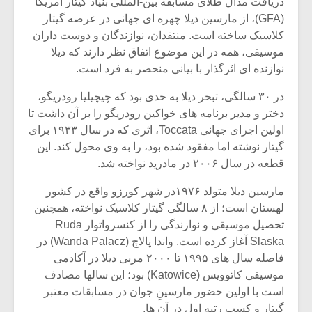
دریافت مدال طلای مسابقه بین-المللی بنیاد گیتار آمریکا
شیش و نیم»
موسیقی فی
برگزار می 
(GFA)، از مارسین دیلا چهره ای جهانی در عرصه گیتار
کلاسیک ساخته است. منتقدان، نوازندگان و دوست داران
اگر نمی توانی
سکانسی به 
موسیقی، همه در این موضوع اتفاق نظر دارند که دیلا
مشهورترین باشی،
موسیقی فیلم 
نوازنده ای اثرگذار با بیانی منحصر به فرد است.
بدنام ترین باش
در ۳۰ سالگی، تبحر دیلا به حدی بود که چیچیلیا رودریگو،
دختر و مدیر برنامه های خواکین رودریگو را بر آن داشت تا
اولین اجرای جهانی Toccata، اثری که در سال ۱۹۳۳ برای
گیتار نوشته اما مفقود شده بود، را به وی محول کند. این
قطعه در سال ۲۰۰۶ در مادرید نواخته شد.
مارسین دیلا متولد ۱۹۷۶در شهر کورزو واقع در کشور
لهستان است؛ از ۸ سالگی گیتار کلاسیک نواخته، همچنین
تحصیل موسیقی و نوازندگی را از کنسرواتوار Ruda
Slaska آغاز کرده است. واندا پالاچ (Wanda Palacz) در
فاصله سال های ۱۹۹۵ تا ۲۰۰۰ مربی دیلا در آکادمی
موسیقی کاتوویس (Katowice) بود؛ این سالها مصادف
است با اولین حضور مارسینِ جوان در مسابقات معتبر
گیتار و کسب رتبه اول در آن ها.