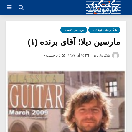
بایگانی همه نوشته ها
موسیقی کلاسیک
مارسین دیلا؛ آقای برنده (۱)
بابک ولی پور
۱۵ آذر ۱۳۸۹
3 برچسب -