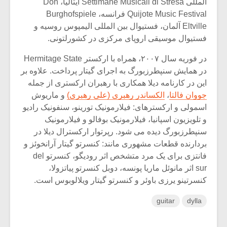
المللی Settimane Musicali di Stresa ایتالیا، Don
Quijote Music Festival فرانسه، Burghofspiele
Eltville آلمان، فستیوال بین المللی الیمپوس روسیه و
فستیوال موسیقی اروپای مرکزی در کشورلتونی.
در فوریه سال ۲۰۰۷، همراه با ارکستر Hermitage State
در همایش سنپطرزبورگ به اجرای گیتار پرداخت. علاوه بر
این در کارنامه دیلا همکاری با رهبران ارکستری از جمله
جووان فالتا
،
الکساندر رهبری (علی رهبری)
و ماریوش
اسمولی و ارکسترهای: فیلارمونیک تورینو، سنفونیک رادیو
و تلویزیون اسپانیا، فیلارمونیک بوفالو و فیلارمونیک
سنپطرزبورگ دیده می شود. رپرتوار ارکسترال دیلا در
بردارنده قطعات مشهوری مانند: کنسرتو گیتار آرانخوئز و
فانتزی برای یک مرد متشخص اثر رودیگو، کنسرتو del
sur اثر مانوئل ماریا پونسه، دوبل کنسرتو پیاتزولا،
کنسرتینو یرزی باوئر و کنسرتو گیتار ویلالوبوس است.
guitar
dylla