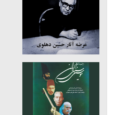
میکلوش روژا
موریس ژار