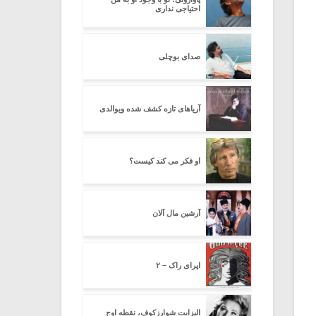
احتیاجی نداری
صدای بوچلی
آریاهای تازه کشف شده ویوالدی
او فکر می کند کیست؟
آرشین مال آلان
اپرای راک – ۲
الیزابت شوارزکوف، نقطه اوج