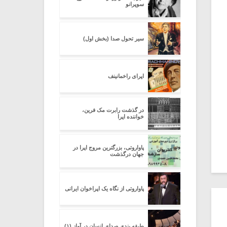
سوپرانو
سیر تحول صدا (بخش اول)
اپرای راخمانینف
در گذشت رابرت مک فرین،
خواننده اپرا
پاواروتی، بزرگترین مروج اپرا در
جهان درگذشت
پاواروتی از نگاه یک اپراخوان ایرانی
طبقه بندی صدای انسان در آواز (۱)