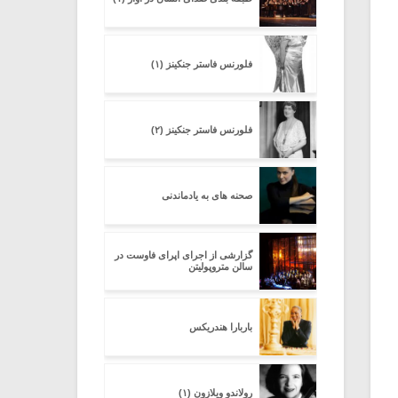
فلورنس فاستر جنکینز (۱)
فلورنس فاستر جنکینز (۲)
صحنه هاى به یادماندنى
گزارشى از اجراى اپراى فاوست در
سالن متروپولیتن
باربارا هندریکس
رولاندو ویلازون (۱)