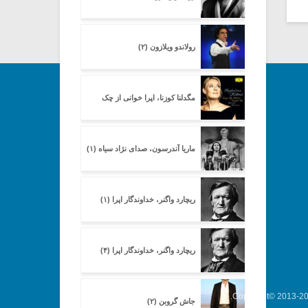
رولاندو ویلازون (۲)
مگدلنا کوزنا، اپرا خوانی از چک
ماریا آندرسون، صدای نژاد سیاه (۱)
ریچارد واگنر، خداوندگار اپرا (۱)
ریچارد واگنر، خداوندگار اپرا (۴)
Copyright© 2013-202
جاش گروبن (۲)