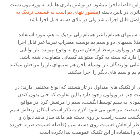
 این فاصله اجرا میشود. در نوشتن باتری ها باید به پوزسیون دست
تری در پایین دسته (
منظور نتهای بم است نه قسمت نزدیک به
اصل قابل اجرا نباشد ولی در بالای دسته قابل اجرا باشد.
ه سیمهای همنام یا غیر همنام ولی نزدیک به هم، مورد استفاده
ثلا سیمهای دو و سیم بم بوسیله مضراب تقریبا غیر قابل اجرا
 در ویولون توسط ارتعاش سریع به وقوع بپیوندد. تار توانایی
دارد که بسته به کوک میتوانند کیفیاتی متفاوت داشته باشد.
ایی نوازندگان تار بوسیله ناخن هم سیمهای تار را مرتعش میکنند
بم و سیم های دیگر را اجرا میکنند.
 از تکنیک های متداول در تار هستند که انواع مختلفی دارند؛ در
دست چپ در ویولون وجود دارد با این تفاوت که حتی بدون کندن
ودی به سیم توسط انگشت، سیم را مرتعش کرد. در مواقع
 شصت مرتعش می شود. لازم به ذکر است، امکان ارتعاش سیم
انگشت دست راست بر روی دسته هم مانند ساز مانند دیوان و
 خاطر ارتعاش قسمت روی دسته سیم (فاصله قسمت ضربه خورده
 و استفاده از این تکنیک عمومیت پیدا نکرده است.