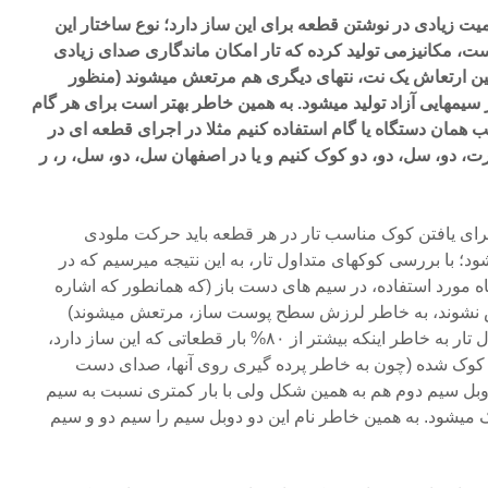
یت زیادی در نوشتن قطعه برای این ساز دارد؛ نوع ساختار این
ت، مکانیزمی تولید کرده که تار امکان ماندگاری صدای زیادی
ین ارتعاش یک نت، نتهای دیگری هم مرتعش میشوند (منظور
از سیمهایی آزاد تولید میشود. به همین خاطر بهتر است برای هر گام
 همان دستگاه یا گام استفاده کنیم مثلا در اجرای قطعه ای در
رت، دو، سل، دو، دو کوک کنیم و یا در اصفهان سل، دو، سل، ر، ر
برای یافتن کوک مناسب تار در هر قطعه باید حرکت ملودی
 با بررسی کوکهای متداول تار، به این نتیجه میرسیم که در
ه مورد استفاده، در سیم های دست باز (که همانطور که اشاره
 نشوند، به خاطر لرزش سطح پوست ساز، مرتعش میشوند)
وجود دارند و کوک شدن سیم اول تار به خاطر اینکه بیشتر از ۸۰% بار قطعاتی که این ساز دارد،
کوک شده (چون به خاطر پرده گیری روی آنها، صدای دست
وبل سیم دوم هم به همین شکل ولی با بار کمتری نسبت به سیم
وک میشود. به همین خاطر نام این دو دوبل سیم را سیم دو و سیم