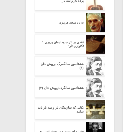
پرده تار و سه تار
به یاد سعید هرمزی
نقدی بر اثر جدید ایمان وزیری ”
تکنوازی تار”
هشتادمین سالگمرگ درویش خان
(۱)
هشتادمین سالگرد درویش خان (۲)
نکاتی که سازندگان تار و سه تار باید
بدانند
«ترانه ای دردمند در بستر تنهایی»