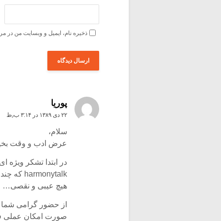
ذخیره نام، ایمیل و وبسایت من در مر
پوریا
۲۲ دی ۱۳۸۹ در ۳:۱۴ ب٫ظ
سلام،
عرض ادب و وقت بخی
در ابتدا تشکر ویژه ا
rmonytalk
هیچ عیبی و نقصی…
از حضور گرامی شما ت
صورت امکان عملی فر