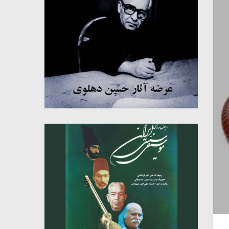
میکلوش روژا
موریس ژار