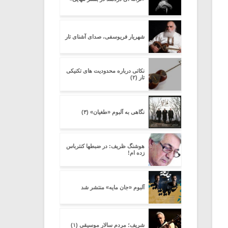
شهریار فریوسفی، صدای آشنای تار
نکاتی درباره محدودیت های تکنیکی
تار (۲)
نگاهی به آلبوم «طغیان» (۳)
هوشنگ ظریف: در ضبطها کنترباس
زده ام!
آلبوم «جان مایه» منتشر شد
شریف؛ مردم سالار موسیقی (۱)