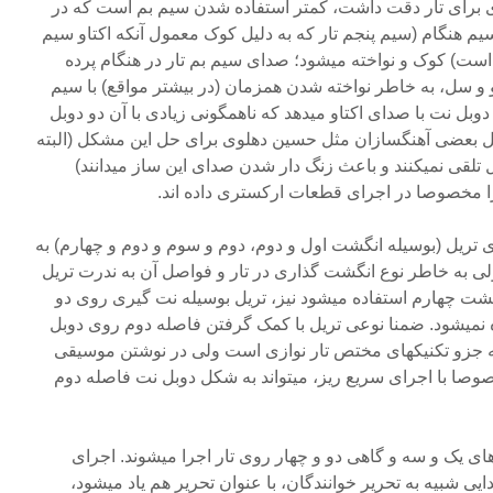
زی برای تار دقت داشت، کمتر استفاده شدن سیم بم است که در
سیم هنگام (سیم پنجم تار که به دلیل کوک معمول آنکه اکتاو سیم
ست) کوک و نواخته میشود؛ صدای سیم بم تار در هنگام پرده
 و سل، به خاطر نواخته شدن همزمان (در بیشتر مواقع) با سیم
دوبل نت با صدای اکتاو میدهد که ناهمگونی زیادی با آن دو دوبل
یل بعضی آهنگسازان مثل حسین دهلوی برای حل این مشکل (البته
لقی نمیکنند و باعث زنگ دار شدن صدای این ساز میدانند)
ا مخصوصا در اجرای قطعات ارکستری داده اند.
های تریل (بوسیله انگشت اول و دوم، دوم و سوم و دوم و چهارم) به
ی به خاطر نوع انگشت گذاری در تار و فواصل آن به ندرت تریل
شت چهارم استفاده میشود نیز، تریل بوسیله نت گیری روی دو
ه نمیشود. ضمنا نوعی تریل با کمک گرفتن فاصله دوم روی دوبل
 جزو تکنیکهای مختص تار نوازی است ولی در نوشتن موسیقی
وصا با اجرای سریع ریز، میتواند به شکل دوبل نت فاصله دوم
های یک و سه و گاهی دو و چهار روی تار اجرا میشوند. اجرای
ایی شبیه به تحریر خوانندگان، با عنوان تحریر هم یاد میشود،