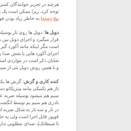
هرچند در تحریر خوانندگان کمتر
توجه کرد، زیرا ممکن است یک با
بیخ دسته
) به خاطر زیاد بودن فو
دوبل ها
: دوبل ها روی تار بوسیل
قرار میگیرد و اجرای دوبل بین م
است مگر اینکه مانند آکورد گیری
اجرای آکورد هایی با شش صدا را 
شایان ذکر است در مواردی استثن
و با همین روش دوبل نتی از سیم 
کنده کاری و گزش
: گزش ها یکی
تار هم تکنیکی مانند پیتزیکاتو 
سیم هم میشود بوسیله ضربه عم
نادری هم سیم بم توسط انگشت
در تار و سه تار به شکل ضربه 
قوپوز قابل اجرا است ولی به
تا شیطانک)، صدای مطلوبی ندارد