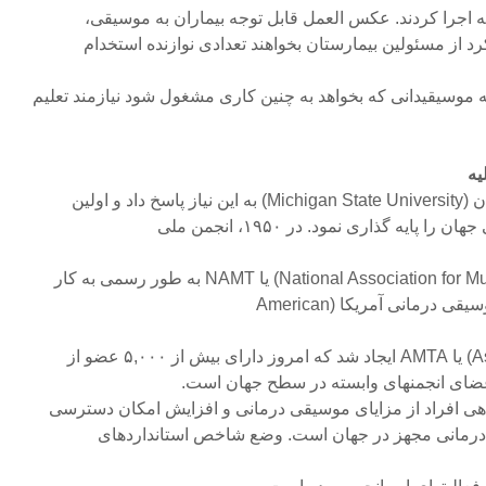
مه اجرا کردند. عکس العمل قابل توجه بیماران به موسیقی،
د از مسئولین بیمارستان بخواهند تعدادی نوازنده استخدام
ه موسیقیدانی که بخواهد به چنین کاری مشغول شود نیازمند تعلیم
یه
در ۱۹۴۴ دانشگاه ایالتی میشیگان (Michigan State University) به این نیاز پاسخ داد و اولین
ایه گذاری نمود. در ۱۹۵۰، انجمن ملی
موسیقی درمانی (National Association for Music Therapy) یا NAMT به طور رسمی به کار
Association for Music Therapy) یا AMTA ایجاد شد که امروز دارای بیش از ۵,۰۰۰ عضو از
ضای انجمنهای وابسته در سطح جهان است.
سطح آگاهی افراد از مزایای موسیقی درمانی و افزایش امکان دسترسی
درمانی مجهز در جهان است. وضع شاخص استانداردهای