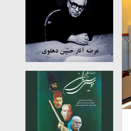
میکلوش روژا
موریس ژار