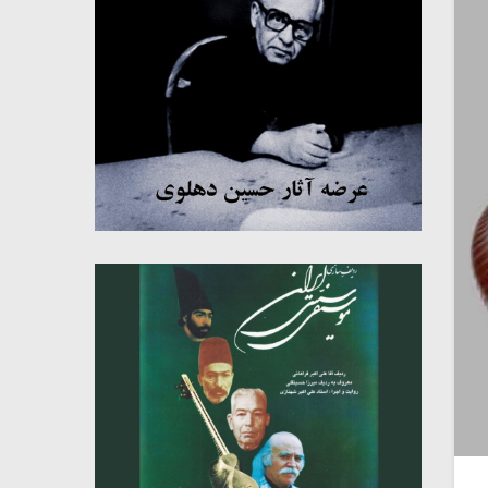
میکلوش روژا
موریس ژار