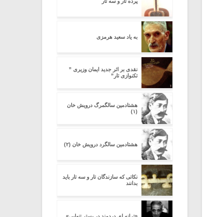
پرده تار و سه تار
به یاد سعید هرمزی
نقدی بر اثر جدید ایمان وزیری ”
تکنوازی تار”
هشتادمین سالگمرگ درویش خان
(۱)
هشتادمین سالگرد درویش خان (۲)
نکاتی که سازندگان تار و سه تار باید
بدانند
«ترانه ای دردمند در بستر تنهایی»