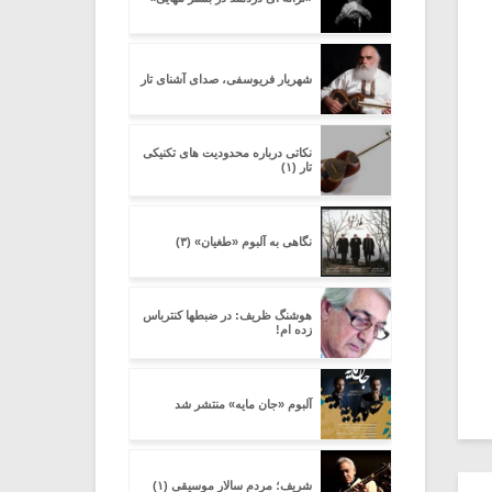
شهریار فریوسفی، صدای آشنای تار
نکاتی درباره محدودیت های تکنیکی
تار (۱)
نگاهی به آلبوم «طغیان» (۳)
هوشنگ ظریف: در ضبطها کنترباس
زده ام!
آلبوم «جان مایه» منتشر شد
شریف؛ مردم سالار موسیقی (۱)