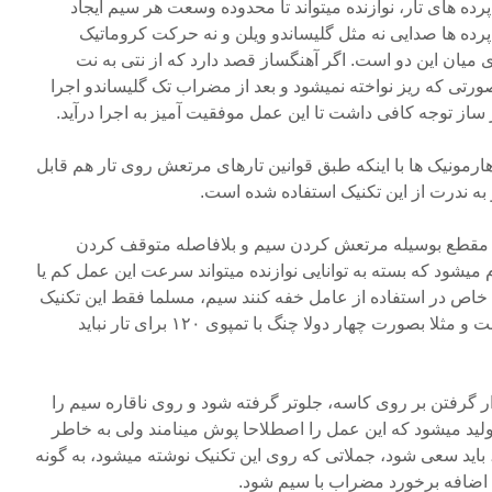
ده های تار، نوازنده میتواند تا محدوده وسعت هر سیم ایجاد
پرده ها صدایی نه مثل گلیساندو ویلن و نه حرکت کروماتیک
 میان این دو است. اگر آهنگساز قصد دارد که از نتی به نت
ورتی که ریز نواخته نمیشود و بعد از مضراب تک گلیساندو اجرا
 ساز توجه کافی داشت تا این عمل موفقیت آمیز به اجرا درآید.
هارمونیک ها با اینکه طبق قوانین تارهای مرتعش روی تار هم قابل
به ندرت از این تکنیک استفاده شده است.
مقطع بوسیله مرتعش کردن سیم و بلافاصله متوقف کردن
شود که بسته به توانایی نوازنده میتواند سرعت این عمل کم یا
 خاص در استفاده از عامل خفه کنند سیم، مسلما فقط این تکنیک
در تمپوهای خاصی قابل اجرا است و مثلا بصورت چهار دولا چنگ با تمپوی ۱۲۰ برای تار نباید
 گرفتن بر روی کاسه، جلوتر گرفته شود و روی ناقاره سیم را
لید میشود که این عمل را اصطلاحا پوش مینامند ولی به خاطر
اید سعی شود، جملاتی که روی این تکنیک نوشته میشود، به گونه
 اضافه برخورد مضراب با سیم شود.