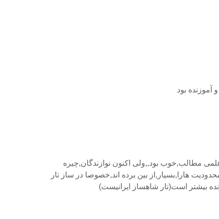
 آموزنده بود
علمی مطالب,خوب بود,,ولی اکنون نوازندگان,چیره
دودیت هارا,بسیار,از بین برده اند,خصوصا در ساز تار
نده بیشتر است(تار شاهساز ایرانیست)