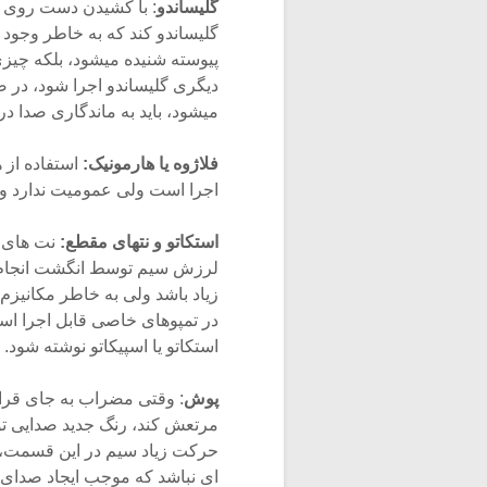
گلیساندو
: با کشیدن دست روی پر
گلیساندو کند که به خاطر وجود 
پیوسته شنیده میشود، بلکه چیزی
دیگری گلیساندو اجرا شود، در ص
میشود، باید به ماندگاری صدا در
فلاژوه یا هارمونیک:
استفاده از 
اجرا است ولی عمومیت ندارد و 
استکاتو و نتهای مقطع:
نت های 
لرزش سیم توسط انگشت انجام می
زیاد باشد ولی به خاطر مکانیزم
استکاتو یا اسپیکاتو نوشته شود.
پوش
: وقتی مضراب به جای قرار
مرتعش کند، رنگ جدید صدایی تو
حرکت زیاد سیم در این قسمت، ب
ای نباشد که موجب ایجاد صدای