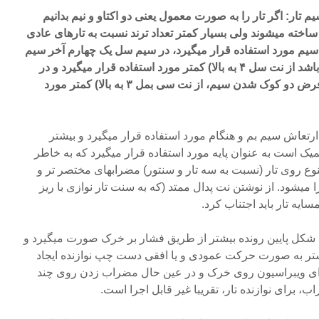
ار: اگر تار را به صورت معمول یعنی دو اکتاو و نیم بدانیم
ساخته میشوند ولی بسیار کمتر تعداد ترند نسبت به تارهای عادی
ل سیم مورد استفاده قرار میگیرد، در سیم سل یک چهارم آخر سیم
(در صورتی که کوک سل داشته باشد از نت سل ۴ به بالا) کمتر مورد استفاده قرار میگیرد و در
سیم بم، دو سوم سیم (یعنی با فرض دو کوک شدن سیم، از نت سی بمل ۳ به بالا) کمتر مورد
 ارتعاش سیم بم و هنگام مورد استفاده قرار میگیرد و بیشتر
میک است به عنوان پایه مورد استفاده قرار میگیرد که به خاطر
وع روی تار (نسبت به سه تار و سنتور) مضرابهای مختصر تر و
 میشود. از نوشتن نت پدال ممتد (که به سنت تار نوازی با ریز
ایه تار باید اجتناب کرد.
ه شکل پایین رونده بیشتر از طریق فشار بر خرک صورت میگیرد و
بیشتر به صورت حرکت عمودی و یا افقی دست چپ نوازنده ایجاد
رای ویبراسیون روی خرک و در عین حال مضراب زدن روی چند
 برای نوازنده تار، تقریبا غیر قابل اجرا است.