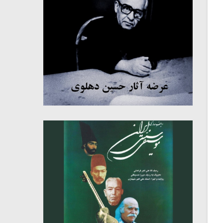
میکلوش روژا
موریس ژار