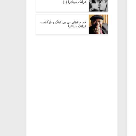
فرانک سیناترا (۱)
خداحافظی بی بی کینگ و بازگشت
فرانک سیناترا