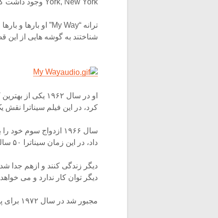
York, New York وجود داشت که بسیاری از آنها جزو استانداردهای جز هستند.
ترانه “My Way” او با
شناختند به گوشه هایی از این ق
My Way
کرد، در این فیلم سیناترا نقش یک
داد، در این زمان سیناترا ۵۰ ساله بود. آن دو بیشتر از ۱۷ ماه نتوانستند با یک
دیگر توان کار ندارد و می خواهد
مجبور شد در سال ۱۹۷۲ برای پیروزی ریچارد نیکسون در انتخابات ریاست جمهوری فعالیت کند.