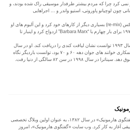
می کرد چرا که مردم بیشتر طرفدار موسیقی راک شده بودند، و
نی چون لوچیانو پاوروتی، استیو واندر و … اجراهایی
را تهیه می کرد. اقدام به ری میکس (re-mix) بسیاری دیگر از کارهای خود کرد و این آلبوم های او
آخر عمر با او زندگی کرد و در سال ۱۹۹۳ توانست نشان لیاقت کندی را دریافت کند. او در سال
۱۹۹۳ با ارائه آلبوم دوئت که با همکاری خوانند های جوان دهه ۶۰ و ۷۰ بود، توانست باردیگر نگاه
ال ۱۹۹۸ در سن ۸۲ سالگی از دنیا رفت.
مونیک
مجله آنلاین «گفتگوی هارمونیک» در سال ۱۳۸۲، به عنوان اولین وبلاگ تخصصی
ی آغاز به کار کرد. وب سایت «گفتگوی هارمونیک»، امروز