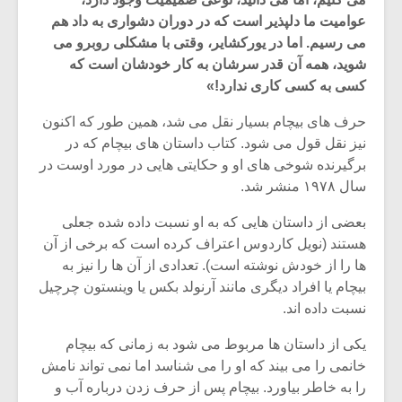
عوامیت ما دلپذیر است که در دوران دشواری به داد هم
می رسیم. اما در یورکشایر، وقتی با مشکلی روبرو می
شوید، همه آن قدر سرشان به کار خودشان است که
کسی به کسی کاری ندارد!»
حرف های بیچام بسیار نقل می شد، همین طور که اکنون
نیز نقل قول می شود. کتاب داستان های بیچام که در
برگیرنده شوخی های او و حکایتی هایی در مورد اوست در
سال ۱۹۷۸ منشر شد.
بعضی از داستان هایی که به او نسبت داده شده جعلی
هستند (نویل کاردوس اعتراف کرده است که برخی از آن
ها را از خودش نوشته است). تعدادی از آن ها را نیز به
میکلوش روژا
موریس ژار
بیچام یا افراد دیگری مانند آرنولد بکس یا وینستون چرچیل
نسبت داده اند.
یکی از داستان ها مربوط می شود به زمانی که بیچام
خانمی را می بیند که او را می شناسد اما نمی تواند نامش
یادداشتی بر موسیقی
دوره آموزش
متن فیلم «متری
موسیقی بر
را به خاطر بیاورد. بیچام پس از حرف زدن درباره آب و