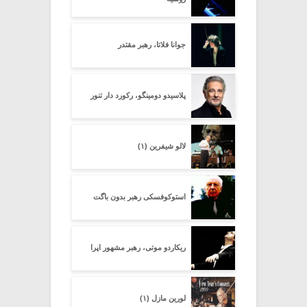
جوانا فلاتا، رهبر مقتدر
پلاسیدو دومینگو، رکورد دار تنور
لالو شیفرین (۱)
استوکوفسکی رهبر بدون باگت
ریکاردو موتی، رهبر مشهور اپرا
لورین مازل (۱)