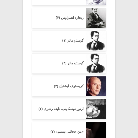
ریچارد اشتراوس (۴)
گوستاو مالر (۱)
گوستاو مالر (۴)
کریستوف ایشنباخ (۲)
آرتور توسکانینی، نابغه رهبری (۲)
«من خجالتی نیستم» (۲)