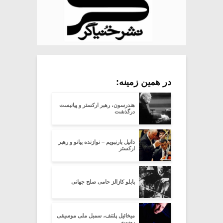
در همین زمینه:
هندرسون، رهبر ارکستر و پیانیست
درگذشت
دانیل بارنبویم – نوازنده پیانو و رهبر
ارکستر
پابلو کازالز حامی صلح جهانی
میخائیل پلتنف، سمبل ملی موسیقی
روسیه