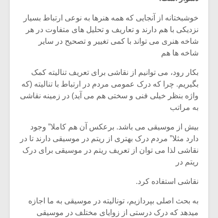
خوشبختانه از آنجایی که همه هنرها به نوعی ارتباط بسیار
نزدیکی با هم دارند و تعاریف و تحلیل های متفاوت در هر
شاخه هنری می تواند با کمی تغییر و تصحیح در سایر
شاخه ها هم
بکار رود، می توانیم از نقاشی برای تعریف تنالیته کمک
بگیریم. چرا که درک عمومی مردم در ارتباط با تنالیته (که
واژه بنظر خیلی فنی و سختی هم می آید) در زمینه نقاشی
به مراتب
بیش از موسیقی می باشد. برعکس آن هم کاملا” وجود
دارد مثلا” مردم درک بهتری از ریتم در موسیقی دارند تا در
نقاشی لذا می توان از تعریف ریتم در موسیقی برای درک
میکلوش روژا
موریس ژار
ریتم در
نقاشی استفاده کرد.
یادداشتی بر موسیقی
دوره آموزش
به بحث اصلی بپردازیم، تونالیته در موسیقی به ما اجازه
متن فیلم «متری
موسیقی بر
میدهد که درک درستی از زوایای مختلف در موسیقی