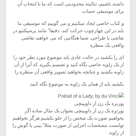
شیش و نیم»
موسیقی فی
داشته باشیم، تنالیته محدودیتی است که ما با انتخاب آن
برگزار می 
برای موسیقی حساب
اگر نمی توانی
سکانسی به 
و کتاب خاصی ایجاد میکنیم و می گوییم که موسیقی ما
مشهورترین باشی،
موسیقی فیلم 
باید در این چهارچوب حرکت کند، دقیقا” مانند پرسپکتیو در
بدنام ترین باش
نقاشی یا طراحی. شما هنگامی که می خواهید نقاشی
واقعی یک منظره
ای را بکشید در حالت عادی باید موضوع مورد نظر خود را
از یک زاویه خاصی نگاه کنید و تصمیم بگیرید که آنرا از آن
زاویه بکشید و چنانچه بخواهید تصویر واقعی آن منظره را
بکشید باید از همان یک زاویه به موضوع نگاه کنید.
پورتره یک زن از داویینچی
پورتره یک زن از داویینچی بعنوان یک مثال ساده اگر
بخواهیم صورت یک شخص را از جلو بکشیم هرگز نخواهیم
توانست مشخصات اجزایی از صورت مثلا” بینی یا گوش را
از زاویه