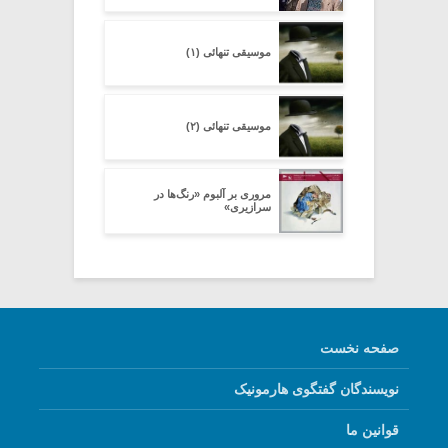
موسیقی تنهائی (۱)
موسیقی تنهائی (۲)
مروری بر آلبوم «رنگ‌ها در
سرازیری»
صفحه نخست
نویسندگان گفتگوی هارمونیک
قوانین ما