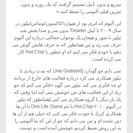
شیش و نیم»
موسیقی فی
سریع و بدون تأمل تصمیم گرفتند که یک روزه و بدون
برگزار می 
تمرین قبلی آلبومی را ضبط کنند.»
اگر نمی توانی
سکانسی به 
این آلبوم که اثری بود از هیوارد/کاکسون/توماس/تیلور در
مشهورترین باشی،
موسیقی فیلم 
بدنام ترین باش
سال ۲۰۰۹ با لیبل Treader بدون سر و صدا پخش شد.
تیلور با شور و هیجان یک نوجوان خجالتی درباره این آلبوم
حرف می زند و من همانطور که به حرف هایش گوش می
دهم با خودم فکر می کنم که او چطور با Hot Chip کار
می کرده است.
نمی دانم جو گودارد (Joe Goddard) که مدت زیادی با
تیلور همکاری می کرد درباره فعالیت های خارج از برنامه
او چه فکری می کند. تیلور می گوید «فکر می کنم که جو
زیاد از این فعالیت های من خوشش نمی آمد اما وقتی که
یک بار دیگر با گروه همکاری می کنی [همانطور که تیلور
در آلبوم ۲۰۱۰ Hot Chip با نام One Life Stand با آن ها
همکاری کرد]، با خودت فکر می کنی که خیلی هم از آن ها
دور نشده ام و من می دانم که جو از این که ما آلبومی را
به این روش ضبط کردیم خوشش آمده است و دوست