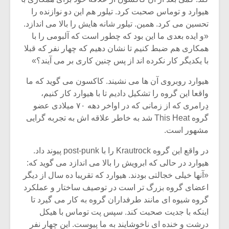
هیوارد و توماس صحبت کرد. تیلور هم این دو نوازنده را
تحسین می کرد. همین. تیلور شانه هایش را بالا می اندازد.
«و ایده بعدی ما این بود که چطور است که آلبومی را با
همکاری هم ضبط کنیم تا نشان دهیم که چهار نفر که قبلا
با یکدیگر کار نکرده اند از پس چنین کاری بر می آیند؟»
هیوارد روبروی آن ها می نشیند. کاکسون می گوید که ما
واقعا این گروه را تشکیل دادیم تا با هیوارد کار کنیم،
دِرامری که از زمانی که در اواخر دهه ۷۰ میلادی عضو
گروه This Heat شد به خاطر علاقه اش به تجربه گرایی
مشهور است.
در واقع این گروه Krautrock را با post-punk پیوند داد.
میکلوش روژا
موریس ژار
هیوارد در حالی که ابرویش را بالا می اندازد می گوید که:
«آنها خیلی خجالتی بودند. هیوارد که تقریبا ده سال از دیگر
اعضای گروه بزرگ تر است در توصیف ساختار و عملکرد
گروه شیوه ای مانند طرفداران گروه به کار می گیرد تا
یادداشتی بر موسیقی
دوره آموزش
اینکه با جدیت صحبت کند. سپس پت توماس با هیکل
متن فیلم «متری
موسیقی بر
درشت و خنده ای ناخوشایند به ما پیوست. این چهار نفر