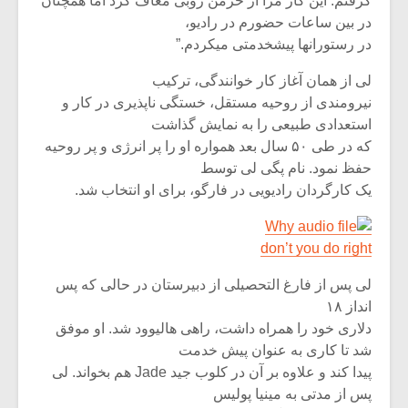
گرفتم. این کار مرا از خرمن روبی معاف کرد اما همچنان
شیش و نیم»
موسیقی فی
برگزار می 
در بین ساعات حضورم در رادیو،
در رستورانها پیشخدمتی میکردم.”
اگر نمی توانی
سکانسی به 
مشهورترین باشی،
موسیقی فیلم 
لی از همان آغاز کار خوانندگی، ترکیب
بدنام ترین باش
نیرومندی از روحیه مستقل، خستگی ناپذیری در کار و
استعدادی طبیعی را به نمایش گذاشت
که در طی ۵۰ سال بعد همواره او را پر انرژی و پر روحیه
حفظ نمود. نام پگی لی توسط
یک کارگردان رادیویی در فارگو، برای او انتخاب شد.
Why
don’t you do right
لی پس از فارغ التحصیلی از دبیرستان در حالی که پس
انداز ۱۸
دلاری خود را همراه داشت، راهی هالیوود شد. او موفق
شد تا کاری به عنوان پیش خدمت
پیدا کند و علاوه بر آن در کلوب جید Jade هم بخواند. لی
پس از مدتی به مینیا پولیس