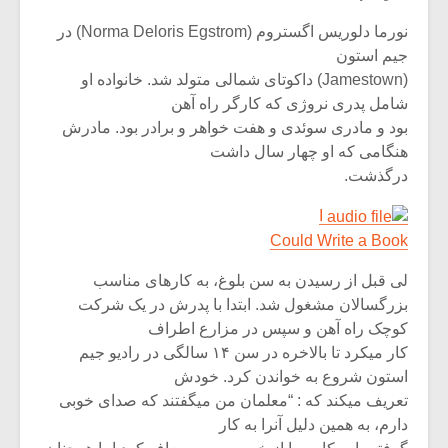
نورما دلوریس اگستروم (Norma Deloris Egstrom) در
جیم استون
(Jamestown) داکوتای شمالی متولد شد. خانواده او
شامل پدری نروژی که کارگر راه آهن
بود و مادری سوئدی و هفت خواهر و برادر بود. مادرش
هنگامی که او چهار سال داشت
درگذشت.
I
Could Write a Book
لی قبل از رسیدن به سن بلوغ، به کارهای مناسب
بزرگسالان مشغول شد. ابتدا با پدرش در یک شرکت
میکلوش روژا
موریس ژار
کوچک راه آهن و سپس در مزارع اطراف
کار میکرد تا بالاخره در سن ۱۴ سالگی در رادیو جیم
استون شروع به خواندن کرد. خودش
تعریف میکند که : “معلمان من میگفتند که صدای خوبی
یادداشتی بر موسیقی
دوره آموزش
دارم، به همین دلیل آنرا به کار
متن فیلم «متری
موسیقی بر