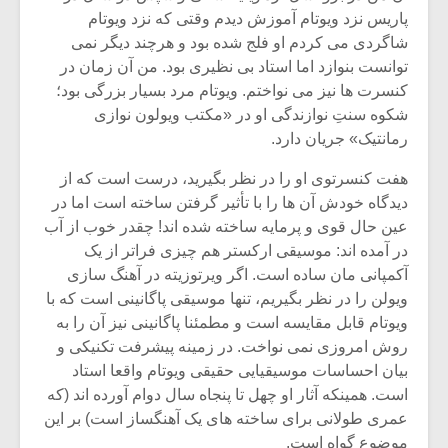
شیش و نیم»
موسیقی فی
پاریس نزد ویوتام آموزش دیدم وقتی که نزد ویوتام
برگزار می 
شاگردی می کردم او فلج شده بود و هرچند دیگر نمی
اگر نمی توانی
سکانسی به 
توانست بنوازد اما استاد بی نظیری بود. من آن زمان در
مشهورترین باشی،
موسیقی فیلم 
کنسرت ها نیز می نواختم. ویوتام مرد بسیار بزرگی بود؛
بدنام ترین باش
شکوه سنتِ نوازندگی او در «مکتب ویولون نوازی
رمانتیک» جریان دارد.
هفت کنسرتوی او را در نظر بگیرید، درست است که از
دیدگاه خودش آن ها را با تأثیر گرفتن ساخته است اما در
عین حال قوی و پرمایه ساخته شده اند! چقدر خوب از آب
در آمده اند: موسیقی ارکستر هم چیزی فراتر از یک
آکمپانی مان ساده است. اگر ویرتوزیته در آهنگ سازی
ویولن را در نظر بگیریم، تنها موسیقی پاگانینی است که با
ویوتام قابل مقایسه است و مطمئنا پاگانینی نیز آن را به
روش امروزی نمی نواخت. در زمینه پیشرفت تکنیکی و
بیان احساسات موسیقیایی حقیقی ویوتام واقعا استاد
است. همینکه آثار او چهل تا پنجاه سال دوام آورده اند (که
عمری طولانی برای ساخته های یک آهنگساز است) بر این
موضوع گواه است.