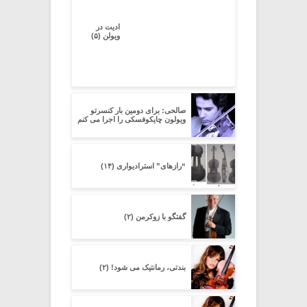
ادیت در
ویولن (۵)
صالحی: برای دومین بار کنسرتو
ویولون چایکوفسکی را اجرا می کنم
“رازهای” استرادیواری (۱۴)
گفتگو با زوکرمن (۲)
بندتی، رمانتیک می شود! (۲)