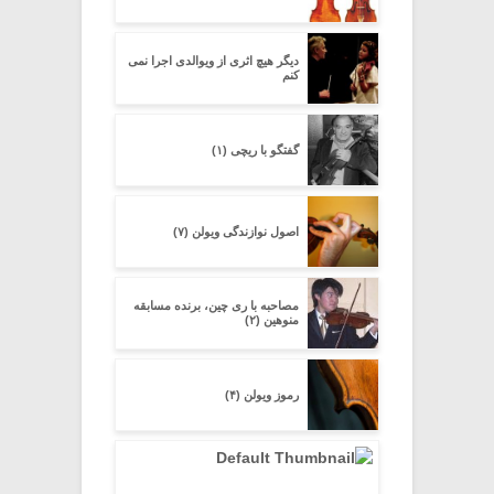
دیگر هیچ اثرى از ویوالدى اجرا نمى
کنم
گفتگو با ریچی (۱)
اصول نوازندگی ویولن (۷)
مصاحبه با ری چین، برنده مسابقه
منوهین (۲)
رموز ویولن (۴)