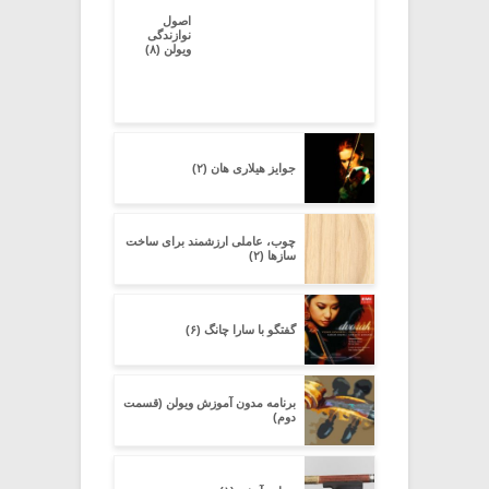
اصول
نوازندگی
ویولن (۸)
جوایز هیلاری هان (۲)
چوب، عاملی ارزشمند برای ساخت
سازها (۲)
گفتگو با سارا چانگ (۶)
برنامه مدون آموزش ویولن (قسمت
دوم)