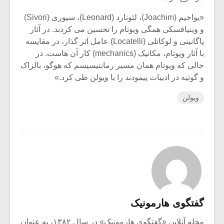
«یواخیم (Joachim)، لئونارد (Leonard)، سیوری (Sivori)
و وینیافسکی همگی ویوتام را تحسین می کردند. در آثار
پاگانینی و لوکاتلی (Locatelli) عامل اثر گذار، در مقایسه
با آثار ویوتام، مکانیک (mechanics) کار آن هاست. در
حالی که ویوتام همان مسیر رمانتیسیسم که هوگو، بالزاک
و گوتیه در ادبیات پیمودند را با ویولن طی کرد.»
ویولن
گفتگوی هارمونیک
مجله آنلاین «گفتگوی هارمونیک» در سال ۱۳۸۲، به عنوان