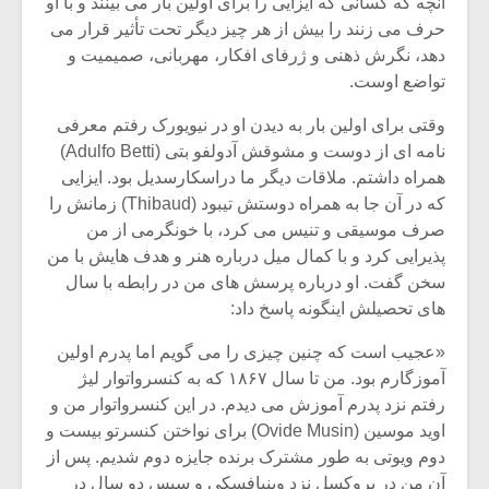
آنچه که کسانی که ایزایی را برای اولین بار می بینند و با او
حرف می زنند را بیش از هر چیز دیگر تحت تأثیر قرار می
دهد، نگرش ذهنی و ژرفای افکار، مهربانی، صمیمیت و
تواضع اوست.
وقتی برای اولین بار به دیدن او در نیویورک رفتم معرفی
نامه ای از دوست و مشوقش آدولفو بتی (Adulfo Betti)
همراه داشتم. ملاقات دیگر ما دراسکارسدیل بود. ایزایی
که در آن جا به همراه دوستش تیبود (Thibaud) زمانش را
صرف موسیقی و تنیس می کرد، با خونگرمی از من
پذیرایی کرد و با کمال میل درباره هنر و هدف هایش با من
سخن گفت. او درباره پرسش های من در رابطه با سال
های تحصیلش اینگونه پاسخ داد:
میکلوش روژا
موریس ژار
«عجیب است که چنین چیزی را می گویم اما پدرم اولین
آموزگارم بود. من تا سال ۱۸۶۷ که به کنسرواتوار لیژ
رفتم نزد پدرم آموزش می دیدم. در این کنسرواتوار من و
اوید موسین (Ovide Musin) برای نواختن کنسرتو بیست و
یادداشتی بر موسیقی
دوره آموزش
دوم ویوتی به طور مشترک برنده جایزه دوم شدیم. پس از
متن فیلم «متری
موسیقی بر
آن من در بروکسل نزد وینیافسکی و سپس دو سال در