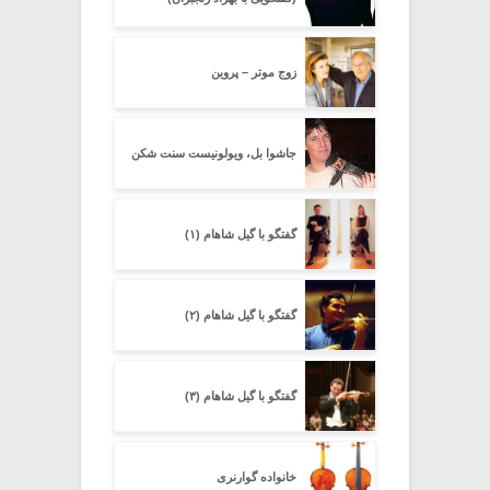
زوج موتر – پروین
جاشوا بل، ویولونیست سنت شکن
گفتگو با گیل شاهام (۱)
گفتگو با گیل شاهام (۲)
گفتگو با گیل شاهام (۳)
خانواده گوارنری