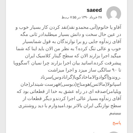
saeed
۲۸ خرداد ۱۳۹۰ در ۷:۵۵ ب٫ظ
آقاو یا خانوم(آنی.محمدو نقد)نقد کردن کار بسیار خوب و
در عین حال سخت و دانش بسیار میطلبد!در ثانی مگه
آقای زندآوه جایی رو برا نوازندگان به قول شمابسیار
خوب و عالی تنگ کرده؟ به نظر من الان باید اینا که شما
میگید اجرا بزارند الان که سطح گیتار کلاسیک ایران
پیشرفت کرده.اساتید بیان اجرا بزارند چرا نمیان ؟سگوویا
تا ۹۰ سالگی ساز میزد و اجرا میزاشت
.روندو(آگوادو)لاماخادگویا(گرانادوس)سرناد
اسپانولا(مالاتس)هومناج(دبوسی)فهرست شیندلر(جان
ویلیامز)صدقه ای در راه عشق به خدا از قطعاتی بود که
آقای زندآوه بسیار عالی اجرا کردندو دیگر قطعات از
سطح نوازنگی ایران بالاتر بود.امیدوارم با دید روشنتری
بیبینیم
پاسخ