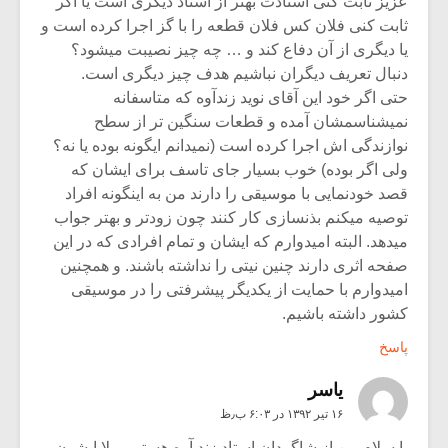
عزیز ثابت کنی استادت بهتر از استاد دیگری است یا اگر
ثابت کنی فلان کس فلان قطعه را با گز اجرا کرده است و
یا دیگری از آن دفاع کند و … چه چیز نصیبت میشود؟
دنبال تعریف دیگران نباشیم هدف چیز دیگری است.
حتی اگر خود این آقای نوید زندآوه که متاسفانه
نمیشناسمشان آمده و قطعات سنگین تر از سطح
نوازندگی اش اجرا کرده است (نمیدانم ایگونه بوده یا نه؟
ولی اگر بوده) خوب بسیار جای تاسف برای ایشان که
قصد خودنمایی با موسیقی را دارند من به اینگونه افراد
توصیه میکنم بذنسازی کار کنند چون زودتر و بهتر جواب
میدهد. البته امیدوارم که ایشان و تمام افرادی که در این
صفحه اثری دارند چنین نیتی را نداشته باشند. و همچنین
امیدوارم با حمایت از یکدیگر پیشرفتی را در موسیقی
کشور داشته باشیم.
پاسخ
ياسر
۱۶ تیر ۱۳۹۲ در ۶:۰۳ ب٫ظ
با سلام من از شاگردان استاد زند آوه هستم و بلا ایشون