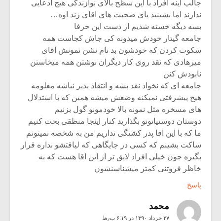
جالب اینه افراد با این سظح بالای نوازندگی هیج ادعایی
ندارند اما بشینید پای صحبت های اقای زند اوه…
بسه دیگه خسته شدیم از دست این حرفا
جامعه گیتار خودش میدونه کی جاش کجاست همه
سکوت کردن که خودشون بد نام نشن نمونش اقای
میرهادی که نقد روی کار دیگران نوشتن همه میخاستن
نابودش کنن
جامعه ای که نخواد نقد بشه و انتقاد پذیر نیاشه معلومه
هیج پیشرفتی نمیکنه وضعش میشه همین که با استدلال
های مسخره مثل نمونه بالا خودمونو گول بزنیم
دوستان دوستیاتونو بگذارید کنار اینجا منظقی بحث کنیم
ما که با این اقا پدر کشتگی نداریم من به شخصه نمیتونم
ساکت بشینم که کسی در جایگاهی که لیاقتشو نداره قرار
بگیره جون خیلی افراد لایق تر از این اقا هست که به
خاظر فروتنی کمتر میشناسنشون
پاسخ
محمد
۲۷ خرداد ۱۳۹۰ در ۶:۱۹ ب٫ظ