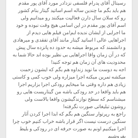
رسیتال آقای پدرام فلسفی نزد!در مورد آقای پور مقدم
هم باید بگم ما چندین ساله اسم اساتید گیتار بنام کشور
رو که سلان سال دارن فعالیت میکنند رو میدانیم ولی
اسم آقای پور مقدم در این اسامی هیچ وقت نبوده و خود
ما اجرایی از ایشان ندیده ایم!من فیلم هایی دیدم از
اجراهایی عالی ا اساتید گیتار مانند آقای تفقدی و میرهادی
و دانشمند که مربوط میشه به حدود ده پانزده سال پیش
که در آن زمان واقا اجراهایی بی نظیر بوده اند حالا شما به
محدودیت های آن زمان هم توجه کنید!
اجه به دوست ما نوید زنداوه هم بگم که ایشون زحمت
میکشه تمرین میکنه اجرا میزاره ولی خوب کمی و کاستی
زیادی هم داره وقتی ما میخایم رودکی اجرا بزاریم اجرا
هم باید واقعا در حد رودکی باشه من گیتاریست هایی رو
میشناسم که سطح نوازندگیشون واقعا بالاست ولی
روشون تبلیغاتی صورت نگرفته!
راجع به رپرتوار سنگین هم بگم که ابدا اجرا کردن آثار
سنگین درست نیست اگر قرار باشه خراب کنیم خوب چرا
اجرا میکنیم اونم به صورت حرفه ای در رودکی و بلیط
بفروشیم