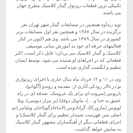
شیش و نیم»
موسیقی فی
تکنیکی ترین قطعات رپرتوار گیتار کلاسیک مطرح جهان
برگزار می 
می باشند.
اگر نمی توانی
سکانسی به 
نوید زندآوه همچنین در مسابقات گیتار شهر تهران نفر
مشهورترین باشی،
موسیقی فیلم 
بدنام ترین باش
برگزیده در سال ۱۳۸۷ و همچنین نفر اول مسابقات برتر
کشوری در سال ۱۳۸۹ می باشد. وی هم اکنون در کنار
فعالیتهای حرفه ای خود به آموزش مبانی موسیقی
کلاسیک و گیتار کلاسیک می پردازد؛ قابل ذکر است، اکثر
قطعاتی که در اجراهای او شنیده می شود، توسط ایشان
تنظیم و انگشت گذاری شده است.
وی در ۱۱ و ۱۲ خرداد ماه سال جاری با اجرای رپرتواری
نو در تالار رودکی آثاری از: مقدمه و روندو (آگوادو)،
باریوس (سروده ای برای یک عروسک، صدقه ای در راه
عشق به خدا و …)، مانوئل دوفایا (بر مزار دبوسی)، ویلا
لوبوس (مازورکا)، گرانادوس (لاماخادِگویا)جان ویلیامز (تم
اصلی متن فهرست شیندلر تنظیم برای گیتار کلاسیک) و
اجرای قطعاتی دیگر از آهنگسازان مشهور گیتار کلاسیک
به نمایش خواهد گذاشت.