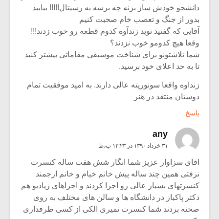
دانشجو خودش ساز بزنه چه برسه به رسیتال!!!!! بیایید
بدور از جنگ و تعصب خام صحبت کنیم
آقایی که گفتید نوید زندآوه کدوم قطعه رو خوب زدند!!!
وقعا هیچ کدومو خوب نزدند؟
شما تلاشتونو برای شناخت موسیقی مقاماتی بیشتر کنید
تا به حد اعلای خود برسید.
زنداوه واقعا سونوریته عالی دارند. به امید موفقیت تمام
دوستان منتقد در هنر
پاسخ
any
۳۱ خرداد ۱۳۹۰ در ۱۲:۲۳ ب٫ظ
اقای سزاوار عزیز شما انگار شش هفت ساله کنسرت
نرفتی همین چند ساله پیش خانم خیام و خانم ارجمند
کنسرتهای بسیار عالی رو اجرا کردند و اجراهای زیادیو هم
دکتر پاکباز در دانشگاه ها و سالن های مختلف به روی
صحنه بردند شما کنسرت نمیری الکی از کسی طرفداری