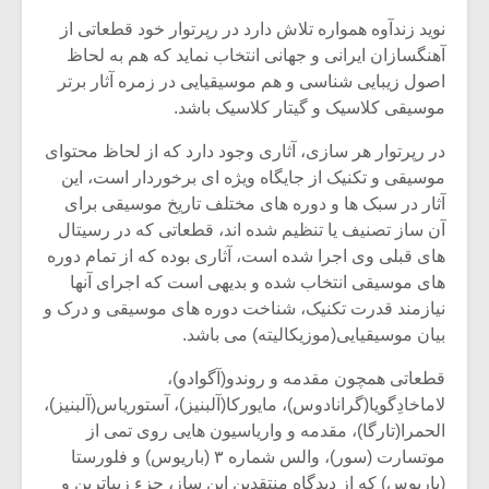
نوید زندآوه همواره تلاش دارد در رپرتوار خود قطعاتی از
آهنگسازان ایرانی و جهانی انتخاب نماید که هم به لحاظ
اصول زیبایی شناسی و هم موسیقیایی در زمره آثار برتر
موسیقی کلاسیک و گیتار کلاسیک باشد.
در رپرتوار هر سازی، آثاری وجود دارد که از لحاظ محتوای
موسیقی و تکنیک از جایگاه ویژه ای برخوردار است، این
آثار در سبک ها و دوره های مختلف تاریخ موسیقی برای
آن ساز تصنیف یا تنظیم شده اند، قطعاتی که در رسیتال
های قبلی وی اجرا شده است، آثاری بوده که از تمام دوره
های موسیقی انتخاب شده و بدیهی است که اجرای آنها
نیازمند قدرت تکنیک، شناخت دوره های موسیقی و درک و
بیان موسیقیایی(موزیکالیته) می باشد.
میکلوش روژا
موریس ژار
قطعاتی همچون مقدمه و روندو(آگوادو)،
لاماخادِگویا(گرانادوس)، مایورکا(آلبنیز)، آستوریاس(آلبنیز)،
الحمرا(تارگا)، مقدمه و واریاسیون هایی روی تمی از
یادداشتی بر موسیقی
دوره آموزش
موتسارت (سور)، والس شماره ۳ (باریوس) و فلورستا
متن فیلم «متری
موسیقی بر
(باریوس) که از دیدگاه منتقدین این ساز، جزء زیباترین و