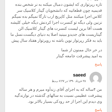
تازه رپرتواری که ایشون دمبال میکنه به نر شخص بنده
قدیمیه چون قطعاتیه که دانشجویان گیتار کلاسیک سر
کلاس اجرا میکنند مثل کاپریچ ارب تارگا نمیگم بده نمیگم
نزنین ولی دیگه تو کنسرت اجرا کردنش دیگه خیلی کلیشه
هست آقا برین لیست کنسرت های گیتار کلاسیک الن
گیتاریست های جدیدو ببینید اصلا یه دنیای دیگست.نسل ما
باید به فکر رپرتوار نوین باشه نه روپرتوار هفتاد سال پیش
در حر حال ممنون از شما
به امید پیشرفت جامعه گیتار
پاسخ
saeed
۲۸ خرداد ۱۳۹۰ در ۷:۲۷ ب٫ظ
من ۴ساله که به اجرای آقای زندآوه میرم و هر ساله
پیشرفت عظیمی نسبت به سالهای گذشته در نوازندگیه
وی دیدم این اجرا از حد رودکی بسیار بالاتر بود.
پاسخ