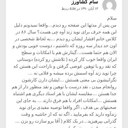
سام کشاورز
۱۳ آبان ۱۳۹۰ در ۵:۵۸ ب٫ظ
سلام
من پس از مدتها این صفحه رو دیدم…واقعا نمیدونم دلیل
این همه حرف برای نوید زند آوه چی هست؟ سال ۸۶ در
کلاس خانم افشار ایشان رو دیدم …به لحاظ شخصی در
اون حد دیدار سه روزه که داشتیم ، دوست خوبی بودش و
الان هم حتما هست…گیتارش هم با امکانات و سطح
ایران واقعا خوب کار کرده ( تلاشش رو کرده) دوستانی
که نقد رو با توهین عوضی گرفتن و ناراحت این هستن که
چرا نوید زند آوه اسمش برده میشه و فلانی نه …
نگرانیشون بی معنی هستش …ایشان دارن کارشون
روانجام میدن ، نقد درست با توهین و نقد منظور دار از هم
جدا هستن …مقایسه ایشان با هر استاد دیگری هم اشتباه
هستش …امکانات افراد با هم فرق دارند … به جای این
صحبتهای بی هدف ، اگر واقعا توصیه مفیدی برای نوید
زندآوه دارید که بفرمایید ، اگه نه که از حاشیه و وقت
گذرانی بپرهیزید…در یک کلام ( آقا برو سازت رو بزن …
خودت رو قویتر و بهتر کن)