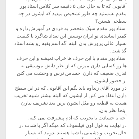
آقایونی که تا به حال حتی ۵ دقیقه سر کلاس استاد پور
مقدم نشستید چه طور تشخیص میدید که ایشون در چه
سطحی هستن؟
استاد پور مقدم سبک منحصر به فردی در آموزش داره و
کمتر اساتیدی تو ابران تونستن این تعداد شاگرد با کیفیت
بسیار عالی پرورش بدن البته اگه اسم بقیه رو بشه استاد
گذاشت.
استاد پور مقدم با این حرف ها خراب نمیشه و این حرف
ها رو کسایی دارن میزنن که از نظر دانش موسیقی به
قدری ضعیف که دارن احساس ترس و وحشت می کنن
از حضور ایشون.
در مورد آقای زندآوه باید بگم این آقایونی که در این سطح
دارن انتقاد می کنن از ایشون که البته بیشتر شبیه تخریب
هست یه قطعه رو مثل ایشون برنن بعد تشریف بیارن
اینجا نظر بدن.
آخه با حسادت یا تخریب که آدم پیشرفت نمی کنه.
در نهایت به قول اون فیلسوف که میگه اگر با شدت در
حال تخریب و دشمنی با شما هستند بدونید که بسیار