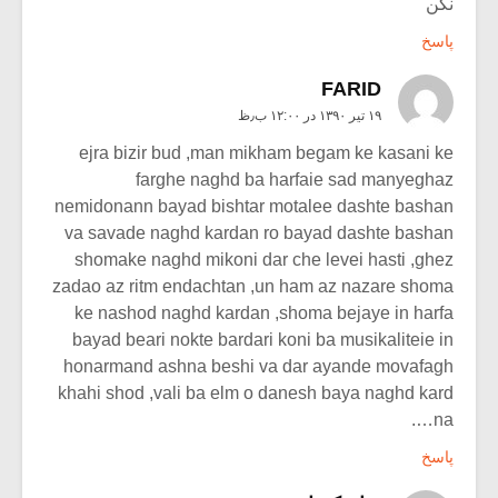
نکن
پاسخ
FARID
۱۹ تیر ۱۳۹۰ در ۱۲:۰۰ ب٫ظ
ejra bizir bud ,man mikham begam ke kasani ke
farghe naghd ba harfaie sad manyeghaz
nemidonann bayad bishtar motalee dashte bashan
va savade naghd kardan ro bayad dashte bashan
shomake naghd mikoni dar che levei hasti ,ghez
zadao az ritm endachtan ,un ham az nazare shoma
ke nashod naghd kardan ,shoma bejaye in harfa
bayad beari nokte bardari koni ba musikaliteie in
honarmand ashna beshi va dar ayande movafagh
khahi shod ,vali ba elm o danesh baya naghd kard
na….
پاسخ