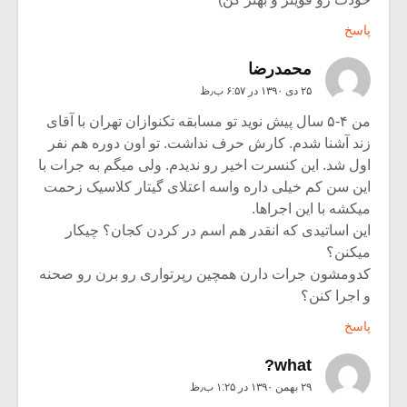
پاسخ
محمدرضا
۲۵ دی ۱۳۹۰ در ۶:۵۷ ب٫ظ
من ۴-۵ سال پیش نوید تو مسابقه تکنوازان تهران با آقای
زند آشنا شدم. کارش حرف نداشت. تو اون دوره هم نفر
اول شد. این کنسرت اخیر رو ندیدم. ولی میگم به جرات با
این سن کم خیلی داره واسه اعتلای گیتار کلاسیک زحمت
میکشه با این اجراها.
این اساتیدی که انقدر هم اسم در کردن کجان؟ چیکار
میکنن؟
کدومشون جرات دارن همچین رپرتواری رو برن رو صحنه
و اجرا کنن؟
پاسخ
what?
۲۹ بهمن ۱۳۹۰ در ۱:۲۵ ب٫ظ