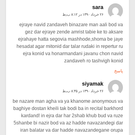
sara
۲۶ خرداد ۱۳۹۰ در ۸:۱۲ ب٫ظ
ejraye navid zandaveh binazare man aali bod va
gez dar ejraye zende amrist tabie ke to aksare
ejrahaye hatta segovia mashhode,shoma be jaye
hesadat agar mitonid dar talar rudaki in repertur ru
ejra konid va honarmandani javanu chon navid
zandaveh ro tashvigh konid
پاسخ
siyamak
۲۶ خرداد ۱۳۹۰ در ۸:۳۵ ب٫ظ
be nazare man agha va ya khanome anonymous va
baghiye dostan kheili tak bodi ba in recital barkhord
kardand! in ejra dar har 2shab khub bud va ruze
5shanbe bi nazir bod va az hadde navazandegi dar
iran balatar va dar hadde navazandegane orupa