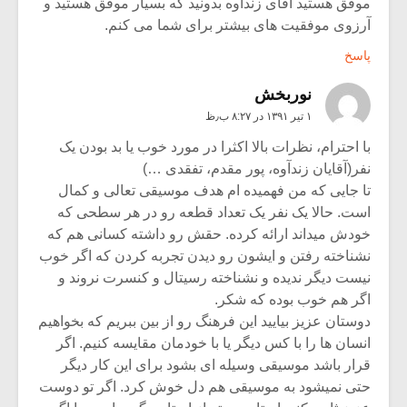
موفق هستید آقای زندآوه بدونید که بسیار موفق هستید و
آرزوی موفقیت های بیشتر برای شما می کنم.
پاسخ
نوربخش
۱ تیر ۱۳۹۱ در ۸:۲۷ ب٫ظ
با احترام، نظرات بالا اکثرا در مورد خوب یا بد بودن یک
نفر(آقایان زندآوه، پور مقدم، تفقدی …)
تا جایی که من فهمیده ام هدف موسیقی تعالی و کمال
است. حالا یک نفر یک تعداد قطعه رو در هر سطحی که
خودش میداند ارائه کرده. حقش رو داشته کسانی هم که
نشناخته رفتن و ایشون رو دیدن تجربه کردن که اگر خوب
نیست دیگر ندیده و نشناخته رسیتال و کنسرت نروند و
اگر هم خوب بوده که شکر.
دوستان عزیز بیایید این فرهنگ رو از بین ببریم که بخواهیم
انسان ها را با کس دیگر یا با خودمان مقایسه کنیم. اگر
قرار باشد موسیقی وسیله ای بشود برای این کار دیگر
حتی نمیشود به موسیقی هم دل خوش کرد. اگر تو دوست