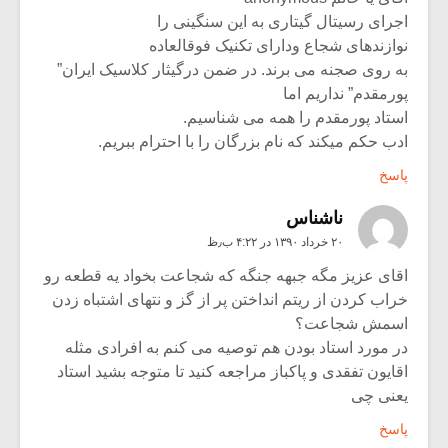
اجرای رسیتال گیتاری به این سنگینی را
نوازندهای شجاع ودارای تکنیک فوقالعاده
به روی صجنه می برند. در ضمن درگیثار کلاسیک ایران”
پورمقدم” نداریم اما
استاد پورمقدم را همه می شناسیم.
ادب حکم میکند که نام بزرگان را با احترام ببریم.
پاسخ
ناشناس
۲۰ خرداد ۱۳۹۰ در ۴:۲۲ ب٫ظ
اقای عزیز مگه جبهه جنگه که شجاعت بخواد یه قطعه رو
خراب کردن از ریتم انداختن پر از گز و نتهای اشتباه زدن
اسمش شجاعت؟
در مورد استاد بودن هم توصیه می کنم به افرادی مثله
اقایون تفقدی و پاکباز مراجعه کنید تا متوجه بشید استاد
یعنی چی
پاسخ