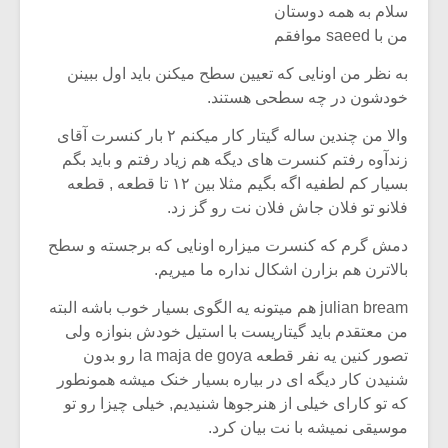
سلام به همه دوستان
من با saeed موافقم
به نظر من اونایی که تعیین سطح میکنن باید اول ببینن
خودشون در چه سطحی هستند.
والا من چندین ساله گیتار کار میکنم ۲ بار کنسرت آقای
زندآوه رفتم کنسرت های دیگه هم زیاد رفتم و باید بگم
بسیار کم لطفیه اگه بگیم مثلا بین ۱۲ تا قطعه , قطعه
فلانو تو فلان جاش فلان نت رو گز زد.
دمش گرم که کنسرت میزاره اونایی که برجسته و سطح
بالاترن هم بزارن اشکال نداره ما میریم.
julian bream هم میتونه یه الگوی بسیار خوب باشه البته
من معتقدم باید گیتاریست با استیل خودش بنوازه ولی
تصور کنین یه نفر قطعه la maja de goya رو بدون
شنیدن کار دیگه ای در بیاره بسیار خنک میشه همونطور
که تو کارای خیلی از هنرجوها شنیدیم, خیلی چیزا رو تو
موسیقی نمیشه با نت بیان کرد.