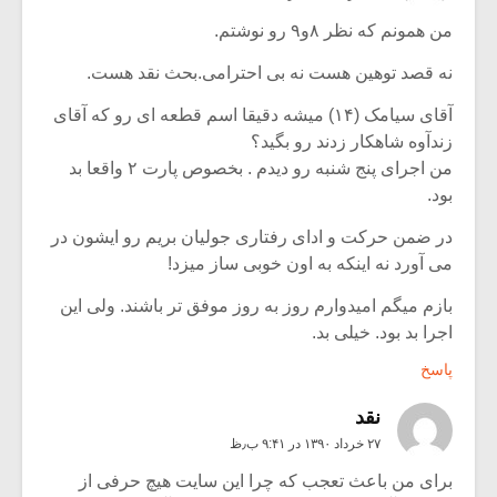
من همونم که نظر ۸و۹ رو نوشتم.
نه قصد توهین هست نه بی احترامی.بحث نقد هست.
آقای سیامک (۱۴) میشه دقیقا اسم قطعه ای رو که آقای
زندآوه شاهکار زدند رو بگید؟
من اجرای پنج شنبه رو دیدم . بخصوص پارت ۲ واقعا بد
بود.
در ضمن حرکت و ادای رفتاری جولیان بریم رو ایشون در
می آورد نه اینکه به اون خوبی ساز میزد!
بازم میگم امیدوارم روز به روز موفق تر باشند. ولی این
اجرا بد بود. خیلی بد.
پاسخ
نقد
۲۷ خرداد ۱۳۹۰ در ۹:۴۱ ب٫ظ
برای من باعث تعجب که چرا این سایت هیچ حرفی از