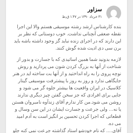
سزاور
۳۱ خرداد ۱۳۹۰ در ۱:۴۷ ق٫ظ
بنده کارشناس ارشد رشته موسیقی هستم والا این اجرا
نقطه ضعفی آنچنانی نداشت. خوب دوستانی که نظر بر
این دارند که در اجرای زنده نباید گز وجود داشته باشه باید
برن سی دی ادیت شده گوش کنند.
لازمه بدونید شما همین اساتیدی که با جسارت و بدور از
شناخت از آنها به بزرگ کردن شون می پردازید و روش
نوچه پروی را به راه انداختید و از آنها بت ساخته اید در هنر
جایگاهی ندارد و روز به روز با پیشترفت موسیفی گیتار
کلاسیک در ایران واقعیت ها بیشتر جلوه گر می شود و
جایی برای افرادی که جز سخن گفتن چیز دیگری ندارند
روشن می شود.من کار ندارم آقای زندآوه نامبروان هستن
یا نه… ولی جرعت و جسارت ایشان در این سن وسال و
قطعاتی که اجرا کردن تحسین بر انگیز است به آدم امید
می ده.
آقای…. که نام خودشو استاد گذاشته جرعت نمی کنه جلو