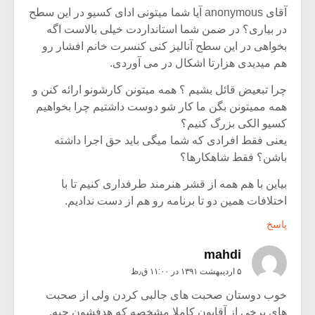
آقای anonymous آیا شما میتونی ادای کسیو در این سطح
در بیاری؟ در ضمن شما استانداردت خیلی بالاست اگه
بخواهی در این سطح آنالیز کنی کنسرت خانم افشار رو
هم میدیدی هزارتا اشکال در می آوردی.
چرا تبعیض قائل بشیم ؟ همه میتونن کارشونو ارائه کنن و
همه ممیتونن بگن ما کار شو دوست داشتیم چرا بخواهیم
کسیو الکی بزرگ کنیم؟
یعنی فقط افرادی که شما میگی باید حق اجرا داشته
باشن؟ فقط شاهکارها؟
بیاین با هم همه از قشر هنرمند طرفداری کنیم تا با
اختلافات همین دو تا برنامه رو هم از دست ندادیم.
پاسخ
mahdi
۵ اردیبهشت ۱۳۹۱ در ۱۱:۰۰ ق٫ظ
خوب دوستان صحبت های جالبی کردن ولی از صحبت
های برخی از آقایون کاملا مشخصه که هدفشون چیه.