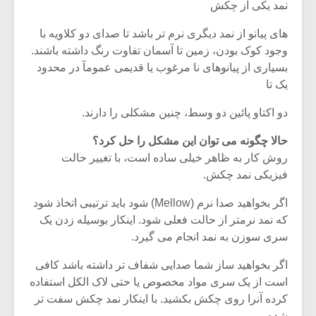
شیش و نیم»
موسیقی فی
نمد یکی از چکش
برگزار می 
های پیانو از نمد دیگری نرم تر باشد تا صدای دو کلاویه با
اگر نمی توانی
سکانسی به 
وجود کوک بودن، زمین تا آسمان تفاوت رنگ داشته باشند.
مشهورترین باشی،
موسیقی فیلم 
بسیاری از پیانوهای نا مرغوب یا قدیمی عمومآ در محدود
بدنام ترین باش
یک تا
دو اکتاو پائین دو وسط، چنین مشکلی را دارند.
حالا چگونه می توان این مشکل را حل کرد؟
روش کار به ظاهر خیلی ساده است، با تغییر حالت
فیزیکی نمد چکش.
اگر بخواهید صدا نرم (Mellow) شود باید ترتیبی اتخاذ شود
که نمد نرمتر از حالت فعلی شود. اینکار بوسیله زدن یک
سری سوزن به نمد انجام می گیرد.
اگر بخواهید ساز شما صدایی شفاف تر داشته باشد کافی
است از یک سری مواد مخصوص یا حتی لاک الکل استفاده
کرده آنرا روی چکش بکشید. با اینکار نمد چکش سفت تر
شده و