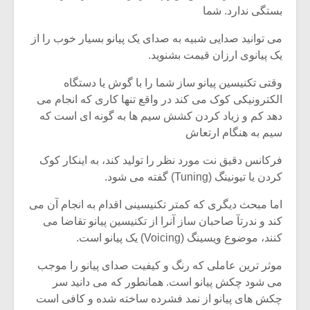
بستگی ندارد. شما
می توانید صدایی شبیه به صدای یک پیانو بسیار خوب را از
یک پیانوی ارزان قیمت بشنوید.
وقتی تکنیسین پیانو ساز شما را با گوش یا دستگاه
الکترونیکی کوک می کند در واقع تنها کاری که انجام می
دهد کم و زیاد کردن کشش سیم ها به گونه ای است که
سیم به هنگام ارتعاش
فرکانس دقیق نت مورد نظر را تولید کند، به اینکار کوک
کردن یا تیونینگ (Tuning) گفته می شود.
اما مبحث دیگری که کمتر تکنیسینی اقدام به انجام آن می
میکلوش روژا
موریس ژار
کند و ندرتآ صاحبان ساز آنرا از تکنیسین پیانو تقاضا می
کنند، موضوع ویسینگ (Voicing) یک پیانو است.
موثر ترین عاملی که رنگ و کیفیت صدای پیانو را موجب
می شود چکش پیانو است. همانطور که می دانید سر
یادداشتی بر موسیقی
دوره آموزش
متن فیلم «متری
موسیقی بر
چکش های پیانو از نمد فشرده ساخته شده و کافی است