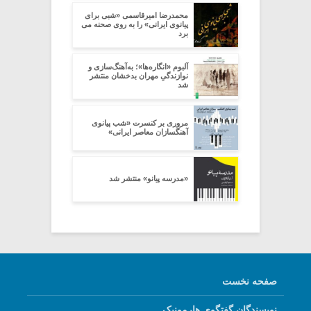
محمدرضا امیرقاسمی «شبی برای
پیانوی ایرانی» را به روی صحنه می
برد
آلبوم «انگاره‌ها»؛ به‌آهنگ‌سازی و
نوازندگیِ مهران بدخشان منتشر
شد
مروری بر کنسرت «شب پیانوی
آهنگسازان معاصر ایرانی»
«مدرسه پیانو» منتشر شد
صفحه نخست
نویسندگان گفتگوی هارمونیک