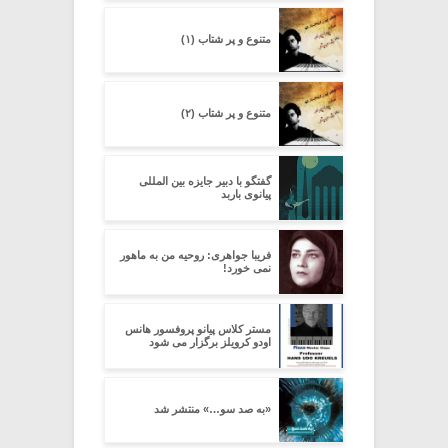
متنوع و پر شتاب (۱)
متنوع و پر شتاب (۲)
گفتگو با دبیر جایزه بین المللی
پیانوی باربد
فریبا جواهری: روحیه من به ماهور
نمی خورد!
مستر کلاس پیانو پروفسور هانس
اودو کرویلز برگزار می شود
«به صد سو…» منتشر شد