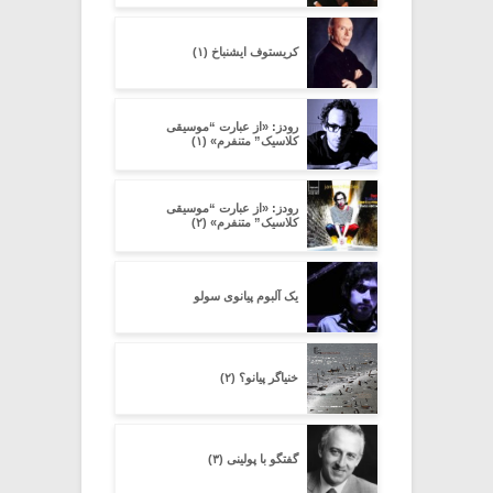
کریستوف ایشنباخ (۱)
رودز: «از عبارت “موسیقی
کلاسیک” متنفرم» (۱)
رودز: «از عبارت “موسیقی
کلاسیک” متنفرم» (۲)
یک آلبوم پیانوی سولو
خنیاگر پیانو؟ (۲)
گفتگو با پولینی (۳)