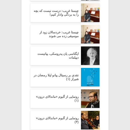
چیستا غریب: درست نیست که بچه
را به بردگی وادار کنیم!
چیستا غریب: خردسالان زود از
موسیقی زده می شوند
ایگناسی یان پدروسکی، پیانیست
دیپلمات
نقدى بر رسیتال پیانو لیلا رمضان در
شیراز (۱)
رونمایی از آلبوم «ماندالای درون»
(۱)
رونمایی از آلبوم «ماندالای درون»
(۴)