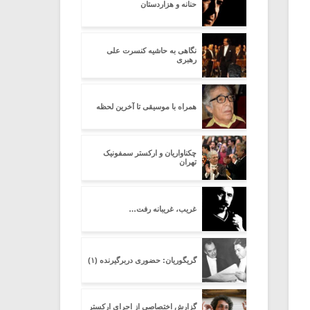
حنانه و هزاردستان
نگاهی به حاشیه کنسرت علی
رهبری
همراه با موسیقی تا آخرین لحظه
چکناواریان و ارکستر سمفونیک
تهران
غریب، غریبانه رفت…
گریگوریان: حضوری دربرگیرنده (۱)
گزارش اختصاصی از اجرای ارکستر