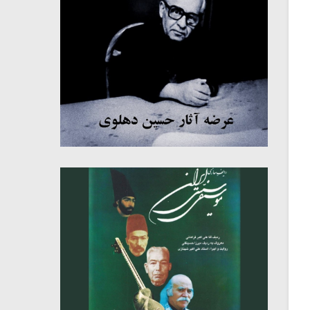
میکلوش روژا
موریس ژار