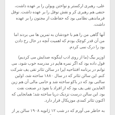
شیش و نیم»
موسیقی فی
علی، رهبری ارکستر و نواختن ویولن را بر عهده داشت،
برگزار می 
حنفی هم رهبری کر و نقش نوفل را بر عهده داشت. نوفل
اگر نمی توانی
سکانسی به 
فرماندهی نظامی بود که حفاظت از مجنون را بر عهده
مشهورترین باشی،
موسیقی فیلم 
داشت.
بدنام ترین باش
آنها گاهی من را هم با خودشان به تمرین ها می بردند اما
من آن قدر کوچک بودم که اهمیت آنچه در حال رخ دادن
بود را درک نمی کردم.
اوزیر بیگ (ما از روی ادب اینگونه صدایش می کردیم)
قول داده بود که اگر نمره هایم در مدرسه خوب شود، می
توانم در برنامه افتتاحیه اپرا در سالن تئاتر تقی یف شرکت
کنم. این سالن تئاتر که در سال ۱۸۸۰ ساخته شد، اولین
سالنی بود که در باکو ساخته شد و حامی مالی آن هم زین
العابدین تقی یف بود که از افراد با نفوذ در صنعت نفت
بود. این سالن درست نزدیک دریا ساخته شد؛ همانجایی که
اکنون تئاتر کمدی موزیکال قرار دارد.
به خاطر می آورم که در شب ۱۲ ژانویه ۱۹۰۸ سالن پر از