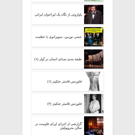
پاواروتی از نگاه یک اپراخوان ایرانی
جسی نورمن، سوپرانوی با عظمت
طبقه بندی صدای انسان در آواز (۱)
فلورنس فاستر جنکینز (۱)
فلورنس فاستر جنکینز (۲)
گزارشى از اجراى اپراى فاوست در
سالن متروپولیتن