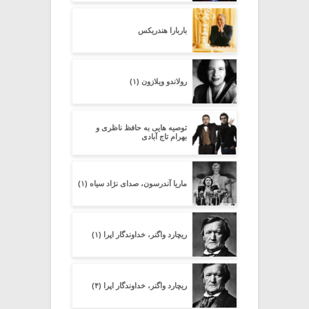
باربارا هندریکس
رولاندو ویلازون (۱)
توصیه هایی به حافظ ناظری و
بهرام تاج آبادی
ماریا آندرسون، صدای نژاد سیاه (۱)
ریچارد واگنر، خداوندگار اپرا (۱)
ریچارد واگنر، خداوندگار اپرا (۴)