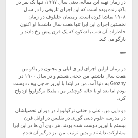
در زمان تهیه این مقاله، یعنی سال ۱۹۹۷، تنها یک نفر در
باکو زنده بوده است که این اجرای تاریخی را در سال
۱۹۰۸ تماشا کرده است. رمضان خلیلوف در زمان
نخستین اجرای این اپرا تنها هفت سال داشت! او اکنون
خاطرات آن شب با شکوه که یک قرن پیش رخ دادند را
بازگو می کند.
***
در زمان اولین اجرای اپرای لیلی و مجنون در باکو من
هفت سال داشتم. من چچنی هستم و در سال ۱۹۰۰ در
Grozny به دنیا آمد. من در ابتدا با اوزیر حاجی بیف دوست
بودم اما بعد او با خاله کوچکتر من، ملیکا ترگولووا ازدواج
میکلوش روژا
موریس ژار
کرد.
دو دایی من، علی و حنفی ترگولووا، در دوران تحصیلشان
در مدرسه علوم دینی گوری در تفلیس در اوایل قرن
بیستم با اوزیر دوست شده بودند. هر دوی آن ها در این اپرا
یادداشتی بر موسیقی
دوره آموزش
مشارکت داشتند و بدین ترتیب من نیز درگیر آن شدم.
متن فیلم «متری
موسیقی بر