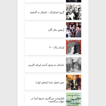
گروه اسکراک – اتصال به گذشته
آرشین مال آلان
اپرای راک – ۲
داستان به وجود آمدن اپرای کارمن
سیر تحول صدا (بخش اول)
پاواروتی، بزرگترین مروج اپرا در
جهان درگذشت