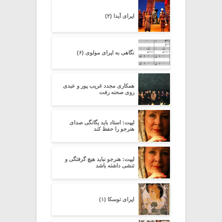
اپرای آیدا (۲)
نگاهی به اپرای مولوی (۶)
همکاری مجدد غریب پور و عبدی
روی صحنه رفت
لیپت: استاد باید یگانگی صدای
هنرجو را حفظ کند
لیپت: هنرجو نباید هیچ گرفتگی و
تنشی داشته باشد
اپرای توسکا (۱)