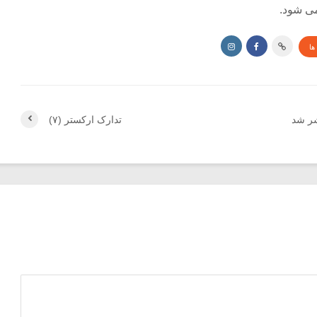
ی شود.
ها
شر شد
تدارک ارکستر (۷)