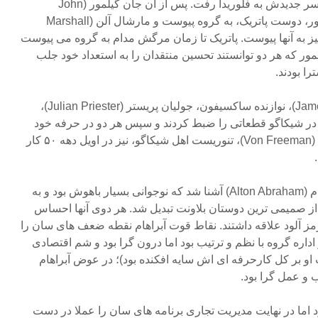
پاتریک گروه را ترک کرد و با همسر جدیدش به فلوریدا رفت. پس از آن جان گیلمور (John
Gilmore) نوازنده ساکسیفون تنور، دوست پاتریک، به گروه پیوست و مارشال آلن (Marshall
تو نیز به آنها پیوست. پاتریک تا زمان مرگش مدام به گروه می پیوست
لمور که هر دو توانستند تحسین منتقدان را به استعداد خود جلب
ا بودند.
جیمز اسپالدینگ (James Spaulding)، نوازنده ساکسیفون، جولیان پریستر (Julian Priester)،
را در شیکاگو قطعاتی را ضبط کردند و سپس هر دو در حرفه خود
افراد موفقی شدند. فون فریمن (Von Freeman)، تنوریست اهل شیکاگو، نیز در اویل دهه ۵۰ کار
بلاونت در شیکاگو با آلتون آبراهام (Alton Abraham) آشنا شد که نوجوانی بسیار باهوش بود و به
از صمیمی ترین دوستان بلاونت تبدیل شد. هر دوی آنها احساس
مز آلود علاقه داشتند. نقاط قوت آبراهام نقطه ضعف های سان را
اداره گروه با نظم و ترتیب بود اما درون گرا بود و شم اقتصادی
 بر کل کارحرفه ای اش سایه افکنده بود)؛ در عوض آبراهام
 و عمل گرا بود.
ود اما در نهایت مدیریت تجاری برنامه های سان را عملا در دست