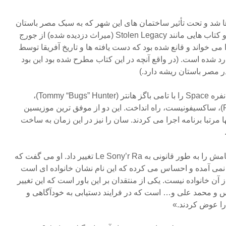
ا شد و تحت تأثیر ساختمان های این شهر که به سبک مصر باستان
ساخته شده بودند قرار گرفت. او کتاب هایی مانند Stolen Legacy (میراث دزدیده شده) از جورج
 (George G.M. James) را می خواند و قانع شده بود که دست یافته ها و تاریخ آفریقا توسط
 شده است. (در واقع آنچه در این کتاب مطرح شده بود این بود
ر مصر باستان ریشه دارد.)
بلاونت در سال ۱۹۵۲ گروه سه نفره Space را با تامی باگز هانتر (Tommy “Bugs” Hunter)،
درامر و پت پاتریک ( Pat Patrick)، ساکسیفونیست، راه انداخت. این دو از موفق ترین موزیسین
ا مرتبا برنامه اجرا می کردند. سان را نیز در این زمان به ساخت
بلاونت در ۲۰ اکتبر سال ۱۹۵۲ نامش را به طور قانونی به Le Sony’r Ra تغییر داد. او می گفت که
می آمده و احساس می کرده که این نام نشان خانواده ای است
آن خانواده نیست. یکی از منتقدان بر این باور است که این تغییر
کس و محمد علی و… است که در فرایند دستیابی به خودآگاهی و
ا عوض کردند.»