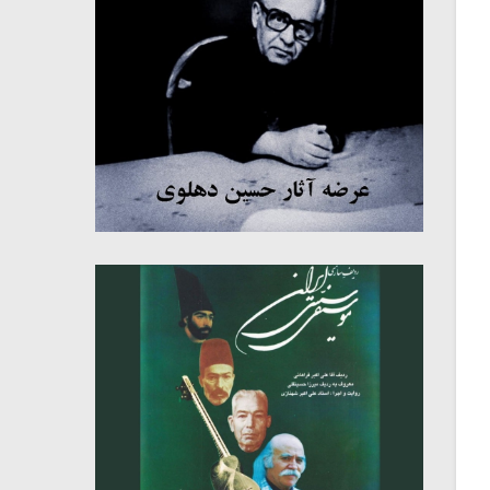
میکلوش روژا
موریس ژار